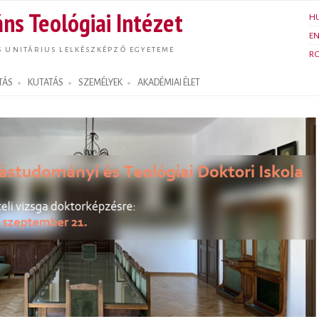
Ugrás a
ns Teológiai Intézet
H
tartalomra
E
S UNITÁRIUS LELKÉSZKÉPZŐ EGYETEME
R
TÁS
KUTATÁS
SZEMÉLYEK
AKADÉMIAI ÉLET