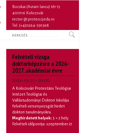
Bocskai (Avram Iancu) tér 13
U
400116 Kolozsvár
N
rector @ proteo.cj.edu.ro
O
Tel. (+4)0264-591368
Keresés
Felvételi vizsga
doktorképzésre a 2026-
2027. akadémiai évre
2026-09-21 - 09:00
A Kolozsvári Protestáns Teológiai
Intézet Teológiai és
Vallástudományi Doktori Iskolája
felvételi versenyvizsgát hirdet
doktori tanulmányokra.
Meghirdetett helyek:
5 × 2 hely.
Felvételi időpontja: szeptember 21.