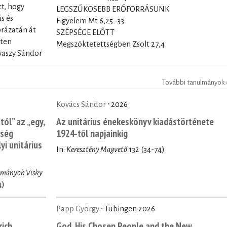
t, hogy
LEGSZŰKÖSEBB ERŐFORRÁSUNK
s és
Figyelem Mt 6,25–33
brázatán át
SZÉPSÉGE ELŐTT
sten
Megszöktetettségben Zsolt 27,4
avaszy Sándor
További tanulmányok 
Kovács Sándor
∙ 2026
ól” az „egy,
Az unitárius énekeskönyv kiadástörténete
tség
1924-től napjainkig
yi unitárius
In:
Keresztény Magvető
132 (34-74)
ulmányok Visky
4)
Papp György
∙ Tübingen 2026
rich
God, His Chosen People and the New