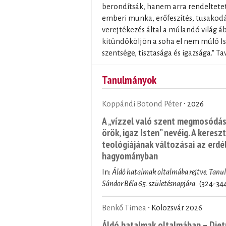
berondítsák, hanem arra rendeltetet
emberi munka, erőfeszítés, tusakodá
verejtékezés által a múlandó világ á
kitündököljön a soha el nem múló I
szentsége, tisztasága és igazsága." T
Tanulmányok
Koppándi Botond Péter
∙ 2026
A „vízzel való szent megmosódást
örök, igaz Isten” nevéig. A keresz
teológiájának változásai az erdél
hagyományban
In:
Áldó hatalmak oltalmába rejtve. Tan
Sándor Béla 65. születésnapjára.
(324-34
Benkő Timea
∙ Kolozsvár 2026
Áldó hatalmak oltalmában – Diet