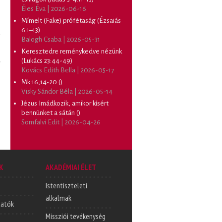
Éles Éva |
2026-06-16
Mímelt (Fake) prófétaság (Ézsaiás
6:1–13)
Balogh Csaba |
2026-05-31
Keresztedre reménykedve nézünk
(Lukács 23:44-49)
Kovács Edith Bella |
2026-05-17
Mk 16,14-20 ()
Visky Sándor Béla |
2026-05-14
Jézus Imádkozik, amikor kísért
bennünket a sátán ()
Somfalvi Edit |
2026-04-26
K
AKADÉMIAI ÉLET
Istentiszteleti
alkalmak
tatók
Missziói tevékenység