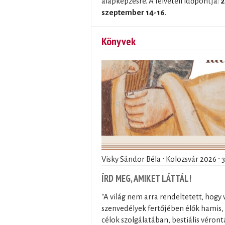
alapképzésre. A felvételi időpontja:
2
szeptember 14-16
.
Könyvek
Visky Sándor Béla ∙ Kolozsvár 2026 ∙ 
ÍRD MEG, AMIKET LÁTTÁL!
"A világ nem arra rendeltetett, hogy
szenvedélyek fertőjében élők hamis,
célok szolgálatában, bestiális véront