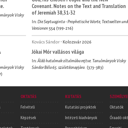
e.
Covenant. Notes on the Text and Translation
of Jeremiah 38,31-32
ulmányok Visky
In:
Die Septuaginta - Prophetische Worte, Textwelten und
Versionen
554 (199-216)
Kovács Sándor
∙ Kolozsvár 2026
A
Jókai Mór vallásos világa
In:
Áldó hatalmak oltalmába rejtve. Tanulmányok Visky
ulmányok Visky
Sándor Béla 65. születésnapjára.
(373-383)
7)
OKTATÁS
KUTATÁS
SZEMÉLYE
s
Felvételi
Kutatási projektek
Oktatók
Képzések
Intézeti kiadványok
Óraadó ok
solatok
Tantárgyak
Repozitórium
Emeriti