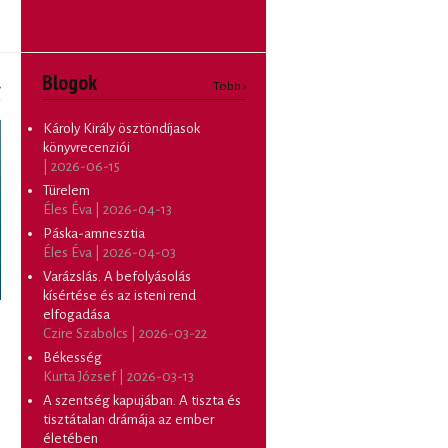
Blogok
›
Több ›
Károly Király ösztöndíjasok
könyvrecenziói
| 2026-06-15
Türelem
Éles Éva | 2026-04-13
Páska-amnesztia
Éles Éva | 2026-04-03
Varázslás. A befolyásolás
kísértése és az isteni rend
elfogadása
Czire Szabolcs | 2026-03-22
Békesség
Kurta József | 2026-03-13
A szentség kapujában. A tiszta és
tisztátalan drámája az ember
életében