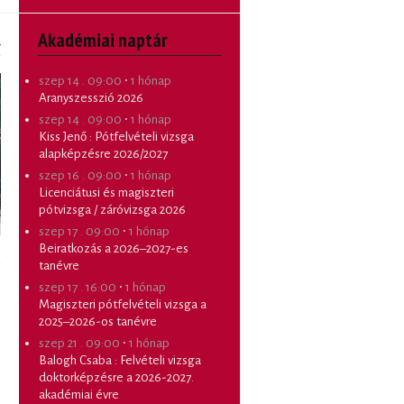
Akadémiai naptár
›
szep 14 . 09:00
∙
1 hónap
Aranyszesszió 2026
szep 14 . 09:00
∙
1 hónap
Kiss Jenő
:
Pótfelvételi vizsga
alapképzésre 2026/2027
szep 16 . 09:00
∙
1 hónap
Licenciátusi és magiszteri
pótvizsga / záróvizsga 2026
szep 17 . 09:00
∙
1 hónap
Beiratkozás a 2026–2027-es
tanévre
szep 17 . 16:00
∙
1 hónap
Magiszteri pótfelvételi vizsga a
2025–2026-os tanévre
szep 21 . 09:00
∙
1 hónap
Balogh Csaba
:
Felvételi vizsga
doktorképzésre a 2026-2027.
,
akadémiai évre