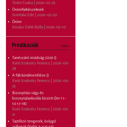
Tódor Csaba | 2026-02-25
Örömfürkészeknek
Somfalvi Edit | 2026-02-20
Öröm
Kovács Edith Bella | 2026-02-10
Prédikációk
›
Több ›
Tanévzáró imádság 2026 ()
Kató Szabolcs Ferencz |
2026-06-
28
A fák körülmetélése ()
Kató Szabolcs Ferencz |
2026-06-
25
Bizonyítási vágy és
bizonytalankodás között (Jer 1:1-
10.17-18)
Kató Szabolcs Ferencz |
2026-06-
21
Tajtékzó tengerek, bolygó
csillagok (Júdás 3-4.11-13)