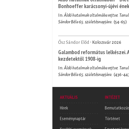
Bonhoeffer karácsonyi-újévi ének
In:
Áldó hatalmak oltalmába rejtve. Tan
Sándor Béla 65. születésnapjára.
(54-65)
Ősz Sándor Előd
∙ Kolozsvár 2026
Galambod református lelkészei. 
kezdetektől 1908-ig
In:
Áldó hatalmak oltalmába rejtve. Tan
Sándor Béla 65. születésnapjára.
(436-44
AKTUÁLIS
INTÉZET
Hírek
Bemutatkozá
Eseménynaptár
Történet
Korábbi események
Egyetemi kapc