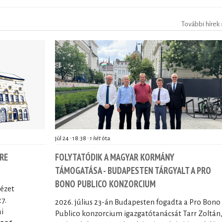
További hírek 
júl 24 ∙ 18:38 ∙
1 hét
óta
RE
FOLYTATÓDIK A MAGYAR KORMÁNY
TÁMOGATÁSA - BUDAPESTEN TÁRGYALT A PRO
BONO PUBLICO KONZORCIUM
tézet
27.
2026. július 23-án Budapesten fogadta a Pro Bono
i
Publico konzorcium igazgatótanácsát Tarr Zoltán