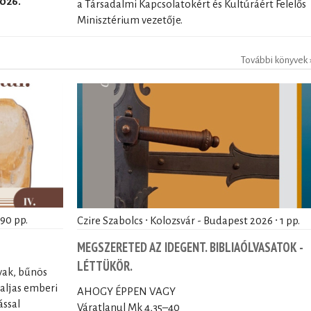
026.
a Társadalmi Kapcsolatokért és Kultúráért Felelős
Minisztérium vezetője.
További könyvek 
390 pp.
Czire Szabolcs ∙ Kolozsvár - Budapest 2026 ∙ 1 pp.
MEGSZERETED AZ IDEGENT. BIBLIAÓLVASATOK -
LÉTTÜKÖR.
 vak, bűnös
 aljas emberi
AHOGY ÉPPEN VAGY
ással
Váratlanul Mk 4,35–40