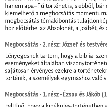
hanem apa–fiú történet is, s ebből, bá
kiemelhető a megbocsátás momentuma.
megbocsátás témakibontás tulajdonké
hoz előtérbe: az Absolonét, a Joábét, és 
Megbocsátás - 2. rész: József és testvér
Lényegesnek tartom, hogy a bibliai sz
eseményeket általában viszonytörténet
sajátosan érvényes ezekre a történetekr
történik, a személyek egymáshoz való vi
Megbocsátás - 1. rész - Ézsau és Jákób (
Feltűnő, hogy a kibékülés-történetben 