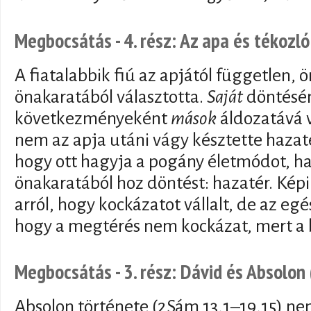
Megbocsátás - 4. rész: Az apa és tékozl
A fiatalabbik fiú az apjától független, 
önakaratából választotta.
Saját
döntésé
következményeként
mások
áldozatává v
nem az apja utáni vágy késztette hazat
hogy ott hagyja a pogány életmódot, h
önakaratából hoz döntést: hazatér. Kép
arról, hogy kockázatot vállalt, de az eg
hogy a megtérés nem kockázat, mert a 
Megbocsátás - 3. rész: Dávid és Absolon
Absolon története (2Sám 13,1–19,15) ne