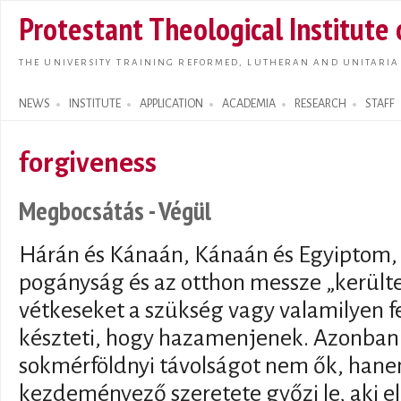
Skip t
Protestant Theological Institute
main
conte
THE UNIVERSITY TRAINING REFORMED, LUTHERAN AND UNITARIA
NEWS
INSTITUTE
APPLICATION
ACADEMIA
RESEARCH
STAFF
Search form
forgiveness
Megbocsátás - Végül
Hárán és Kánaán, Kánaán és Egyiptom, 
pogányság és az otthon messze „kerülte
vétkeseket a szükség vagy valamilyen fe
készteti, hogy hazamenjenek. Azonban 
sokmérföldnyi távolságot nem ők, han
kezdeményező szeretete győzi le, aki el