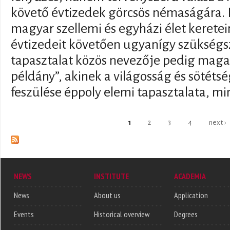
követő évtizedek görcsös némaságára. 
magyar szellemi és egyházi élet keret
évtizedeit követően ugyanígy szükségsz
tapasztalat közös nevezője pedig maga
példány”, akinek a világosság és sötét
feszülése éppoly elemi tapasztalata, min
Pages
1
2
3
4
next ›
NEWS
INSTITUTE
ACADEMIA
News
About us
Application
Events
Historical overview
Degrees