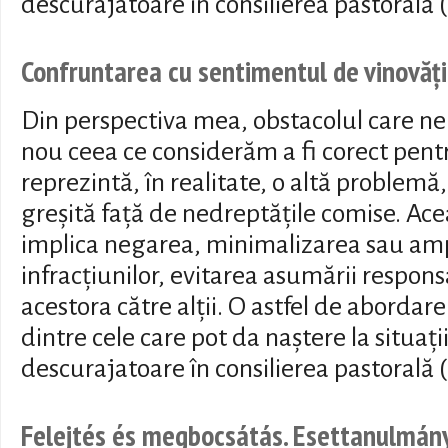
descurajatoare în consilierea pastorală (
Confruntarea cu sentimentul de vinovăție
Din perspectiva mea, obstacolul care n
nou ceea ce considerăm a fi corect pentr
reprezintă, în realitate, o altă problemă,
greșită față de nedreptățile comise. Ac
implica negarea, minimalizarea sau ampl
infracțiunilor, evitarea asumării responsa
acestora către alții. O astfel de abordar
dintre cele care pot da naștere la situați
descurajatoare în consilierea pastorală (
Felejtés és megbocsátás. Esettanulmán