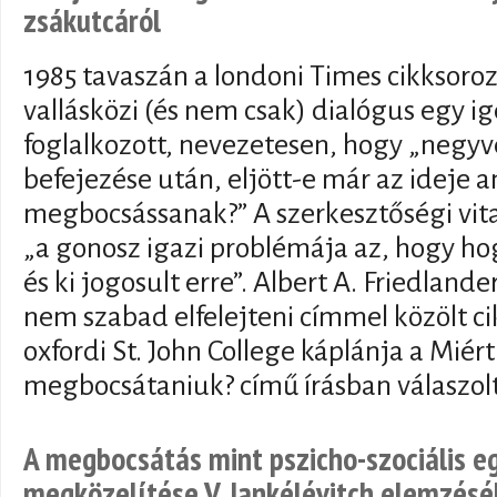
zsákutcáról
1985 tavaszán a londoni Times cikksoroz
vallásközi (és nem csak) dialógus egy i
foglalkozott, nevezetesen, hogy „negyv
befejezése után, eljött-e már az ideje 
megbocsássanak?” A szerkesztőségi vita
„a gonosz igazi problémája az, hogy ho
és ki jogosult erre”. Albert A. Friedland
nem szabad elfelejteni címmel közölt cikke
oxfordi St. John College káplánja a Miért
megbocsátaniuk? című írásban válaszolt
A megbocsátás mint pszicho-szociális eg
megközelítése V. Jankélévitch elemzés