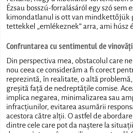
Ézsau bosszú-forralásáról egy szó sem e
kimondatlanul is ott van mindkettőjük 
tettekkel „emlékeznek” arra, ami húsz év
Confruntarea cu sentimentul de vinovăție
Din perspectiva mea, obstacolul care n
nou ceea ce considerăm a fi corect pentr
reprezintă, în realitate, o altă problemă,
greșită față de nedreptățile comise. Ac
implica negarea, minimalizarea sau ampl
infracțiunilor, evitarea asumării responsa
acestora către alții. O astfel de abordar
dintre cele care pot da naștere la situați