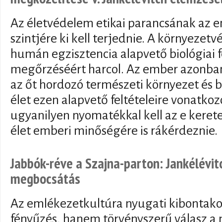
Az életvédelem etikai parancsának az 
szintjére ki kell terjednie. A környezetv
humán egzisztencia alapvető biológiai f
megőrzéséért harcol. Az ember azonban 
az őt hordozó természeti környezet és bi
élet ezen alapvető feltételeire vonatkoz
ugyanilyen nyomatékkal kell az e keret
élet emberi minőségére is rákérdeznie.
Jabbók-réve a Szajna-parton: Jankélévit
megbocsátás
Az emlékezetkultúra nyugati kibontako
fényűzés, hanem törvényszerű válasz a