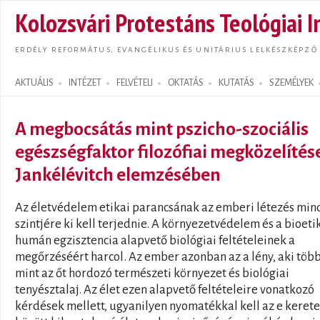
Ugrás
Kolozsvári Protestáns Teológiai I
tarta
ERDÉLY REFORMÁTUS, EVANGÉLIKUS ÉS UNITÁRIUS LELKÉSZKÉPZŐ
AKTUÁLIS
INTÉZET
FELVÉTELI
OKTATÁS
KUTATÁS
SZEMÉLYEK
Search form
A megbocsátás mint pszicho-szociális
egészségfaktor filozófiai megközelítése
Jankélévitch elemzésében
Az életvédelem etikai parancsának az emberi létezés min
szintjére ki kell terjednie. A környezetvédelem és a bioeti
humán egzisztencia alapvető biológiai feltételeinek a
megőrzéséért harcol. Az ember azonban az a lény, aki töb
mint az őt hordozó természeti környezet és biológiai
tenyésztalaj. Az élet ezen alapvető feltételeire vonatkozó
kérdések mellett, ugyanilyen nyomatékkal kell az e keret