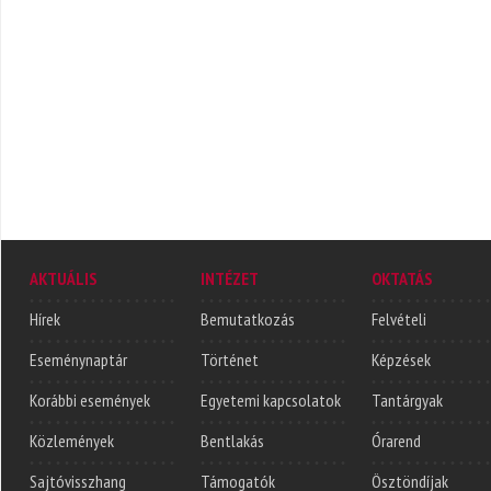
AKTUÁLIS
INTÉZET
OKTATÁS
Hírek
Bemutatkozás
Felvételi
Eseménynaptár
Történet
Képzések
Korábbi események
Egyetemi kapcsolatok
Tantárgyak
Közlemények
Bentlakás
Órarend
Sajtóvisszhang
Támogatók
Ösztöndíjak