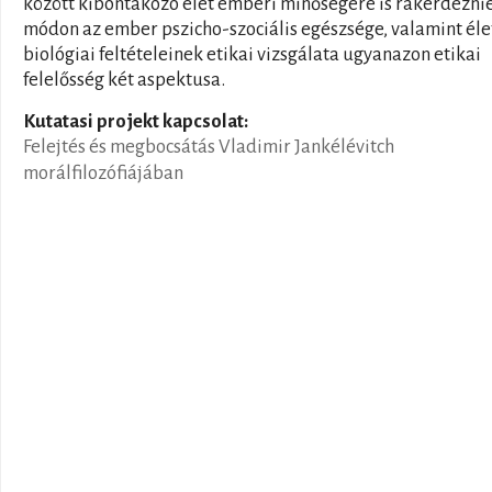
között kibontakozó élet emberi minőségére is rákérdeznie.
módon az ember pszicho-szociális egészsége, valamint éle
biológiai feltételeinek etikai vizsgálata ugyanazon etikai
felelősség két aspektusa.
Kutatasi projekt kapcsolat:
Felejtés és megbocsátás Vladimir Jankélévitch
morálfilozófiájában