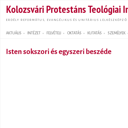
Ugrás
Kolozsvári Protestáns Teológiai I
tarta
ERDÉLY REFORMÁTUS, EVANGÉLIKUS ÉS UNITÁRIUS LELKÉSZKÉPZŐ
AKTUÁLIS
INTÉZET
FELVÉTELI
OKTATÁS
KUTATÁS
SZEMÉLYEK
Search form
Isten sokszori és egyszeri beszéde