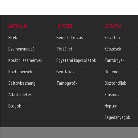
AKTUÁLIS
INTÉZET
OKTATÁS
Hírek
Bemutatkozás
Felvételi
Eseménynaptár
Történet
Képzések
Korábbi események
Egyetemi kapcsolatok
Tantárgyak
Közlemények
Bentlakás
Órarend
Sajtóvisszhang
Támogatók
Ösztöndíjak
Álláshirdetés
Erasmus
Blogok
Neptun
Segédanyagok