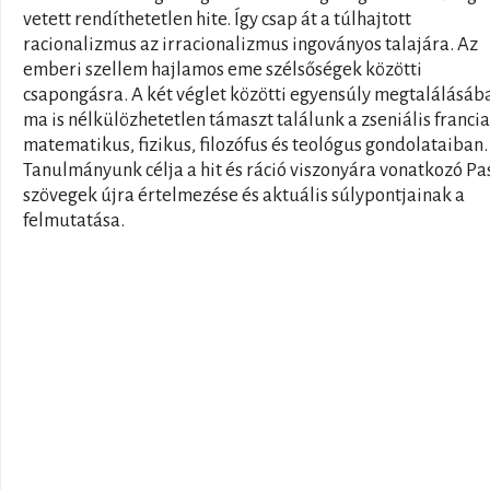
vetett rendíthetetlen hite. Így csap át a túlhajtott
racionalizmus az irracionalizmus ingoványos talajára. Az
emberi szellem hajlamos eme szélsőségek közötti
csapongásra. A két véglet közötti egyensúly megtalálásáb
ma is nélkülözhetetlen támaszt találunk a zseniális francia
matematikus, fizikus, filozófus és teológus gondolataiban.
Tanulmányunk célja a hit és ráció viszonyára vonatkozó Pa
szövegek újra értelmezése és aktuális súlypontjainak a
felmutatása.