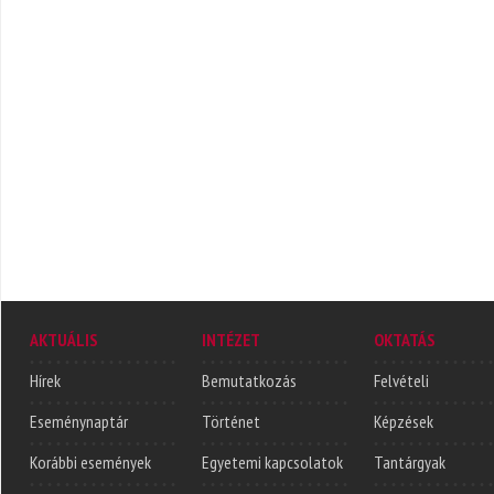
AKTUÁLIS
INTÉZET
OKTATÁS
Hírek
Bemutatkozás
Felvételi
Eseménynaptár
Történet
Képzések
Korábbi események
Egyetemi kapcsolatok
Tantárgyak