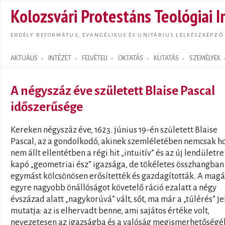
Ugrás
Kolozsvári Protestáns Teológiai I
tarta
ERDÉLY REFORMÁTUS, EVANGÉLIKUS ÉS UNITÁRIUS LELKÉSZKÉPZŐ
AKTUÁLIS
INTÉZET
FELVÉTELI
OKTATÁS
KUTATÁS
SZEMÉLYEK
Search form
A négyszáz éve született Blaise Pascal
időszerűsége
Kereken négyszáz éve, 1623. június 19-én született Blaise
Pascal, az a gondolkodó, akinek szemléletében nemcsak h
nem állt ellentétben a régi hit „intuitív” és az új lendületre
kapó „geometriai ész” igazsága, de tökéletes összhangban
egymást kölcsönösen erősítették és gazdagították. A mag
egyre nagyobb önállóságot követelő ráció ezalatt a négy
évszázad alatt „nagykorúvá” vált, sőt, ma már a „túlérés” je
mutatja: az is elhervadt benne, ami sajátos értéke volt,
nevezetesen az igazságba és a valóság megismerhetőség