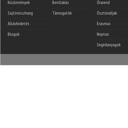
Közlemények
Bentlakás
Órarend
Sajtóvisszhang
Támogatók
Ösztöndíjak
Álláshirdetés
Erasmus
Blogok
Neptun
Segédanyagok