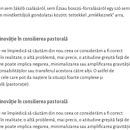
en sem Jákób csalásáról, sem Ézsau bosszú-forralásáról egy szó sem
an mindkettőjük gondolatai között: tettekkel „emlékeznek” arra,
novăție în consilierea pastorală
 ne împiedică să căutăm din nou ceea ce considerăm a fi corect
în realitate, o altă problemă, mai precis, o atitudine greșită față de
ne poate implica negarea, minimalizarea sau amplificarea gravități
nsabilităților sau transferul acestora către alții. O astfel de
cele care pot da naștere la situații foarte complexe și
lă (pastorație).
novăție în consilierea pastorală
 ne împiedică să căutăm din nou ceea ce considerăm a fi corect
în realitate, o altă problemă, mai precis, o atitudine greșită față de
ne poate implica negarea, minimalizarea sau amplificarea gravități