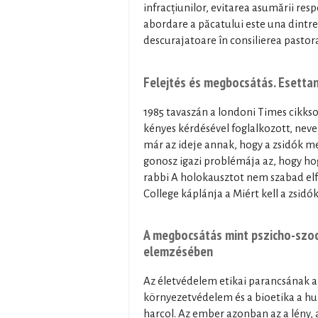
infracțiunilor, evitarea asumării respo
abordare a păcatului este una dintre 
descurajatoare în consilierea pastora
Felejtés és megbocsátás. Esetta
1985 tavaszán a londoni Times cikkso
kényes kérdésével foglalkozott, neve
már az ideje annak, hogy a zsidók me
gonosz igazi problémája az, hogy hogy
rabbi A holokausztot nem szabad elfele
College káplánja a Miért kell a zsid
A megbocsátás mint pszicho-szoci
elemzésében
Az életvédelem etikai parancsának az
környezetvédelem és a bioetika a hu
harcol. Az ember azonban az a lény, 