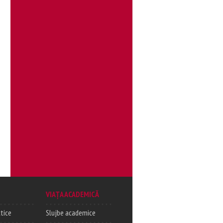
VIAȚA ACADEMICĂ
tice
Slujbe academice