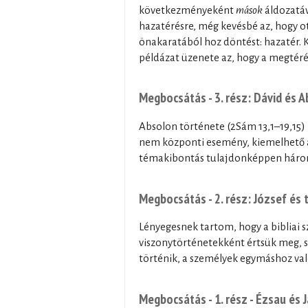
következményeként
mások
áldozatáv
hazatérésre, még kevésbé az, hogy o
önakaratából hoz döntést: hazatér. K
példázat üzenete az, hogy a megtéré
Megbocsátás - 3. rész: Dávid és 
Absolon története (2Sám 13,1–19,15) 
nem központi esemény, kiemelhető
témakibontás tulajdonképpen három s
Megbocsátás - 2. rész: József és 
Lényegesnek tartom, hogy a bibliai
viszonytörténetekként értsük meg, s 
történik, a személyek egymáshoz való
Megbocsátás - 1. rész - Ézsau és 