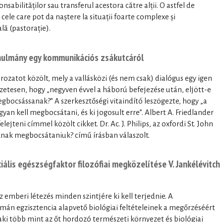
nsabilităților sau transferul acestora către alții. O astfel de
cele care pot da naștere la situații foarte complexe și
lă (pastorație).
nulmány egy kommunikációs zsákutcáról
rozatot közölt, mely a vallásközi (és nem csak) dialógus egy igen
zetesen, hogy „negyven évvel a háború befejezése után, eljött-e
gbocsássanak?” A szerkesztőségi vitaindító leszögezte, hogy „a
an kell megbocsátani, és ki jogosult erre”. Albert A. Friedlander
jteni címmel közölt cikket. Dr. Ac. J. Philips, az oxfordi St. John
óknak megbocsátaniuk? című írásban válaszolt.
ális egészségfaktor filozófiai megközelítése V. Jankélévitch
 emberi létezés minden szintjére ki kell terjednie. A
mán egzisztencia alapvető biológiai feltételeinek a megőrzéséért
aki több mint az őt hordozó természeti környezet és biológiai