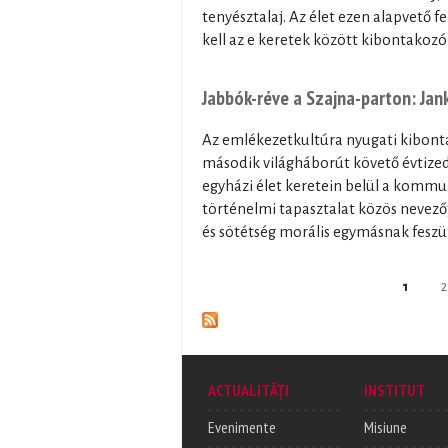
tenyésztalaj. Az élet ezen alapvető 
kell az e keretek között kibontakozó
Jabbók-réve a Szajna-parton: Jan
Az emlékezetkultúra nyugati kibont
második világháborút követő évtized
egyházi élet keretein belül a kommu
történelmi tapasztalat közös nevezőj
és sötétség morális egymásnak feszül
Pages
1
2
ACTUALITĂȚI
INSTITUT
Evenimente
Misiune