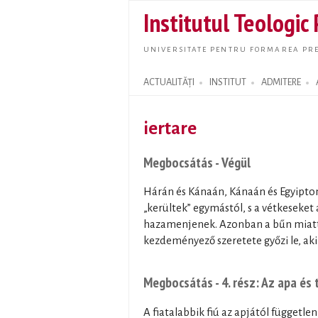
Institutul Teologic
UNIVERSITATE PENTRU FORMAREA PRE
ACTUALITĂȚI
INSTITUT
ADMITERE
Search form
iertare
Megbocsátás - Végül
Hárán és Kánaán, Kánaán és Egyipto
„kerültek” egymástól, s a vétkeseket 
hazamenjenek. Azonban a bűn miatt
kezdeményező szeretete győzi le, aki
Megbocsátás - 4. rész: Az apa és 
A fiatalabbik fiú az apjától függetle