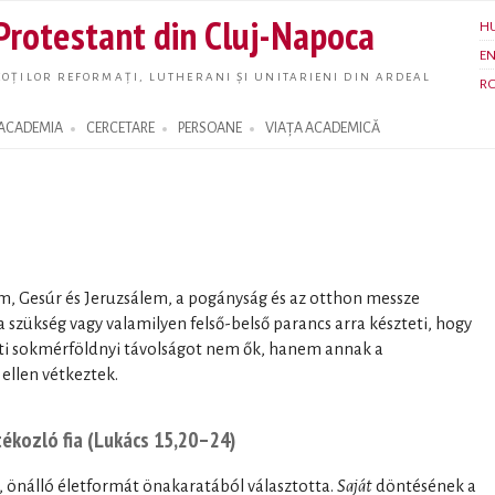
Skip to
 Protestant din Cluj-Napoca
H
main
E
content
OȚILOR REFORMAȚI, LUTHERANI ȘI UNITARIENI DIN ARDEAL
R
ACADEMIA
CERCETARE
PERSOANE
VIAȚA ACADEMICĂ
m, Gesúr és Jeruzsálem, a pogányság és az otthon messze
a szükség vagy valamilyen felső-belső parancs arra készteti, hogy
i sokmérföldnyi távolságot nem ők, hanem annak a
 ellen vétkeztek.
tékozló fia (Lukács 15,20–24)
n, önálló életformát önakaratából választotta.
Saját
döntésének a