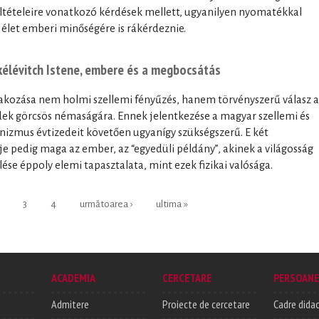
feltételeire vonatkozó kérdések mellett, ugyanilyen nyomatékkal
 élet emberi minőségére is rákérdeznie.
kélévitch Istene, embere és a megbocsátás
akozása nem holmi szellemi fényűzés, hanem törvényszerű válasz a
ek görcsös némaságára. Ennek jelentkezése a magyar szellemi és
nizmus évtizedeit követően ugyanígy szükségszerű. E két
e pedig maga az ember, az “egyedüli példány”, akinek a világosság
ése éppoly elemi tapasztalata, mint ezek fizikai valósága.
3
4
următoarea ›
ultima »
ACADEMIA
CERCETARE
PERSOANE
Admitere
Proiecte de cercetare
Cadre didac