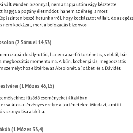
á vált. Minden bizonnyal, nem az apja utáni vágy késztette
tt hagyja a pogány életmódot, hanem az éhség, s most
épi szinten beszélhetünk arról, hogy kockázatot vállalt, de az egés
s nem kockázat, mert a befogadás bizonyos.
Absolon (2 Sámuel 14,33)
nem csupán király–utód, hanem apa–fiú történet is, s ebből, bár
 a megbocsátás momentuma. A bűn, közbenjárás, megbocsátás
zemélyt hoz előtérbe: az Absolonét, a Joábét, és a Dávidét.
testvérei (1 Mózes 45,15)
 személyekhez fűződő eseményeket általában
ez sajátosan érvényes ezekre a történetekre. Mindazt, ami itt
 viszonyulása alakítja.
Jákób (1 Mózes 33,4)