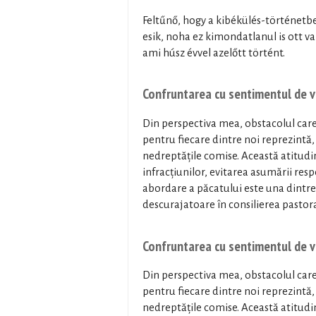
Feltűnő, hogy a kibékülés-történetb
esik, noha ez kimondatlanul is ott v
ami húsz évvel azelőtt történt.
Confruntarea cu sentimentul de vi
Din perspectiva mea, obstacolul care
pentru fiecare dintre noi reprezintă, 
nedreptățile comise. Această atitudi
infracțiunilor, evitarea asumării respo
abordare a păcatului este una dintre 
descurajatoare în consilierea pastora
Confruntarea cu sentimentul de vi
Din perspectiva mea, obstacolul care
pentru fiecare dintre noi reprezintă, 
nedreptățile comise. Această atitudi