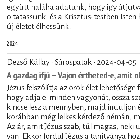
együtt halálra adatunk, hogy így átjutva
oltatassunk, és a Krisztus-testben Isten
új életet élhessünk.
2024
Dezső Kállay · Sárospatak ·
2024-04-05
A gazdag ifjú – Vajon értheted-e, amit o
Jézus felszólítja az örök élet lehetősége
hogy adja el minden vagyonát, ossza sz
kincse lesz a mennyben, majd induljon é
korábban még lelkes kérdező némán, 
Az ár, amit Jézus szab, túl magas, neki
van. Ekkor fordul Jézus a tanítványaihoz 