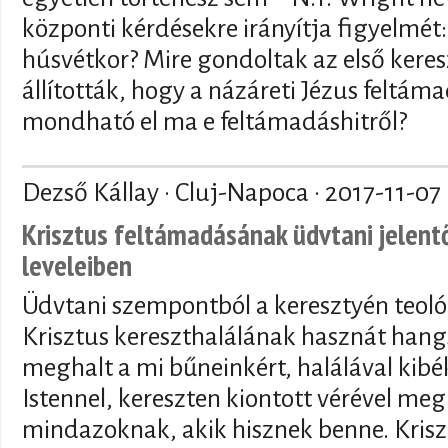
központi kérdésekre irányítja figyelmét:
húsvétkor? Mire gondoltak az első kere
állították, hogy a názáreti Jézus feltáma
mondható el ma e feltámadáshitről?
Dezső Kállay · Cluj-Napoca ·
2017-11-07
Krisztus feltámadásának üdvtani jelent
leveleiben
Üdvtani szempontból a keresztyén teol
Krisztus kereszthalálának hasznát hang
meghalt a mi bűneinkért, halálával kib
Istennel, kereszten kiontott vérével meg
mindazoknak, akik hisznek benne. Kris