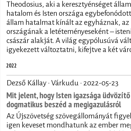
Theodosius, aki a keresztyénséget államva
hatalom és Isten országa egybefonódott a
állam hatalmat kínált az egyháznak, az
országának a letéteményeseként – isteni 
császár alakját. A világ egypólusúvá vál
igyekezett változtatni, kifejtve a két vár
2022
Dezső Kállay · Várkudu ·
2022-05-23
Mit jelent, hogy Isten igazsága üdvözí
dogmatikus beszéd a megigazulásról
Az Újszövetség szövegállományát figye
igen keveset mondhatunk az ember megi