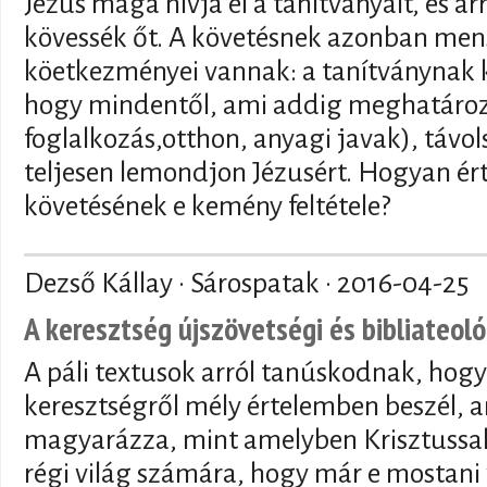
Jézus maga hívja el a tanítványait, és ar
kövessék őt. A követésnek azonban me
köetkezményei vannak: a tanítványnak ké
hogy mindentől, ami addig meghatározta
foglalkozás,otthon, anyagi javak), távol
teljesen lemondjon Jézusért. Hogyan ér
követésének e kemény feltétele?
Dezső Kállay · Sárospatak ·
2016-04-25
A keresztség újszövetségi és bibliateol
A páli textusok arról tanúskodnak, hogy
keresztségről mély értelemben beszél, 
magyarázza, mint amelyben Krisztussa
régi világ számára, hogy már e mostani 