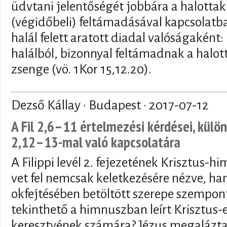
üdvtani jelentőségét jobbára a halottak
(végidőbeli) feltámadásával kapcsolat
halál felett aratott diadal valóságaként:
halálból, bizonnyal feltámadnak a halott
zsenge (vö. 1Kor 15,12.20).
Dezső Kállay · Budapest ·
2017-07-12
A Fil 2,6–11 értelmezési kérdései, különö
2,12–13-mal való kapcsolatára
A Filippi levél 2. fejezetének Krisztus-
vet fel nemcsak keletkezésére nézve, han
okfejtésében betöltött szerepe szempon
tekinthető a himnuszban leírt Krisztus
keresztyének számára? Jézus megalázt