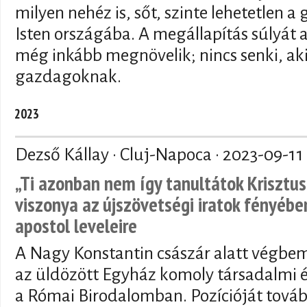
milyen nehéz is, sőt, szinte lehetetlen 
Isten országába. A megállapítás súlyát
még inkább megnövelik; nincs senki, ak
gazdagoknak.
2023
Dezső Kállay · Cluj-Napoca ·
2023-09-11
„Ti azonban nem így tanultátok Krisztust
viszonya az újszövetségi iratok fényében
apostol leveleire
A Nagy Konstantin császár alatt végbem
az üldözött Egyház komoly társadalmi és
a Római Birodalomban. Pozícióját továb