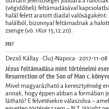
üdvtani jelentőségét jobbára a halottak
(végidőbeli) feltámadásával kapcsolat
halál felett aratott diadal valóságaként:
halálból, bizonnyal feltámadnak a halott
zsenge (vö. 1Kor 15,12.20).
2017
Dezső Kállay · Cluj-Napoca ·
2017-11-08
Jézus feltámadása mint történelmi esem
Resurrection of the Son of Man c. könyv
Mivel magyarázható a keresztyénség ere
annak, hogy éppen abban a formában j
látható? E felvetésekre válaszolva – am
egyetlen történész sem – N.T. Wright n