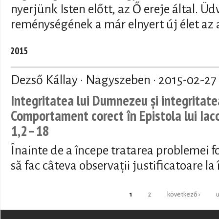
nyerjünk Isten előtt, az Ő ereje által. 
reménységének a már elnyert új élet az 
2015
Dezső Kállay · Nagyszeben ·
2015-02-27
Integritatea lui Dumnezeu și integritatea
Comportament corect în Epistola lui Iaco
1,2–18
Înainte de a începe tratarea problemei fo
să fac câteva observații justificatoare la
Pages
1
2
következő ›
u