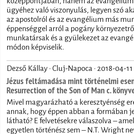
középpontjában, hanem az evangélium
ügyéhez való viszonyulás, legyen szó ak
az apostolról és az evangélium más mun
éppenséggel arról a pogány környezetről
munkatársak és a gyülekezet az evangé
módon képviselik.
Dezső Kállay · Cluj-Napoca ·
2018-04-11
Jézus feltámadása mint történelmi esem
Resurrection of the Son of Man c. könyv
Mivel magyarázható a keresztyénség ere
annak, hogy éppen abban a formában j
látható? E felvetésekre válaszolva – am
egyetlen történész sem – N.T. Wright n