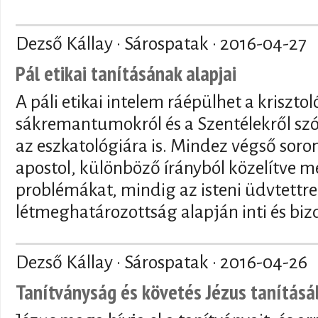
Dezső Kállay · Sárospatak ·
2016-04-27
Pál etikai tanításának alapjai
A páli etikai intelem ráépülhet a kriszto
sákremantumokról és a Szentélekről szól
az eszkatológiára is. Mindez végső soron
apostol, különböző írányból közelítve m
problémákat, mindig az isteni üdvtettre
létmeghatározottság alapján inti és biz
Dezső Kállay · Sárospatak ·
2016-04-26
Tanítványság és követés Jézus tanítás