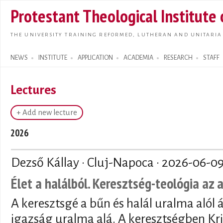
Skip t
Protestant Theological Institute
main
conte
THE UNIVERSITY TRAINING REFORMED, LUTHERAN AND UNITARIA
NEWS
INSTITUTE
APPLICATION
ACADEMIA
RESEARCH
STAFF
Search form
Lectures
+ Add new lecture
2026
Dezső Kállay · Cluj-Napoca ·
2026-06-0
Élet a halálból. Keresztség-teológia az 
A keresztsgé a bűn és halál uralma alól 
igazság uralma alá. A keresztségben Kri