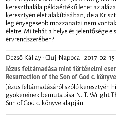
kereszthalála példaértékű lehet az aláz
keresztyén élet alakításában, de a Kris
leglényegesebb mozzanatai nem vontak
életre. Mi tehát a helye és jelentősége e
érvrendszerében?
Dezső Kállay · Cluj-Napoca ·
2017-02-15
Jézus feltámadása mint történelmi esem
Resurrection of the Son of God c. könyve
Jézus feltámadásáról szóló keresztyén h
gyökereinek bemutatása N. T. Wright Th
Son of God c. könyve alapján