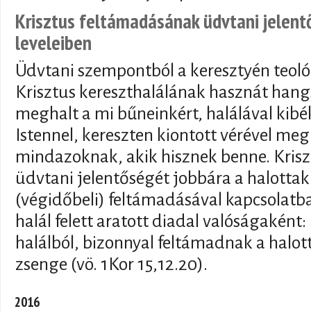
Krisztus feltámadásának üdvtani jelent
leveleiben
Üdvtani szempontból a keresztyén teol
Krisztus kereszthalálának hasznát hang
meghalt a mi bűneinkért, halálával kib
Istennel, kereszten kiontott vérével meg
mindazoknak, akik hisznek benne. Kris
üdvtani jelentőségét jobbára a halottak
(végidőbeli) feltámadásával kapcsolat
halál felett aratott diadal valóságaként:
halálból, bizonnyal feltámadnak a halott
zsenge (vö. 1Kor 15,12.20).
2016