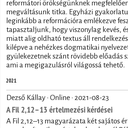
reformátori örökségünknek megfelelően
megváltásunk titka. Egyházi gyakorlatu
leginkább a reformációra emlékezve fesz
tapasztaljunk, hogy viszonylag kevés, é
miatt alig oldható textus áll rendelkez
kilépve a nehézkes dogmatikai nyelvezet
gyülekezetnek szánt rövidebb előadás sz
ami a megigazulásról világossá tehető.
2021
Dezső Kállay · Online ·
2021-08-23
A Fil 2,12–13 értelmezési kérdései
A Fil 2,12–13 magyarázata két sajátos é