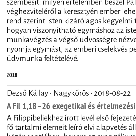
szembesít: milyen értelemben beszél Pá
véghezviteléről a keresztyén ember leh
rend szerint Isten kizárólagos kegyelmi t
hogyan viszonyítható egymáshoz az iste
munkavégzés a végső üdvösségre nézve 
nyomja egymást, az emberi cselekvés ped
üdvmunka feltételévé.
2018
Dezső Kállay · Nagykőrös ·
2018-08-22
A Fil 1,18–26 exegetikai és értelmezési
A Filippibeliekhez írott levél első feje
fő tartalmi elemeit leíró elvi alapvetés á