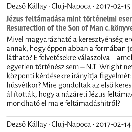
Dezső Kállay · Cluj-Napoca ·
2017-02-15
Jézus feltámadása mint történelmi esem
Resurrection of the Son of Man c. könyv
Mivel magyarázható a keresztyénség ere
annak, hogy éppen abban a formában j
látható? E felvetésekre válaszolva – am
egyetlen történész sem – N.T. Wright n
központi kérdésekre irányítja figyelmét:
húsvétkor? Mire gondoltak az első kere
állították, hogy a názáreti Jézus feltáma
mondható el ma e feltámadáshitről?
Dezső Kállay · Cluj-Napoca ·
2017-02-14