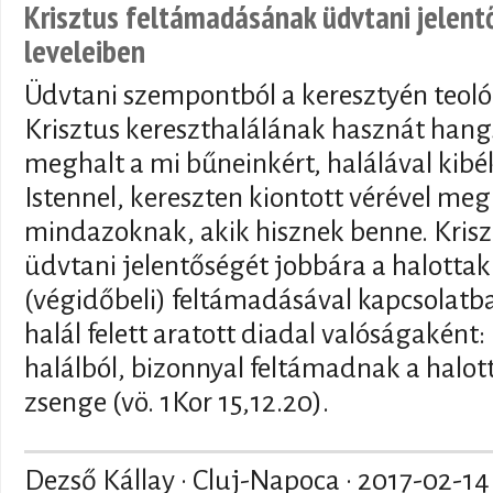
Krisztus feltámadásának üdvtani jelent
leveleiben
Üdvtani szempontból a keresztyén teol
Krisztus kereszthalálának hasznát hang
meghalt a mi bűneinkért, halálával kib
Istennel, kereszten kiontott vérével meg
mindazoknak, akik hisznek benne. Kris
üdvtani jelentőségét jobbára a halottak
(végidőbeli) feltámadásával kapcsolat
halál felett aratott diadal valóságaként:
halálból, bizonnyal feltámadnak a halott
zsenge (vö. 1Kor 15,12.20).
Dezső Kállay · Cluj-Napoca ·
2017-02-14