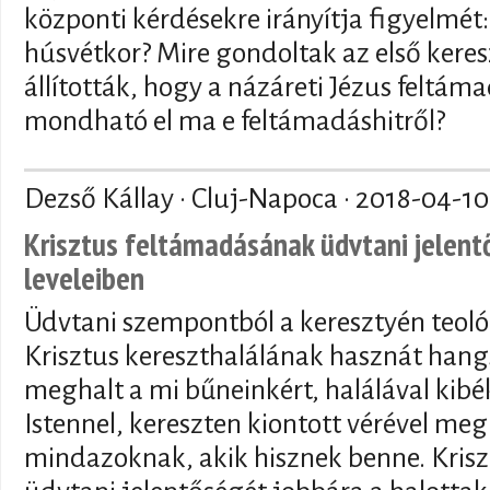
központi kérdésekre irányítja figyelmét:
húsvétkor? Mire gondoltak az első kere
állították, hogy a názáreti Jézus feltáma
mondható el ma e feltámadáshitről?
Dezső Kállay · Cluj-Napoca ·
2018-04-10
Krisztus feltámadásának üdvtani jelent
leveleiben
Üdvtani szempontból a keresztyén teol
Krisztus kereszthalálának hasznát hang
meghalt a mi bűneinkért, halálával kib
Istennel, kereszten kiontott vérével meg
mindazoknak, akik hisznek benne. Kris