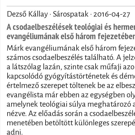
Dezső Kállay · Sárospatak ·
2016-04-27
A csodaelbeszélések teológiai és herme
evangéliumának első három fejezetébe
Márk evangéliumának első három fejezet
számos csodaelbeszélés található. A je
a látszólag lazán, szinte csak műfaji az
kapcsolódó gyógyítástörténetek és dé
értelmező szerepet töltenek be az elbes
evangélista már ebben az egységben olya
amelynek teológiai súlya meghatározó 
nézve. Az előadás során a csodaelbeszél
menetében betöltött különleges szerep
adni.