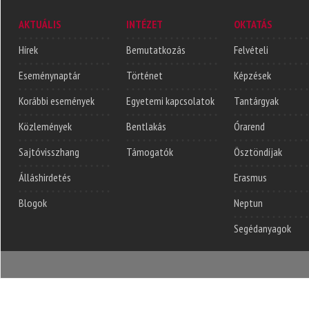
AKTUÁLIS
INTÉZET
OKTATÁS
Hírek
Bemutatkozás
Felvételi
Eseménynaptár
Történet
Képzések
Korábbi események
Egyetemi kapcsolatok
Tantárgyak
Közlemények
Bentlakás
Órarend
Sajtóvisszhang
Támogatók
Ösztöndíjak
Álláshirdetés
Erasmus
Blogok
Neptun
Segédanyagok