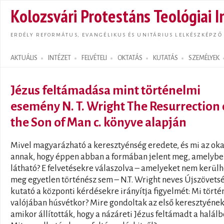
Ugrás
Kolozsvári Protestáns Teológiai I
tarta
ERDÉLY REFORMÁTUS, EVANGÉLIKUS ÉS UNITÁRIUS LELKÉSZKÉPZŐ
AKTUÁLIS
INTÉZET
FELVÉTELI
OKTATÁS
KUTATÁS
SZEMÉLYEK
Search form
Jézus feltámadása mint történelmi
esemény N. T. Wright The Resurrection 
the Son of Man c. könyve alapján
Mivel magyarázható a keresztyénség eredete, és mi az ok
annak, hogy éppen abban a formában jelent meg, amelyb
látható? E felvetésekre válaszolva – amelyeket nem kerülh
meg egyetlen történész sem – N.T. Wright neves Újszövets
kutató a központi kérdésekre irányítja figyelmét: Mi törté
valójában húsvétkor? Mire gondoltak az első keresztyének
amikor állították, hogy a názáreti Jézus feltámadt a halálb