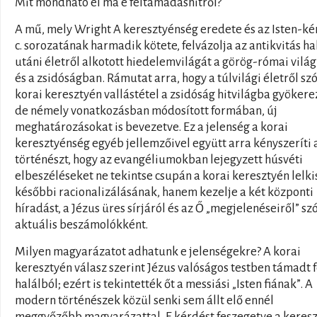
Mit mondható el ma e feltámadáshitről?
A mű, mely Wright A keresztyénség eredete és az Isten-ké
c. sorozatának harmadik kötete, felvázolja az antikvitás ha
utáni életről alkotott hiedelemvilágát a görög-római vilá
és a zsidóságban. Rámutat arra, hogy a túlvilági életről sz
korai keresztyén vallástétel a zsidóság hitvilágba gyökere
de némely vonatkozásban módosított formában, új
meghatározásokat is bevezetve. Ez a jelenség a korai
keresztyénség egyéb jellemzőivel együtt arra kényszeríti 
történészt, hogy az evangéliumokban lejegyzett húsvéti
elbeszéléseket ne tekintse csupán a korai keresztyén lelki
későbbi racionalizálásának, hanem kezelje a két központi
híradást, a Jézus üres sírjáról és az Ő „megjelenéseiről” sz
aktuális beszámolókként.
Milyen magyarázatot adhatunk e jelenségekre? A korai
keresztyén válasz szerint Jézus valóságos testben támadt f
halálból; ezért is tekintették őt a messiási „Isten fiának”. A
modern történészek közül senki sem állt elő ennél
meggyőzőbb magyarázattal. E kérdést feszegetve a keres