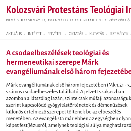
Ugrás
Kolozsvári Protestáns Teológiai I
tarta
ERDÉLY REFORMÁTUS, EVANGÉLIKUS ÉS UNITÁRIUS LELKÉSZKÉPZŐ
AKTUÁLIS
INTÉZET
FELVÉTELI
OKTATÁS
KUTATÁS
SZEMÉLYEK
Search form
A csodaelbeszélések teológiai és
hermeneutikai szerepe Márk
evangéliumának első három fejezetéb
Márk evangéliumának első három fejezetében (Mk 1,21 - 3,
számos csodaelbeszélés található. A jelzett szakaszban
azomban a látszólag lazán, szinte csak műfaji azonosságu
szerint kapcsolódó gyógyítástörténetek és démonűzések
különös értelmező szerepet töltenek be az elbeszélés
menetében. Az evangélista már ebben az egységben olyan
képet fest Jézusról, amelynek teológiai súlya meghatározó