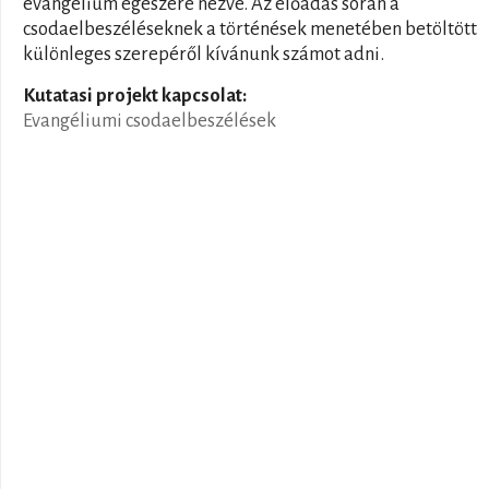
evangélium egészére nézve. Az előadás során a
csodaelbeszéléseknek a történések menetében betöltött
különleges szerepéről kívánunk számot adni.
Kutatasi projekt kapcsolat:
Evangéliumi csodaelbeszélések