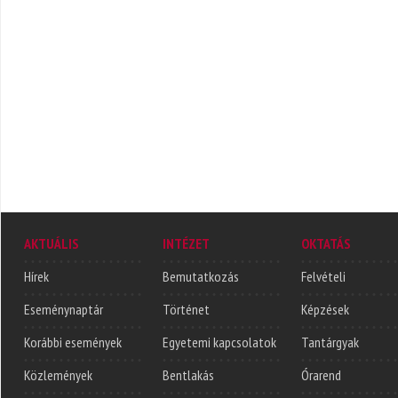
AKTUÁLIS
INTÉZET
OKTATÁS
Hírek
Bemutatkozás
Felvételi
Eseménynaptár
Történet
Képzések
Korábbi események
Egyetemi kapcsolatok
Tantárgyak
Közlemények
Bentlakás
Órarend