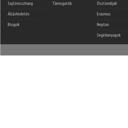
Sajtóvisszhang
Támogatók
Ösztöndíjak
Álláshirdetés
Erasmus
Blogok
Neptun
Segédanyagok