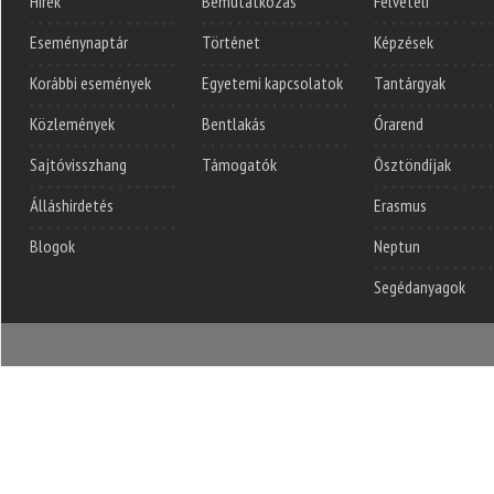
Hírek
Bemutatkozás
Felvételi
Eseménynaptár
Történet
Képzések
Korábbi események
Egyetemi kapcsolatok
Tantárgyak
Közlemények
Bentlakás
Órarend
Sajtóvisszhang
Támogatók
Ösztöndíjak
Álláshirdetés
Erasmus
Blogok
Neptun
Segédanyagok