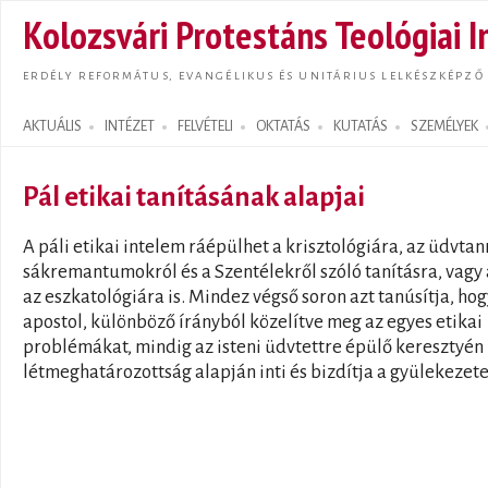
Ugrás
Kolozsvári Protestáns Teológiai I
tarta
ERDÉLY REFORMÁTUS, EVANGÉLIKUS ÉS UNITÁRIUS LELKÉSZKÉPZŐ
AKTUÁLIS
INTÉZET
FELVÉTELI
OKTATÁS
KUTATÁS
SZEMÉLYEK
Search form
Pál etikai tanításának alapjai
A páli etikai intelem ráépülhet a krisztológiára, az üdvtan
sákremantumokról és a Szentélekről szóló tanításra, vagy
az eszkatológiára is. Mindez végső soron azt tanúsítja, hog
apostol, különböző írányból közelítve meg az egyes etikai
problémákat, mindig az isteni üdvtettre épülő keresztyén
létmeghatározottság alapján inti és bizdítja a gyülekezete