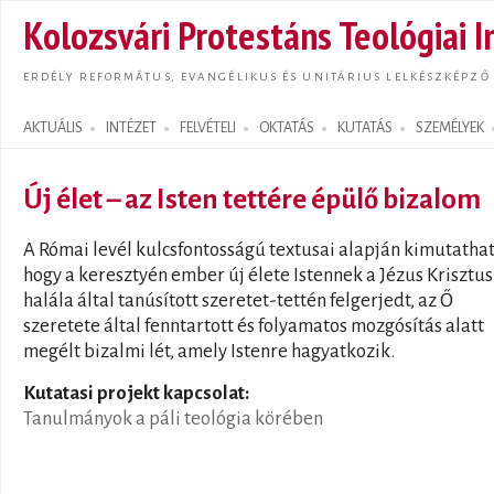
Ugrás
Kolozsvári Protestáns Teológiai I
tarta
ERDÉLY REFORMÁTUS, EVANGÉLIKUS ÉS UNITÁRIUS LELKÉSZKÉPZŐ
AKTUÁLIS
INTÉZET
FELVÉTELI
OKTATÁS
KUTATÁS
SZEMÉLYEK
Search form
Új élet – az Isten tettére épülő bizalom
A Római levél kulcsfontosságú textusai alapján kimutathat
hogy a keresztyén ember új élete Istennek a Jézus Krisztus
halála által tanúsított szeretet-tettén felgerjedt, az Ő
szeretete által fenntartott és folyamatos mozgósítás alatt
megélt bizalmi lét, amely Istenre hagyatkozik.
Kutatasi projekt kapcsolat:
Tanulmányok a páli teológia körében