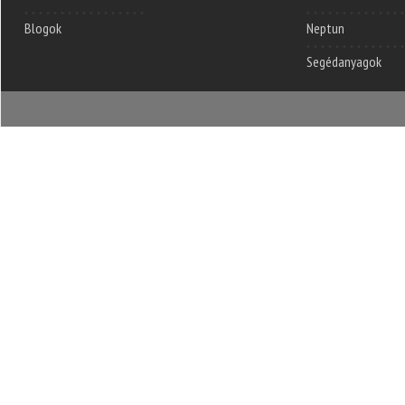
Blogok
Neptun
Segédanyagok