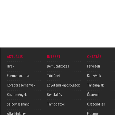
AKTUÁLIS
INTÉZET
OKTATÁS
Hírek
Bemutatkozás
Felvételi
Eseménynaptár
Történet
Képzések
Korábbi események
Egyetemi kapcsolatok
Tantárgyak
Közlemények
Bentlakás
Órarend
Sajtóvisszhang
Támogatók
Ösztöndíjak
Álláshirdetés
Erasmus