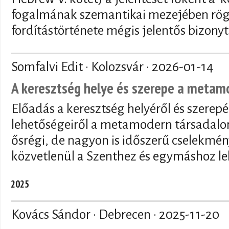
fogalmának szemantikai mezejében rögzí
fordítástörténete mégis jelentős bizony
Somfalvi Edit · Kolozsvár ·
2026-01-14
A keresztség helye és szerepe a meta
Előadás a keresztség helyéről és szerepé
lehetőségeiről a metamodern társadalo
ősrégi, de nagyon is időszerű cselekmén
közvetlenül a Szenthez és egymáshoz le
2025
Kovács Sándor · Debrecen ·
2025-11-20