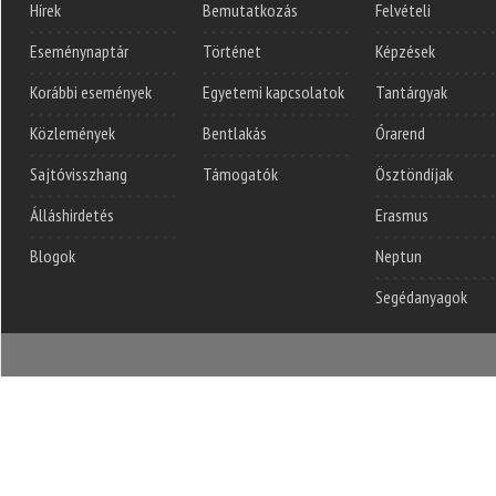
Hírek
Bemutatkozás
Felvételi
Eseménynaptár
Történet
Képzések
Korábbi események
Egyetemi kapcsolatok
Tantárgyak
Közlemények
Bentlakás
Órarend
Sajtóvisszhang
Támogatók
Ösztöndíjak
Álláshirdetés
Erasmus
Blogok
Neptun
Segédanyagok