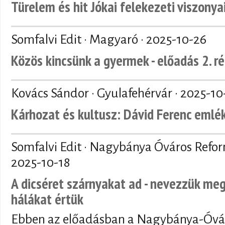
Türelem és hit Jókai felekezeti viszonya
Somfalvi Edit · Magyaró ·
2025-10-26
Közös kincsünk a gyermek - előadás 2. r
Kovács Sándor · Gyulafehérvár ·
2025-10
Kárhozat és kultusz: Dávid Ferenc emlé
Somfalvi Edit · Nagybánya Óváros Refo
2025-10-18
A dicséret szárnyakat ad - nevezzük meg
hálákat értük
Ebben az előadásban a Nagybánya-Óvár