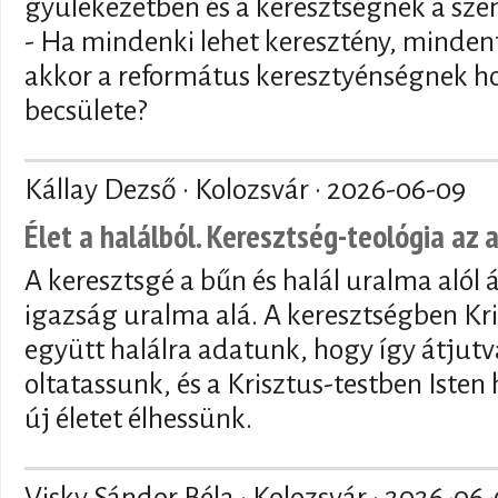
gyülekezetben és a keresztségnek a sze
- Ha mindenki lehet keresztény, mindenf
akkor a református keresztyénségnek ho
becsülete?
Kállay Dezső · Kolozsvár ·
2026-06-09
Élet a halálból. Keresztség-teológia az 
A keresztsgé a bűn és halál uralma alól 
igazság uralma alá. A keresztségben Kri
együtt halálra adatunk, hogy így átjutva
oltatassunk, és a Krisztus-testben Isten
új életet élhessünk.
Visky Sándor Béla · Kolozsvár ·
2026-06-