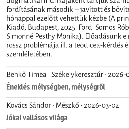
dogmatikai munkájaként tartjuk szám
fordításának második – javított és bővít
hónappal ezelőtt vehettük kézbe (A prin
Kiadó, Budapest, 2025. Ford. Somos Róbe
Simonné Pesthy Monika). Előadásunk e 
rossz problémája ill. a teodicea-kérdés
szemléletében.
Benkő Timea · Székelykeresztúr ·
2026-
Éneklés mélységben, mélységről
Kovács Sándor · Mészkő ·
2026-03-02
Jókai vallásos világa