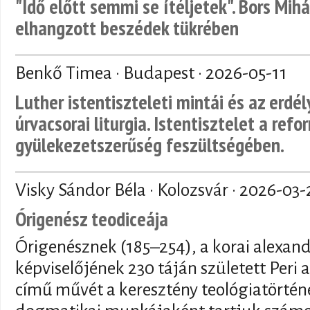
"Idő előtt semmi se ítéljetek". Bors Mihá
elhangzott beszédek tükrében
Benkő Timea · Budapest ·
2026-05-11
Luther istentiszteleti mintái és az erdé
úrvacsorai liturgia. Istentisztelet a refo
gyülekezetszerűség feszültségében.
Visky Sándor Béla · Kolozsvár ·
2026-03-
Órigenész teodiceája
Órigenésznek (185–254), a korai alexand
képviselőjének 230 táján született Peri a
című művét a keresztény teológiatörténe