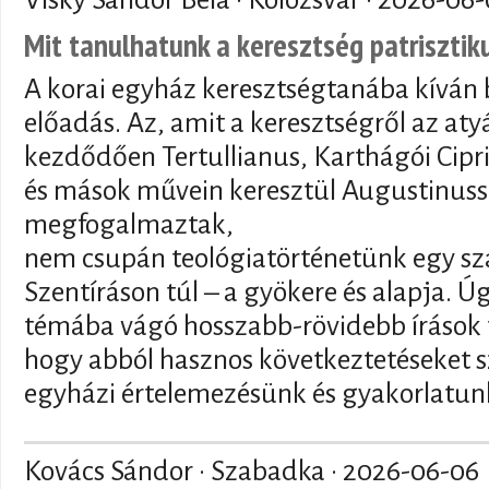
Mit tanulhatunk a keresztség patriszti
A korai egyház keresztségtanába kíván 
előadás. Az, amit a keresztségről az at
kezdődően Tertullianus, Karthágói Cipr
és mások művein keresztül Augustinuss
megfogalmaztak,
nem csupán teológiatörténetünk egy sz
Szentíráson túl – a gyökere és alapja. 
témába vágó hosszabb-rövidebb írások t
hogy abból hasznos következtetéseket s
egyházi értelemezésünk és gyakorlatunk
Kovács Sándor · Szabadka ·
2026-06-06