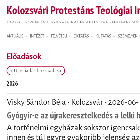
Ugrás
Kolozsvári Protestáns Teológiai I
tarta
ERDÉLY REFORMÁTUS, EVANGÉLIKUS ÉS UNITÁRIUS LELKÉSZKÉPZŐ
AKTUÁLIS
INTÉZET
FELVÉTELI
OKTATÁS
KUTATÁS
SZEMÉLYEK
Search form
Előadások
+ Új előadás hozzáadása
2026
Visky Sándor Béla · Kolozsvár ·
2026-06-
Gyógyír-e az újrakeresztelkedés a lelki
A történelmi egyházak sokszor igencsak
innen és túl egyre gyakoribb jelenség az