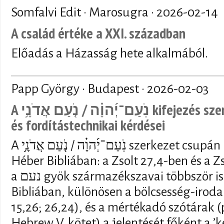
Somfalvi Edit · Marosugra ·
2026-02-14
A család értéke a XXI. században
Előadás a Házasság hete alkalmából.
Papp György · Budapest ·
2026-02-03
A נֹֽעַם־יְ֜הוָ֗ה / נֹ֤עַם אֲדֹנָ֥י kifejezés szemantikai, vallástörténeti
és fordítástechnikai kérdései
A נֹֽעַם־יְ֜הוָ֗ה / נֹ֤עַם אֲדֹנָ֥י szerkezet csupán kétszer fordul elő a
Héber Bibliában: a Zsolt 27,4-ben és a 
a נעם gyök származékszavai többször is előfordulnak a Héber
Bibliában, különösen a bölcsesség-iroda
15,26; 26,24), és a mértékadó szótárak (p
Hebrew V. kötet) a jelentését főként a ’