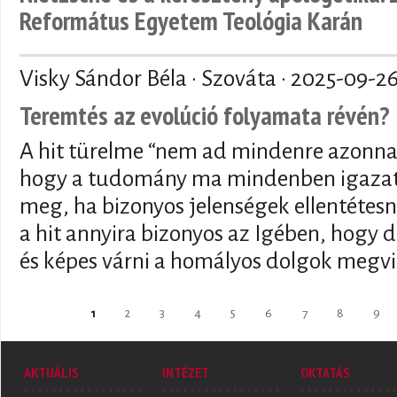
Református Egyetem Teológia Karán
Visky Sándor Béla · Szováta ·
2025-09-2
Teremtés az evolúció folyamata révén?
A hit türelme “nem ad mindenre azonnal
hogy a tudomány ma mindenben igazat 
meg, ha bizonyos jelenségek ellentétesn
a hit annyira bizonyos az Igében, hogy de
és képes várni a homályos dolgok megvi
Oldalak
1
2
3
4
5
6
7
8
9
AKTUÁLIS
INTÉZET
OKTATÁS