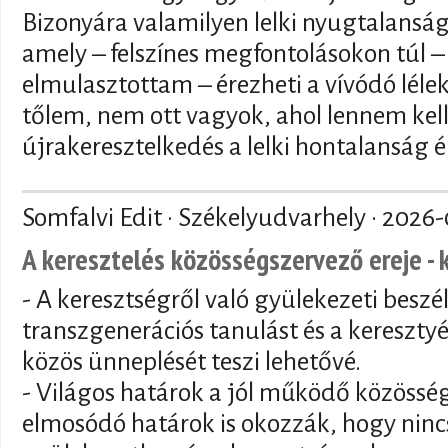
Bizonyára valamilyen lelki nyugtalansá
amely – felszínes megfontolásokon túl – 
elmulasztottam – érezheti a vívódó lélek 
tőlem, nem ott vagyok, ahol lennem kell
újrakeresztelkedés a lelki hontalanság é
Somfalvi Edit · Székelyudvarhely ·
2026-
A keresztelés közösségszervező ereje - 
- A keresztségről való gyülekezeti beszé
transzgenerációs tanulást és a keresztyé
közös ünneplését teszi lehetővé.
- Világos határok a jól működő közösség
elmosódó határok is okozzák, hogy nincs