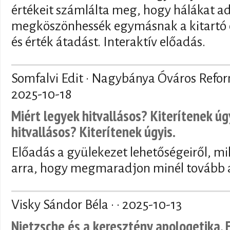
értékeit számlálta meg, hogy hálákat a
megköszönhessék egymásnak a kitartó 
és érték átadást. Interaktív előadás.
Somfalvi Edit · Nagybánya Óváros Refo
2025-10-18
Miért legyek hitvallásos? Kiterítenek úg
hitvallásos? Kiterítenek úgyis.
Előadás a gyülekezet lehetőségeiről, mi
arra, hogy megmaradjon minél tovább a
Visky Sándor Béla · ·
2025-10-13
Nietzsche és a keresztény apologetika. 