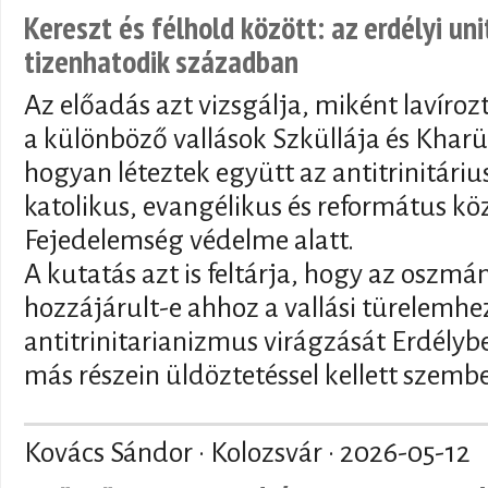
Kereszt és félhold között: az erdélyi un
tizenhatodik században
Az előadás azt vizsgálja, miként lavíroz
a különböző vallások Szküllája és Kharü
hogyan léteztek együtt az antitrinitár
katolikus, evangélikus és református kö
Fejedelemség védelme alatt.
A kutatás azt is feltárja, hogy az oszmán
hozzájárult-e ahhoz a vallási türelemhez
antitrinitarianizmus virágzását Erdély
más részein üldöztetéssel kellett szemb
Kovács Sándor · Kolozsvár ·
2026-05-12