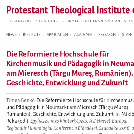
Skip t
Protestant Theological Institute
main
conte
THE UNIVERSITY TRAINING REFORMED, LUTHERAN AND UNITARIA
NEWS
INSTITUTE
APPLICATION
ACADEMIA
RESEARCH
STAFF
Search form
Die Reformierte Hochschule für
Kirchenmusik und Pädagogik in Neuma
am Mieresch (Târgu Mureș, Rumänien).
Geschichte, Entwicklung und Zukunft
Tímea Benkő
: Die Reformierte Hochschule für Kirchenmus
und Pädagogik in Neumarkt am Mieresch (Târgu Mureș,
Rumänien). Geschichte, Entwicklung und Zukunft. In: Mikl
Réka (ed.):
Egyházzene és kántorképzés. A Délkelet-Európai
Regionális Himnológiai Konferencia Előadásai, Szabadka 2018. 