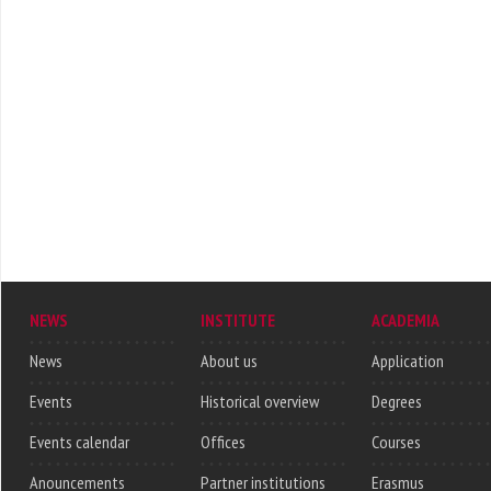
NEWS
INSTITUTE
ACADEMIA
News
About us
Application
Events
Historical overview
Degrees
Events calendar
Offices
Courses
Anouncements
Partner institutions
Erasmus