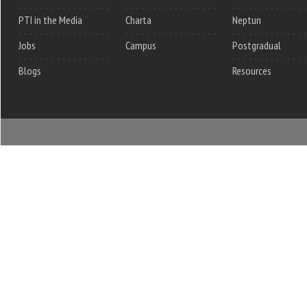
PTI in the Media
Charta
Neptun
Jobs
Campus
Postgradual
Blogs
Resources