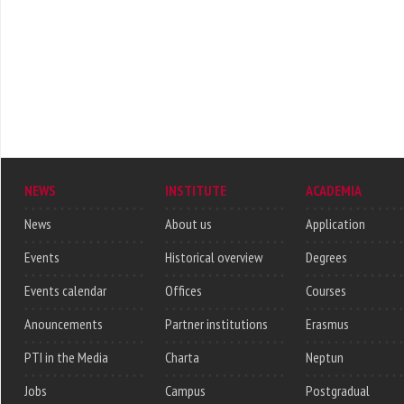
NEWS
INSTITUTE
ACADEMIA
News
About us
Application
Events
Historical overview
Degrees
Events calendar
Offices
Courses
Anouncements
Partner institutions
Erasmus
PTI in the Media
Charta
Neptun
Jobs
Campus
Postgradual