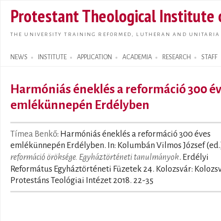
Skip t
Protestant Theological Institute
main
conte
THE UNIVERSITY TRAINING REFORMED, LUTHERAN AND UNITARIA
NEWS
INSTITUTE
APPLICATION
ACADEMIA
RESEARCH
STAFF
Search form
Harmóniás éneklés a reformáció 300 é
emlékünnepén Erdélyben
Tímea Benkő
: Harmóniás éneklés a reformáció 300 éves
emlékünnepén Erdélyben. In: Kolumbán Vilmos József (ed.
reformáció öröksége. Egyháztörténeti tanulmányok
. Erdélyi
Református Egyháztörténeti Füzetek 24. Kolozsvár: Kolozs
Protestáns Teológiai Intézet 2018. 22-35