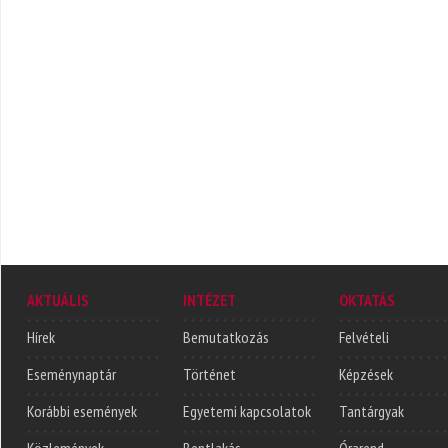
AKTUÁLIS
INTÉZET
OKTATÁS
Hírek
Bemutatkozás
Felvételi
Eseménynaptár
Történet
Képzések
Korábbi események
Egyetemi kapcsolatok
Tantárgyak