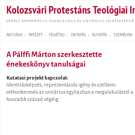
Ugrás
Kolozsvári Protestáns Teológiai I
tarta
ERDÉLY REFORMÁTUS, EVANGÉLIKUS ÉS UNITÁRIUS LELKÉSZKÉPZŐ
AKTUÁLIS
INTÉZET
FELVÉTELI
OKTATÁS
KUTATÁS
SZEMÉLYEK
Search form
A Pálffi Márton szerkesztette
énekeskönyv tanulságai
Kutatasi projekt kapcsolat:
Identitásképzés, reprezentációs igény és szellemi
otthonkeresés az unitárius egyházban a megalakulástól a
huszadik század végéig