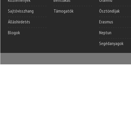
Közlemények
Bentlakás
Órarend
Sajtóvisszhang
Támogatók
Ösztöndíjak
Álláshirdetés
Erasmus
Blogok
Neptun
Segédanyagok