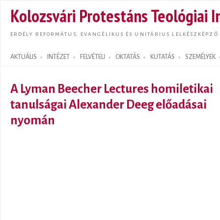
Ugrás
Kolozsvári Protestáns Teológiai I
tarta
ERDÉLY REFORMÁTUS, EVANGÉLIKUS ÉS UNITÁRIUS LELKÉSZKÉPZŐ
AKTUÁLIS
INTÉZET
FELVÉTELI
OKTATÁS
KUTATÁS
SZEMÉLYEK
Search form
A Lyman Beecher Lectures homiletikai
tanulságai Alexander Deeg előadásai
nyomán