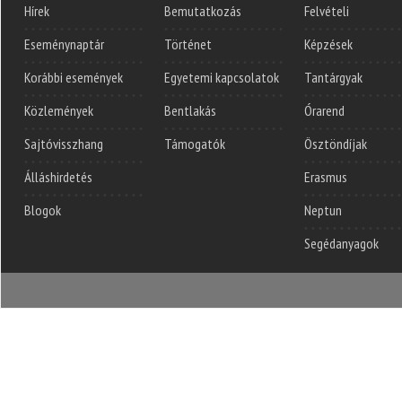
Hírek
Bemutatkozás
Felvételi
Eseménynaptár
Történet
Képzések
Korábbi események
Egyetemi kapcsolatok
Tantárgyak
Közlemények
Bentlakás
Órarend
Sajtóvisszhang
Támogatók
Ösztöndíjak
Álláshirdetés
Erasmus
Blogok
Neptun
Segédanyagok