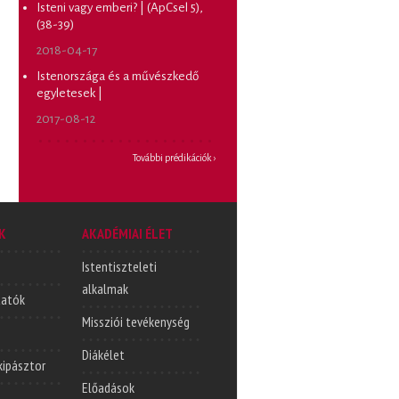
Isteni vagy emberi? | (ApCsel 5),
(38-39)
2018-04-17
Istenországa és a művészkedő
egyletesek |
2017-08-12
További prédikációk ›
K
AKADÉMIAI ÉLET
Istentiszteleti
alkalmak
tatók
Missziói tevékenység
Diákélet
lkipásztor
Előadások