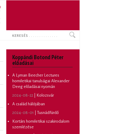
U
N
O
Keresés
Koppándi Botond Péter
előadásai
A Lyman Beecher Lectures
homiletikai tanulságai Alexander
Deeg előadásai nyomán
2024-08-22
| Kolozsvár
A család hálójában
2024-08-01
| Tusnádfürdő
Kortárs homiletikai szakirodalom
szemlézése