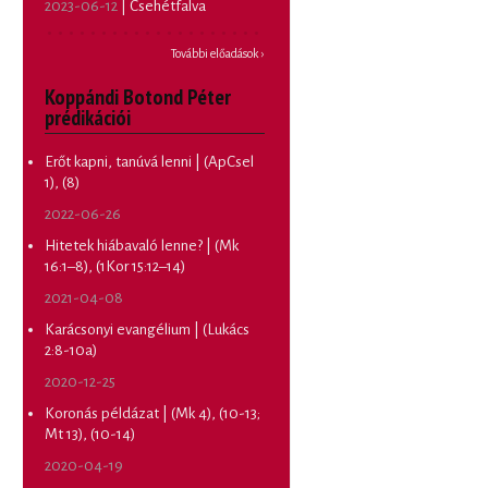
2023-06-12
| Csehétfalva
További előadások ›
Koppándi Botond Péter
prédikációi
Erőt kapni, tanúvá lenni | (ApCsel
1), (8)
2022-06-26
Hitetek hiábavaló lenne? | (Mk
16:1–8), (1Kor 15:12–14)
2021-04-08
Karácsonyi evangélium | (Lukács
2:8-10a)
2020-12-25
Koronás példázat | (Mk 4), (10-13;
Mt 13), (10-14)
2020-04-19