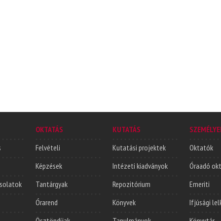
OKTATÁS
KUTATÁS
SZEMÉLYE
s
Felvételi
Kutatási projektek
Oktatók
Képzések
Intézeti kiadványok
Óraadó ok
solatok
Tantárgyak
Repozitórium
Emeriti
Órarend
Könyvek
Ifjúsági le
Ösztöndíjak
Tanulmányok
Könyvtár