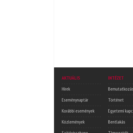
AKTUÁLIS
INTÉZET
Hírek
Bemutatkozá
Eseménynaptár
Történet
Korábbi események
Egyetemi kapc
Közlemények
Bentlakás
Sajtóvisszhang
Támogatók