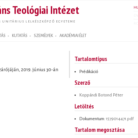
Ugrás a
ns Teológiai Intézet
H
tartalomra
E
S UNITÁRIUS LELKÉSZKÉPZŐ EGYETEME
R
TÁS
KUTATÁS
SZEMÉLYEK
AKADÉMIAI ÉLET
Tartalomtípus
zárójáján, 2019. június 30-án
Prédikáció
Szerző
Koppándi Botond Péter
Letöltés
Dokumentum:
1579014471.pdf
Tartalom megosztása