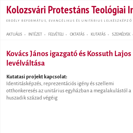
Ugrás
Kolozsvári Protestáns Teológiai I
tarta
ERDÉLY REFORMÁTUS, EVANGÉLIKUS ÉS UNITÁRIUS LELKÉSZKÉPZŐ
AKTUÁLIS
INTÉZET
FELVÉTELI
OKTATÁS
KUTATÁS
SZEMÉLYEK
Search form
Kovács János igazgató és Kossuth Lajos
levélváltása
Kutatasi projekt kapcsolat:
Identitásképzés, reprezentációs igény és szellemi
otthonkeresés az unitárius egyházban a megalakulástól a
huszadik század végéig