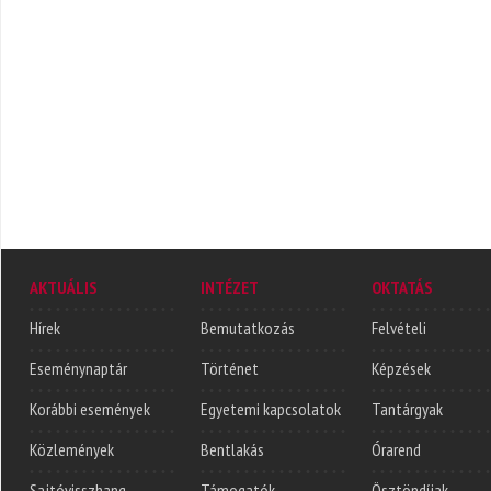
AKTUÁLIS
INTÉZET
OKTATÁS
Hírek
Bemutatkozás
Felvételi
Eseménynaptár
Történet
Képzések
Korábbi események
Egyetemi kapcsolatok
Tantárgyak
Közlemények
Bentlakás
Órarend
Sajtóvisszhang
Támogatók
Ösztöndíjak