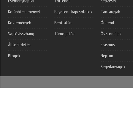
Eseménynaptár
Történet
Képzések
Korábbi események
Egyetemi kapcsolatok
Tantárgyak
Közlemények
Bentlakás
Órarend
Sajtóvisszhang
Támogatók
Ösztöndíjak
Álláshirdetés
Erasmus
Blogok
Neptun
Segédanyagok