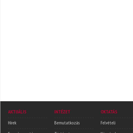
AKTUÁLIS
INTÉZET
OKTATÁS
Hírek
Bemutatkozás
Felvételi