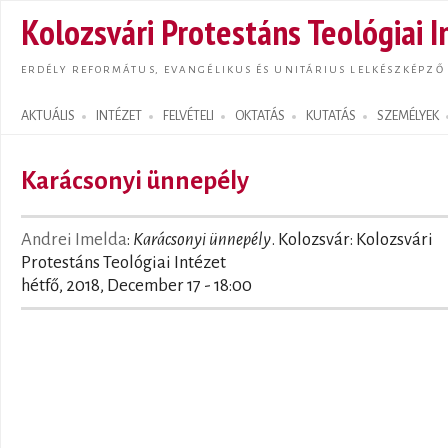
Ugrás
Kolozsvári Protestáns Teológiai I
tarta
ERDÉLY REFORMÁTUS, EVANGÉLIKUS ÉS UNITÁRIUS LELKÉSZKÉPZŐ
AKTUÁLIS
INTÉZET
FELVÉTELI
OKTATÁS
KUTATÁS
SZEMÉLYEK
Search form
Karácsonyi ünnepély
Andrei Imelda
:
Karácsonyi ünnepély
. Kolozsvár: Kolozsvári
Protestáns Teológiai Intézet
hétfő, 2018, December 17 - 18:00