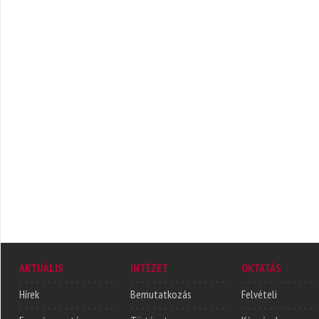
AKTUÁLIS
INTÉZET
OKTATÁS
Hírek
Bemutatkozás
Felvételi