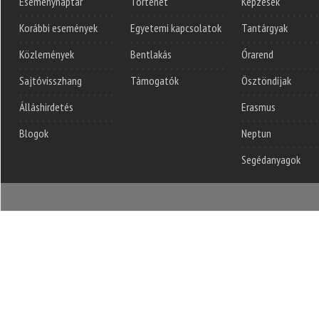
Eseménynaptár
Történet
Képzések
Korábbi események
Egyetemi kapcsolatok
Tantárgyak
Közlemények
Bentlakás
Órarend
Sajtóvisszhang
Támogatók
Ösztöndíjak
Álláshirdetés
Erasmus
Blogok
Neptun
Segédanyagok