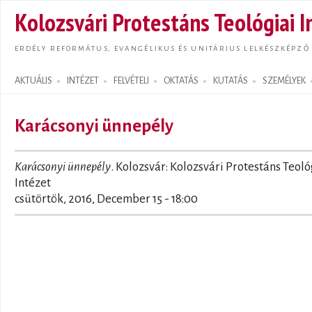
Ugrás
Kolozsvári Protestáns Teológiai I
tarta
ERDÉLY REFORMÁTUS, EVANGÉLIKUS ÉS UNITÁRIUS LELKÉSZKÉPZŐ
AKTUÁLIS
INTÉZET
FELVÉTELI
OKTATÁS
KUTATÁS
SZEMÉLYEK
Search form
Karácsonyi ünnepély
Karácsonyi ünnepély
. Kolozsvár: Kolozsvári Protestáns Teoló
Intézet
csütörtök, 2016, December 15 - 18:00