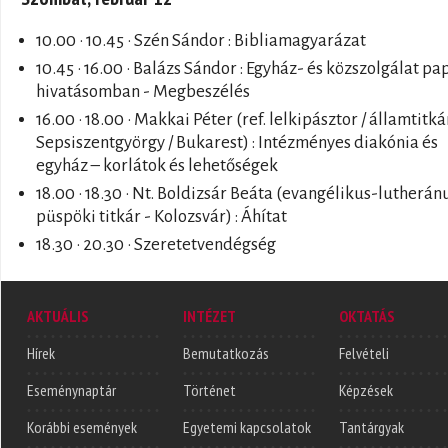
10.00 · 10.45 · Szén Sándor : Bibliamagyarázat
10.45 · 16.00 · Balázs Sándor : Egyház- és közszolgálat pa
hivatásomban - Megbeszélés
16.00 · 18.00 · Makkai Péter (ref. lelkipásztor / államtitká
Sepsiszentgyörgy / Bukarest) : Intézményes diakónia és
egyház – korlátok és lehetőségek
18.00 · 18.30 · Nt. Boldizsár Beáta (evangélikus-lutherán
püspöki titkár - Kolozsvár) : Áhítat
18.30 · 20.30 · Szeretetvendégség
AKTUÁLIS
INTÉZET
OKTATÁS
Hírek
Bemutatkozás
Felvételi
Eseménynaptár
Történet
Képzések
Korábbi események
Egyetemi kapcsolatok
Tantárgyak