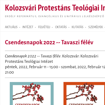
Ugrás
Kolozsvári Protestáns Teológiai I
tarta
ERDÉLY REFORMÁTUS, EVANGÉLIKUS ÉS UNITÁRIUS LELKÉSZKÉPZŐ
AKTUÁLIS
INTÉZET
FELVÉTELI
OKTATÁS
KUTATÁS
SZEMÉLYEK
Search form
Csendesnapok 2022 -- Tavaszi félév
Csendesnapok 2022 -- Tavaszi félév
. Kolozsvár: Kolozsvári
Protestáns Teológiai Intézet
péntek, 2022, Február 11 - 15:00
-
szombat, 2022, Február 12
21:00