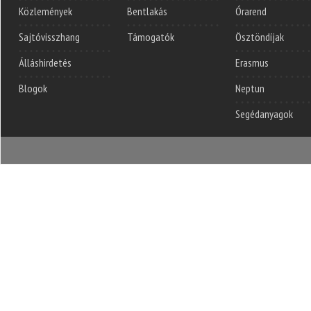
Közlemények
Bentlakás
Órarend
Sajtóvisszhang
Támogatók
Ösztöndíjak
Álláshirdetés
Erasmus
Blogok
Neptun
Segédanyagok