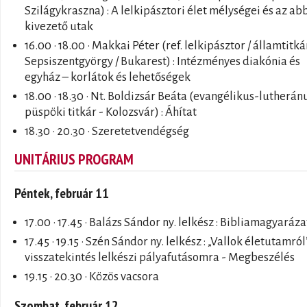
Szilágykraszna) : A lelkipásztori élet mélységei és az ab
kivezető utak
16.00 · 18.00 · Makkai Péter (ref. lelkipásztor / államtitká
Sepsiszentgyörgy / Bukarest) : Intézményes diakónia és
egyház – korlátok és lehetőségek
18.00 · 18.30 · Nt. Boldizsár Beáta (evangélikus-lutherán
püspöki titkár - Kolozsvár) : Áhítat
18.30 · 20.30 · Szeretetvendégség
UNITÁRIUS PROGRAM
Péntek, február 11
17.00 · 17.45 · Balázs Sándor ny. lelkész : Bibliamagyaráza
17.45 · 19.15 · Szén Sándor ny. lelkész : „Vallok életutamról
visszatekintés lelkészi pályafutásomra - Megbeszélés
19.15 · 20.30 · Közös vacsora
Szombat, február 12