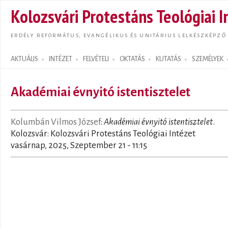
Ugrás
Kolozsvári Protestáns Teológiai I
tarta
ERDÉLY REFORMÁTUS, EVANGÉLIKUS ÉS UNITÁRIUS LELKÉSZKÉPZŐ
AKTUÁLIS
INTÉZET
FELVÉTELI
OKTATÁS
KUTATÁS
SZEMÉLYEK
Search form
Akadémiai évnyitó istentisztelet
Kolumbán Vilmos József
:
Akadémiai évnyitó istentisztelet
.
Kolozsvár: Kolozsvári Protestáns Teológiai Intézet
vasárnap, 2025, Szeptember 21 - 11:15