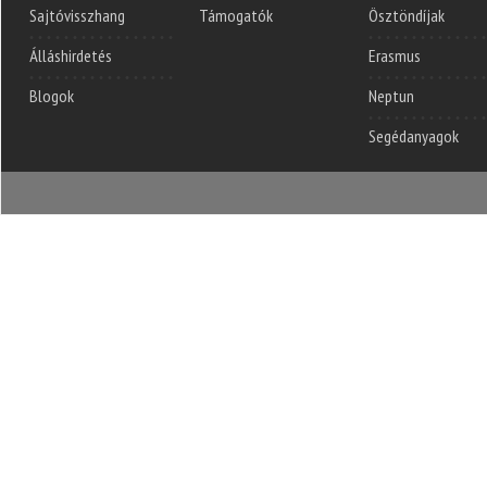
Sajtóvisszhang
Támogatók
Ösztöndíjak
Álláshirdetés
Erasmus
Blogok
Neptun
Segédanyagok