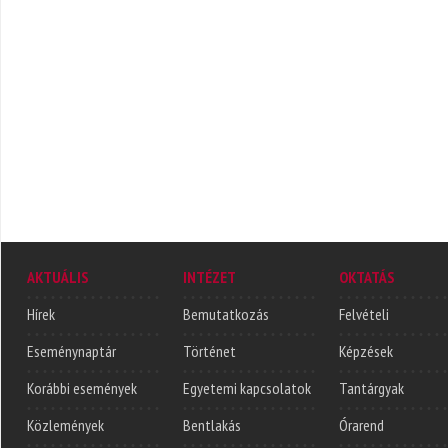
AKTUÁLIS
INTÉZET
OKTATÁS
Hírek
Bemutatkozás
Felvételi
Eseménynaptár
Történet
Képzések
Korábbi események
Egyetemi kapcsolatok
Tantárgyak
Közlemények
Bentlakás
Órarend