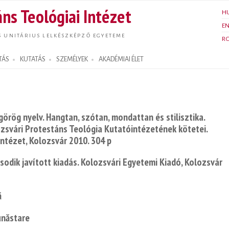
Ugrás a
ns Teológiai Intézet
H
tartalomra
E
S UNITÁRIUS LELKÉSZKÉPZŐ EGYETEME
R
TÁS
KUTATÁS
SZEMÉLYEK
AKADÉMIAI ÉLET
görög nyelv. Hangtan, szótan, mondattan és stilisztika.
zsvári Protestáns Teológia Kutatóintézetének kötetei.
Intézet, Kolozsvár 2010. 304 p
sodik javított kiadás. Kolozsvári Egyetemi Kiadó, Kolozsvár
ă
unăstare