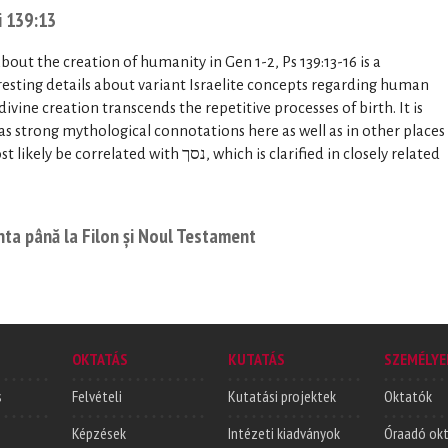
i 139:13
bout the creation of humanity in Gen 1-2, Ps 139:13-16 is a
esting details about variant Israelite concepts regarding human
 divine creation transcends the repetitive processes of birth. It is
nta până la Filon și Noul Testament
OKTATÁS
KUTATÁS
SZEMÉLYE
s
Felvételi
Kutatási projektek
Oktatók
Képzések
Intézeti kiadványok
Óraadó ok