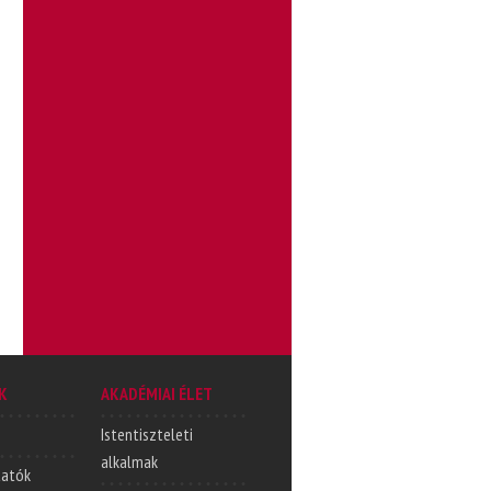
K
AKADÉMIAI ÉLET
Istentiszteleti
alkalmak
tatók