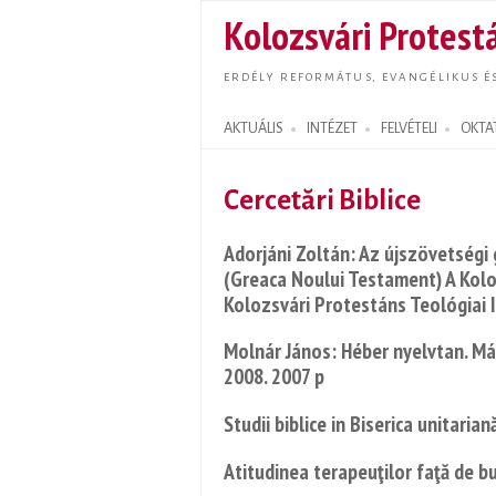
Kolozsvári Protestá
ERDÉLY REFORMÁTUS, EVANGÉLIKUS É
AKTUÁLIS
INTÉZET
FELVÉTELI
OKTA
Search form
Cercetări Biblice
Adorjáni Zoltán: Az újszövetségi 
(Greaca Noului Testament) A Kolo
Kolozsvári Protestáns Teológiai 
Molnár János: Héber nyelvtan. Má
2008. 2007 p
Studii biblice in Biserica unitarian
Atitudinea terapeuţilor faţă de b