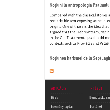
Noțiuni la antropologia Psalmulu
Compared with the classical stories a
remarkable text exposing some inter
origins. One of those is the idea that
argued that the Hebrew term, קנה has strong mythological connotations here as well as in other places
in the Old Testament. סכך should most likely be correlated with נסך, which is clarified in closely related
contexts such as Prov 8:23 and Ps 2:6.
Noțiunea harismei de la Septuagi
AKTUÁLIS
INTÉZET
Hírek
Bemutatkozá
Eseménynaptár
Történet