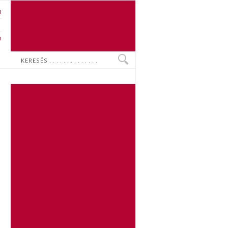
U
N
O
Keresés