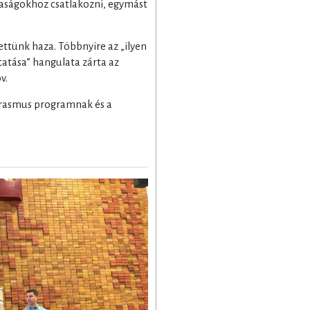
saságokhoz csatlakozni, egymást
ettünk haza. Többnyire az „ilyen
ytatása” hangulata zárta az
v.
Erasmus programnak és a