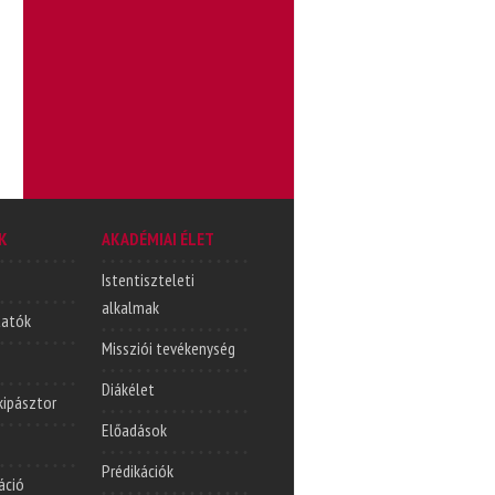
K
AKADÉMIAI ÉLET
Istentiszteleti
alkalmak
tatók
Missziói tevékenység
Diákélet
lkipásztor
Előadások
Prédikációk
áció