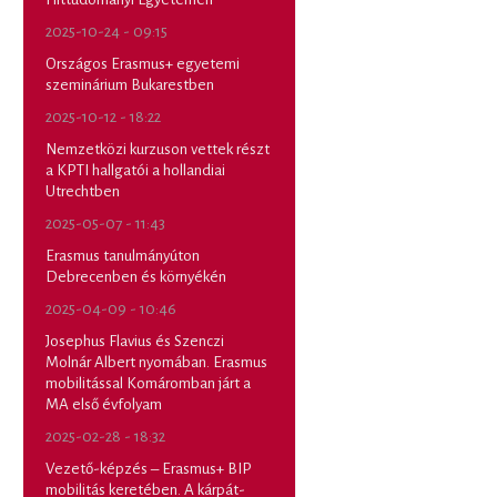
2025-10-24 - 09:15
Országos Erasmus+ egyetemi
szeminárium Bukarestben
2025-10-12 - 18:22
Nemzetközi kurzuson vettek részt
a KPTI hallgatói a hollandiai
Utrechtben
2025-05-07 - 11:43
Erasmus tanulmányúton
Debrecenben és környékén
2025-04-09 - 10:46
Josephus Flavius és Szenczi
Molnár Albert nyomában. Erasmus
mobilitással Komáromban járt a
MA első évfolyam
2025-02-28 - 18:32
Vezető-képzés – Erasmus+ BIP
mobilitás keretében. A kárpát-