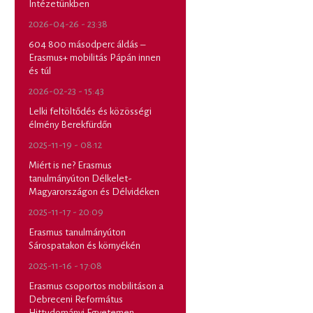
Intézetünkben
2026-04-26 - 23:38
604 800 másodperc áldás –
Erasmus+ mobilitás Pápán innen
és túl
2026-02-23 - 15:43
Lelki feltöltődés és közösségi
élmény Berekfürdőn
2025-11-19 - 08:12
Miért is ne? Erasmus
tanulmányúton Délkelet-
Magyarországon és Délvidéken
2025-11-17 - 20:09
Erasmus tanulmányúton
Sárospatakon és környékén
2025-11-16 - 17:08
Erasmus csoportos mobilitáson a
Debreceni Református
Hittudományi Egyetemen