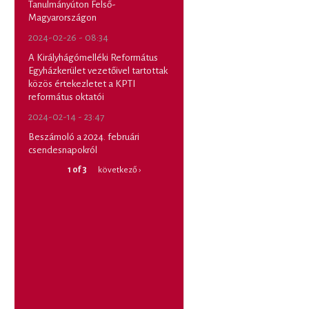
Tanulmányúton Felső-
Magyarországon
2024-02-26 - 08:34
A Királyhágómelléki Református
Egyházkerület vezetőivel tartottak
közös értekezletet a KPTI
református oktatói
2024-02-14 - 23:47
Beszámoló a 2024. februári
csendesnapokról
1 of 3
következő ›