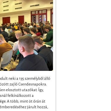
dult neki a 135 személyből álló
között zajló Csendesnapokra.
n elosztott utazókat. Így,
nál felkínálkozott a
ge. A több, mint öt órán át
gémberedéséhez járult hozzá,