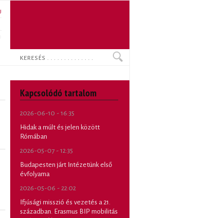
U
N
O
Keresés
Kapcsolódó tartalom
2026-06-10 - 16:35
Hidak a múlt és jelen között
Rómában
2026-05-07 - 12:35
Budapesten járt Intézetünk első
évfolyama
2026-05-06 - 22:02
Ifjúsági misszió és vezetés a 21.
században. Erasmus BIP mobilitás