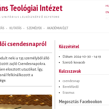
Ugrás a
ns Teológiai Intézet
H
tartalomra
E
S UNITÁRIUS LELKÉSZKÉPZŐ EGYETEME
R
TÁS
KUTATÁS
SZEMÉLYEK
AKADÉMIAI ÉLET
dői csendesnapról
Közzététel
Dátum: 2024-10-30 - 14:19
dult neki a 135 személyből álló
Szerző: kovacsb
között zajló Csendesnapokra.
n elosztott utazókat. Így,
Kulcsszavak
nál felkínálkozott a
ége.
csendesnap
Berekfürdő
Erasmus
Megosztás Facebookon