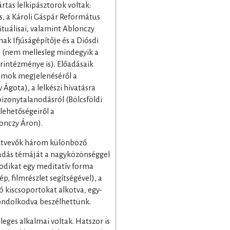
tas lelkipásztorok voltak:
, a Károli Gáspár Református
tuálisai, valamint Ablonczy
nak Ifjúságépítője és a Diósdi
a (nem mellesleg mindegyik a
intézménye is). Előadásaik
piumok megjelenéséről a
Ágota), a lelkészi hivatásra
bizonytalanodásról (Bölcsföldi
 lehetőségeiről a
onczy Áron).
sztvevők három különböző
lőadás témáját a nagyközönséggel
sodikat egy meditatív forma
ép, filmrészlet segítségével), a
ó kiscsoportokat alkotva, egy-
gondolkodva beszélhettünk.
leges alkalmai voltak. Hatszor is