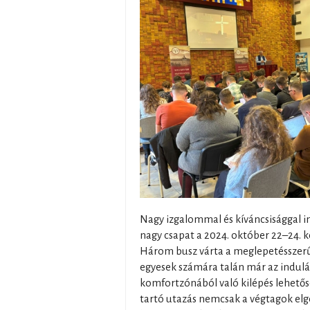
Nagy izgalommal és kíváncsisággal in
nagy csapat a 2024. október 22–24. 
Három busz várta a meglepetésszerűe
egyesek számára talán már az indulás
komfortzónából való kilépés lehetősé
tartó utazás nemcsak a végtagok el