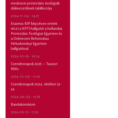
medencei protestáns teológiák
diákvezetőinek találkozója
2024-11-04 - 14:31
Erasmus BIP képzésen vettek
részt a KPTI hallgatói a hollandiai
Protestáns Teológiai Egyetem és
a Debreceni Református
Hittudományi Egyetem
hallgatóival
2024-10-18 - 16:14
Csendesnapok 2025 -- Tavaszi
félév
2024-10-09 - 17:16
Csendesnapok 2024. október 22-
24
2024-06-03 - 15:18
Bandukomárom
2024-05-13 - 17:52