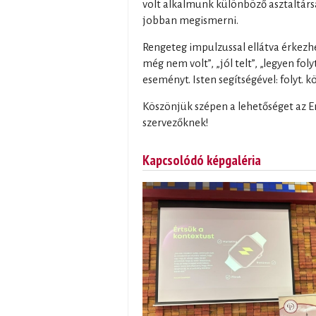
volt alkalmunk különböző asztaltár
jobban megismerni.
Rengeteg impulzussal ellátva érkezh
még nem volt”, „jól telt”, „legyen fol
eseményt. Isten segítségével: folyt. kö
Köszönjük szépen a lehetőséget az 
szervezőknek!
Kapcsolódó képgaléria