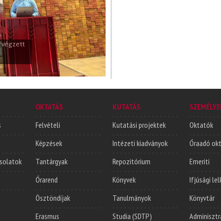
 végzett
OKTATÁS
KUTATÁS
SZEMÉLYE
s
Felvételi
Kutatási projektek
Oktatók
Képzések
Intézeti kiadványok
Óraadó ok
solatok
Tantárgyak
Repozitórium
Emeriti
Órarend
Könyvek
Ifjúsági le
Ösztöndíjak
Tanulmányok
Könyvtár
Erasmus
Studia (SDTP)
Adminisztr