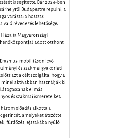
zését is segítette. Bár 2024-ben
sárhelyről Budapestre repülni, a
ga varázsa: a hosszas
ba való révedezés lehetősége.
 Háza (a Magyarországi
ihenőközpontja) adott otthont
 Erasmus-mobilitáson levő
ulmányi és szakmai gyakorlati
tt azt a célt szolgálta, hogy a
 minél aktívabban használják ki
 Látogassanak el más
yos és szakmai ismereteiket.
három előadás alkotta a
gerincét, amelyeket átszőtte
ek, fürdőzés, éjszakába nyúló