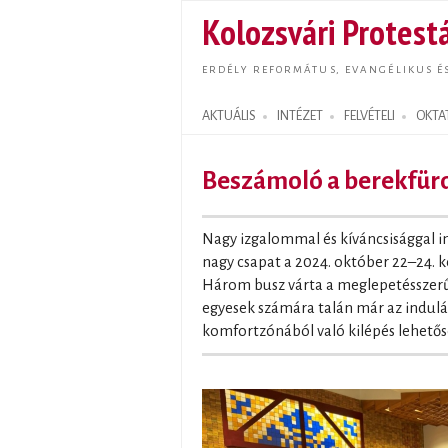
Kolozsvári Protestá
ERDÉLY REFORMÁTUS, EVANGÉLIKUS É
AKTUÁLIS
INTÉZET
FELVÉTELI
OKTA
Search form
Beszámoló a berekfür
Nagy izgalommal és kíváncsisággal in
nagy csapat a 2024. október 22–24. 
Három busz várta a meglepetésszerűe
egyesek számára talán már az indulás
komfortzónából való kilépés lehetős