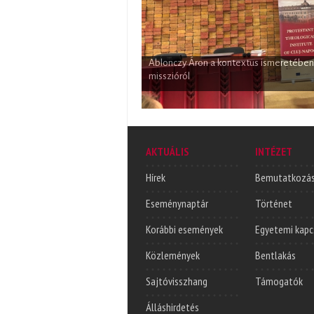
Ablonczy Áron a kontextus ismeretében
Az előadás csoportos feldolgozása (1)
misszióról
AKTUÁLIS
INTÉZET
Hírek
Bemutatkozá
Eseménynaptár
Történet
Korábbi események
Egyetemi kapc
Közlemények
Bentlakás
Sajtóvisszhang
Támogatók
Álláshirdetés