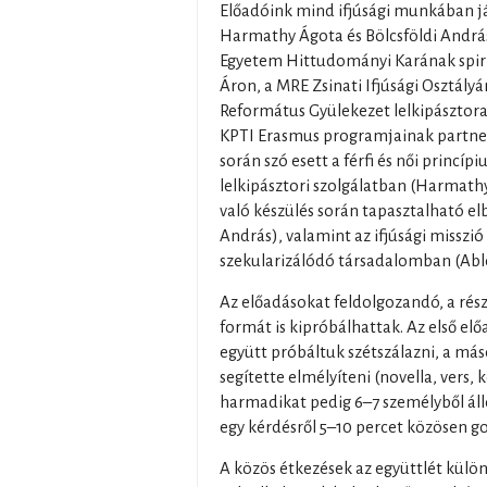
Előadóink mind ifjúsági munkában jár
Harmathy Ágota és Bölcsföldi András
Egyetem Hittudományi Karának spiri
Áron, a MRE Zsinati Ifjúsági Osztályá
Református Gyülekezet lelkipásztor
KPTI Erasmus programjainak partner
során szó esett a férfi és női princí
lelkipásztori szolgálatban (Harmathy 
való készülés során tapasztalható el
András), valamint az ifjúsági misszió
szekularizálódó társadalomban (Abl
Az előadásokat feldolgozandó, a ré
formát is kipróbálhattak. Az első e
együtt próbáltuk szétszálazni, a má
segítette elmélyíteni (novella, vers, k
harmadikat pedig 6–7 személyből áll
egy kérdésről 5–10 percet közösen 
A közös étkezések az együttlét külön