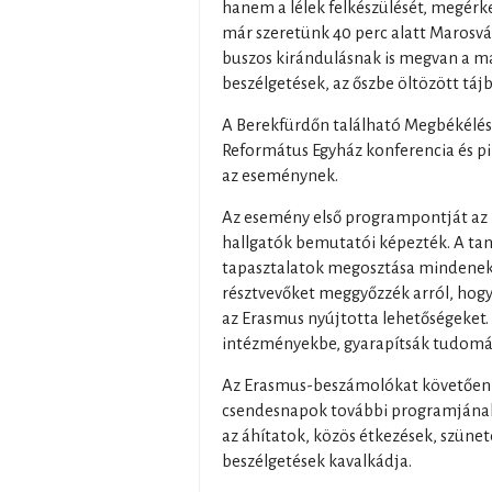
hanem a lélek felkészülését, megérke
már szeretünk 40 perc alatt Marosvá
buszos kirándulásnak is megvan a ma
beszélgetések, az őszbe öltözött táj
A Berekfürdőn található Megbékélés
Református Egyház konferencia és p
az eseménynek.
Az esemény első programpontját az
hallgatók bemutatói képezték. A tan
tapasztalatok megosztása mindenekelő
résztvevőket meggyőzzék arról, hogy
az Erasmus nyújtotta lehetőségeket.
intézményekbe, gyarapítsák tudomán
Az Erasmus-beszámolókat követően 
csendesnapok további programjának 
az áhítatok, közös étkezések, szünet
beszélgetések kavalkádja.