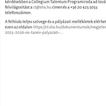
kérdésekben a Collegium Talentum Programiroda ad tová
felvilágosítást a
ct@sha.hu
címen és a +36 20 425 5053
telefonszámon.
A felhívás teljes szövege és a pályázati mellékletek elérhe
ezen az oldalon:
https://ct.sha.hu/dokumentumok/megjele
2025-2026-os-tanev-palyazati-...