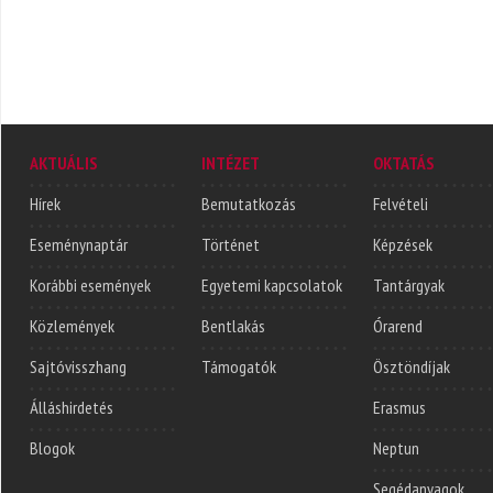
AKTUÁLIS
INTÉZET
OKTATÁS
Hírek
Bemutatkozás
Felvételi
Eseménynaptár
Történet
Képzések
Korábbi események
Egyetemi kapcsolatok
Tantárgyak
Közlemények
Bentlakás
Órarend
Sajtóvisszhang
Támogatók
Ösztöndíjak
Álláshirdetés
Erasmus
Blogok
Neptun
Segédanyagok