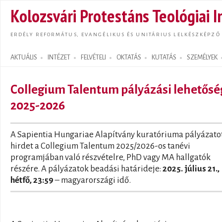
Ugrás
Kolozsvári Protestáns Teológiai I
tarta
ERDÉLY REFORMÁTUS, EVANGÉLIKUS ÉS UNITÁRIUS LELKÉSZKÉPZŐ
AKTUÁLIS
INTÉZET
FELVÉTELI
OKTATÁS
KUTATÁS
SZEMÉLYEK
Search form
Collegium Talentum pályázási lehetőség
2025-2026
A Sapientia Hungariae Alapítvány kuratóriuma pályázato
hirdet a Collegium Talentum 2025/2026-os tanévi
programjában való részvételre, PhD vagy MA hallgatók
részére. A pályázatok beadási határideje:
2025. július 21.,
hétfő, 23:59
– magyarországi idő.