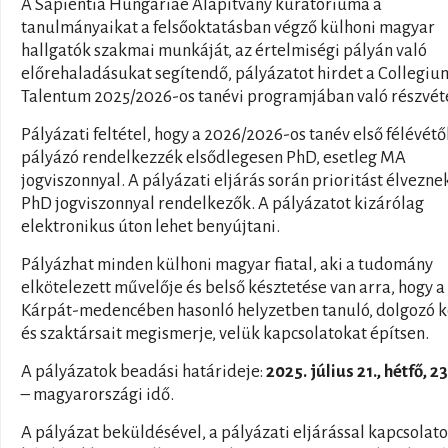
A Sapientia Hungariae Alapítvány kuratóriuma a
tanulmányaikat a felsőoktatásban végző külhoni magyar
hallgatók szakmai munkáját, az értelmiségi pályán való
előrehaladásukat segítendő, pályázatot hirdet a Collegiu
Talentum 2025/2026-os tanévi programjában való részvéte
Pályázati feltétel, hogy a 2026/2026-os tanév első félévétő
pályázó rendelkezzék elsődlegesen PhD, esetleg MA
jogviszonnyal. A pályázati eljárás során prioritást élvezne
PhD jogviszonnyal rendelkezők. A pályázatot kizárólag
elektronikus úton lehet benyújtani.
Pályázhat minden külhoni magyar fiatal, aki a tudomány
elkötelezett művelője és belső késztetése van arra, hogy a
Kárpát-medencében hasonló helyzetben tanuló, dolgozó k
és szaktársait megismerje, velük kapcsolatokat építsen.
A pályázatok beadási határideje:
2025. július 21., hétfő, 2
– magyarországi idő.
A pályázat beküldésével, a pályázati eljárással kapcsolato