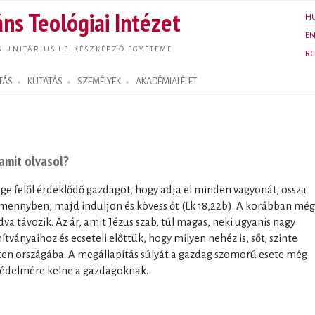
Ugrás a
ns Teológiai Intézet
H
tartalomra
E
S UNITÁRIUS LELKÉSZKÉPZŐ EGYETEME
R
TÁS
KUTATÁS
SZEMÉLYEK
AKADÉMIAI ÉLET
 amit olvasol?
sége felől érdeklődő gazdagot, hogy adja el minden vagyonát, ossza
a mennyben, majd induljon és kövess őt (Lk 18,22b). A korábban még
 távozik. Az ár, amit Jézus szab, túl magas, neki ugyanis nagy
ítványaihoz és ecseteli előttük, hogy milyen nehéz is, sőt, szinte
sten országába. A megállapítás súlyát a gazdag szomorú esete még
 védelmére kelne a gazdagoknak.