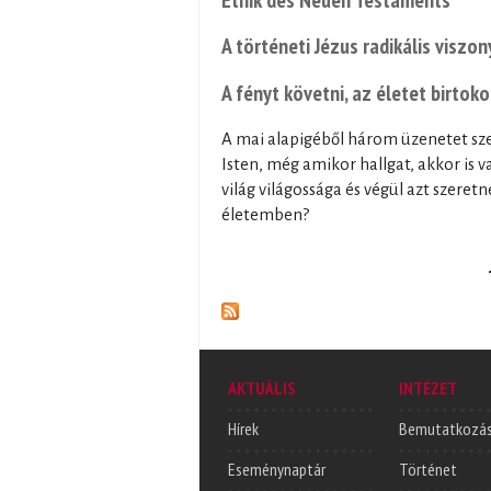
A történeti Jézus radikális viszo
A fényt követni, az életet birtoko
A mai alapigéből három üzenetet sze
Isten, még amikor hallgat, akkor is 
világ világossága és végül azt szere
életemben?
Oldalak
AKTUÁLIS
INTÉZET
Hírek
Bemutatkozá
Eseménynaptár
Történet