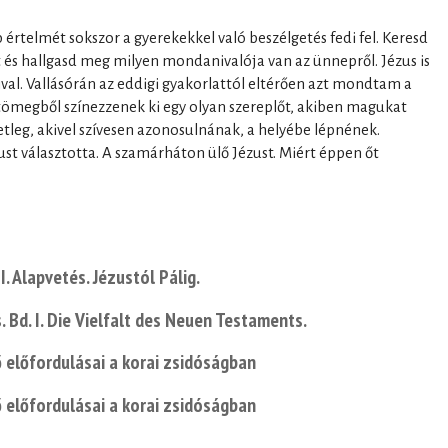
értelmét sokszor a gyerekekkel való beszélgetés fedi fel. Keresd
és hallgasd meg milyen mondanivalója van az ünnepről. Jézus is
val. Vallásórán az eddigi gyakorlattól eltérően azt mondtam a
tömegből színezzenek ki egy olyan szereplőt, akiben magukat
setleg, akivel szívesen azonosulnának, a helyébe lépnének.
 választotta. A szamárháton ülő Jézust. Miért éppen őt
I. Alapvetés. Jézustól Pálig.
Bd. I. Die Vielfalt des Neuen Testaments.
 előfordulásai a korai zsidóságban
 előfordulásai a korai zsidóságban