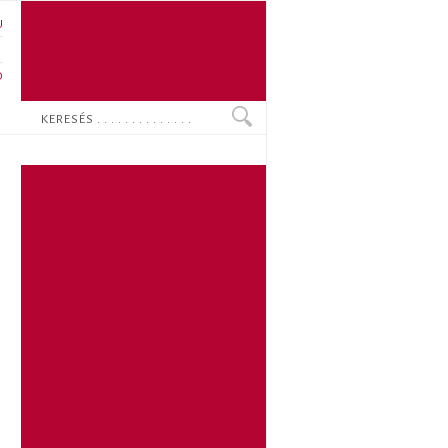
U
N
O
Keresés