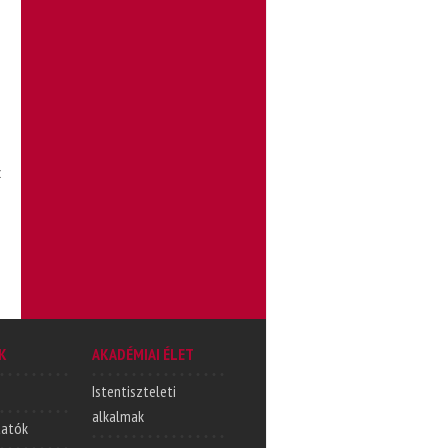
z
K
AKADÉMIAI ÉLET
Istentiszteleti
alkalmak
tatók