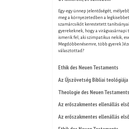
Egy-egy ünnep jelentőségét, mélyebb 
meg a környezetedben a legkisebbet 
szamárcsikót kerestetett tanítványai
gyerekeknek, hogy a virágvasárnapi 
ismerik fel, aki szimpatikus nekik, e
Megdöbbenésemre, több gyerek Jézust
választottad?
Ethik des Neuen Testaments
Az Újszövetség Bibliai teológiája 
Theologie des Neuen Testaments. 
Az erőszakmentes ellenállás első
Az erőszakmentes ellenállás első
Ethik des Neuen Testaments