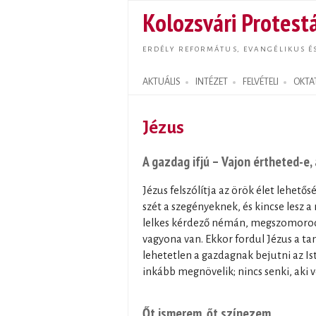
Kolozsvári Protestá
ERDÉLY REFORMÁTUS, EVANGÉLIKUS É
AKTUÁLIS
INTÉZET
FELVÉTELI
OKTA
Search form
Jézus
A gazdag ifjú – Vajon értheted-e,
Jézus felszólítja az örök élet lehető
szét a szegényeknek, és kincse lesz 
lelkes kérdező némán, megszomorodva
vagyona van. Ekkor fordul Jézus a tan
lehetetlen a gazdagnak bejutni az I
inkább megnövelik; nincs senki, aki
Őt ismerem, őt színezem