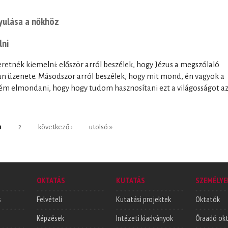
nyulása a nőkhöz
lni
retnék kiemelni: először arról beszélek, hogy Jézus a megszólaló
van üzenete. Másodszor arról beszélek, hogy mit mond, én vagyok a
tném elmondani, hogy hogy tudom hasznosítani ezt a világosságot a
1
2
következő ›
utolsó »
OKTATÁS
KUTATÁS
SZEMÉLYE
s
Felvételi
Kutatási projektek
Oktatók
Képzések
Intézeti kiadványok
Óraadó ok