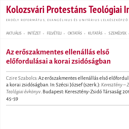
Ugrás
Kolozsvári Protestáns Teológiai I
tarta
ERDÉLY REFORMÁTUS, EVANGÉLIKUS ÉS UNITÁRIUS LELKÉSZKÉPZŐ
AKTUÁLIS
INTÉZET
FELVÉTELI
OKTATÁS
KUTATÁS
SZEMÉLYEK
Search form
Az erőszakmentes ellenállás első
előfordulásai a korai zsidóságban
Czire Szabolcs
: Az erőszakmentes ellenállás első előfordul
a korai zsidóságban. In: Szécsi József (szerk.):
Keresztény – Z
Teológiai évkönyv
. Budapest: Keresztény-Zsidó Társaság 201
45-59