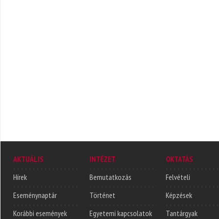
AKTUÁLIS
INTÉZET
OKTATÁS
Hírek
Bemutatkozás
Felvételi
Eseménynaptár
Történet
Képzések
Korábbi események
Egyetemi kapcsolatok
Tantárgyak