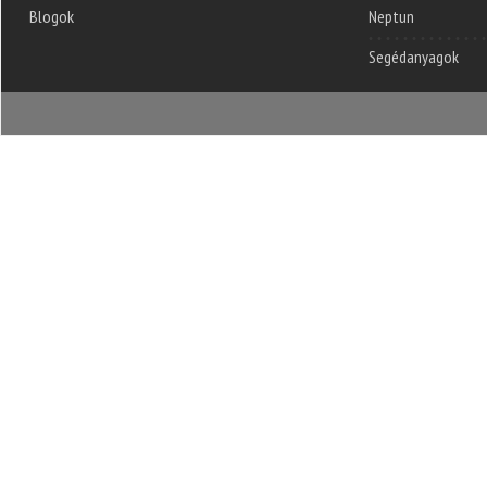
Blogok
Neptun
Segédanyagok