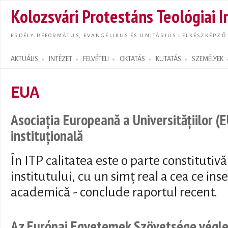
Ugrás
Kolozsvári Protestáns Teológiai I
tarta
ERDÉLY REFORMÁTUS, EVANGÉLIKUS ÉS UNITÁRIUS LELKÉSZKÉPZŐ
AKTUÁLIS
INTÉZET
FELVÉTELI
OKTATÁS
KUTATÁS
SZEMÉLYEK
Search form
EUA
Asociația Europeană a Universitățiilor (E
instituțională
În ITP calitatea este o parte constitutivă 
institutului, cu un simț real a cea ce 
academică - conclude raportul recent.
Az Európai Egyetemek Szövetsége végleg