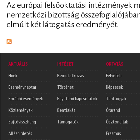
Az európai felsőoktatási intézmények m
nemzetközi bizottság összefoglalójában
elmúlt két látogatás eredményét.
AKTUÁLIS
INTÉZET
OKTATÁS
Hírek
Bemutatkozás
Felvételi
Eseménynaptár
Történet
Képzések
Korábbi események
Egyetemi kapcsolatok
Tantárgyak
Közlemények
Bentlakás
Órarend
Sajtóvisszhang
Támogatók
Ösztöndíjak
Álláshirdetés
Erasmus