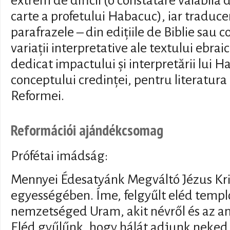
extrem de dificil (o constatare valabilă 
carte a profetului Habacuc), iar traduc
parafrazele – din edițiile de Biblie sau 
variații interpretative ale textului ebrai
dedicat impactului și interpretării lui H
conceptului credinței, pentru literatura
Reformei.
Reformációi ajándékcsomag
Prófétai imádság:
Mennyei Édesatyánk Megváltó Jézus Kris
egyességében. Íme, felgyűlt eléd temp
nemzetséged Uram, akit névről és az an
Eléd gyűlűnk, hogy hálát adjunk neked