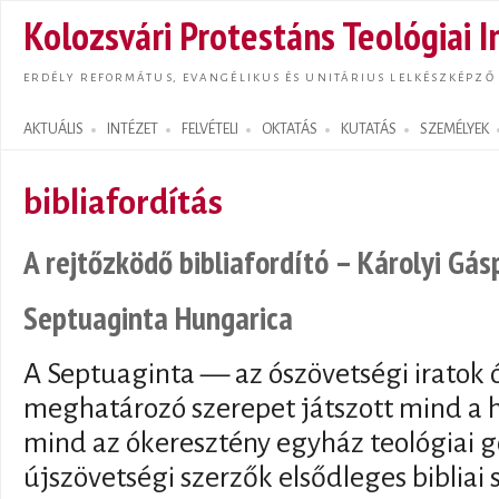
Ugrás
Kolozsvári Protestáns Teológiai I
tarta
ERDÉLY REFORMÁTUS, EVANGÉLIKUS ÉS UNITÁRIUS LELKÉSZKÉPZŐ
AKTUÁLIS
INTÉZET
FELVÉTELI
OKTATÁS
KUTATÁS
SZEMÉLYEK
Search form
bibliafordítás
A rejtőzködő bibliafordító – Károlyi Gás
Septuaginta Hungarica
A Septuaginta — az ószövetségi iratok 
meghatározó szerepet játszott mind a h
mind az ókeresztény egyház teológiai 
újszövetségi szerzők elsődleges bibliai 