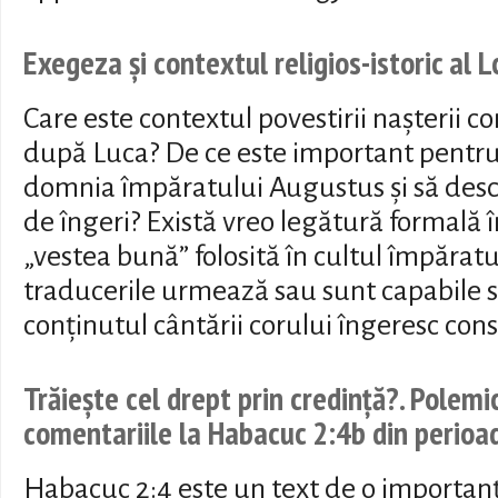
Exegeza și contextul religios-istoric al 
Care este contextul povestirii nașterii 
după Luca? De ce este important pentr
domnia împăratului Augustus și să des
de îngeri? Există vreo legătură formală î
„vestea bună” folosită în cultul împărat
traducerile urmează sau sunt capabile 
conținutul cântării corului îngeresc con
Trăiește cel drept prin credință?. Polemi
comentariile la Habacuc 2:4b din perio
Habacuc 2:4 este un text de o importan