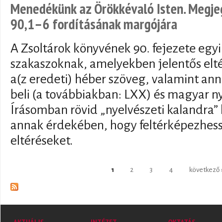
Menedékünk az Örökkévaló Isten. Megje
90,1–6 fordításának margójára
A Zsoltárok könyvének 90. fejezete egyi
szakaszoknak, amelyekben jelentős elt
a(z eredeti) héber szöveg, valamint an
beli (a továbbiakban: LXX) és magyar ny
Írásomban rövid „nyelvészeti kalandra” 
annak érdekében, hogy feltérképezhess
eltéréseket.
Oldalak
1
2
3
4
következő 
AKTUÁLIS
INTÉZET
OKTATÁS