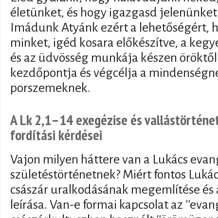
életünket, és hogy igazgasd jelenünket
Imádunk Atyánk ezért a lehetőségért, 
minket, igéd kosara előkészítve, a kegy
és az üdvösség munkája készen öröktől
kezdőpontja és végcélja a mindenségne
porszemeknek.
A Lk 2,1–14 exegézise és vallástörténeti
fordítási kérdései
Vajon milyen háttere van a Lukács evan
születéstörténetnek? Miért fontos Luk
császár uralkodásának megemlítése és 
leírása. Van-e formai kapcsolat az ''evan