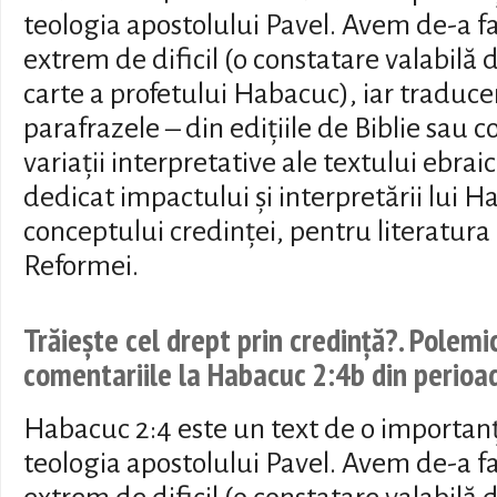
teologia apostolului Pavel. Avem de-a fa
extrem de dificil (o constatare valabilă 
carte a profetului Habacuc), iar traduc
parafrazele – din edițiile de Biblie sau 
variații interpretative ale textului ebrai
dedicat impactului și interpretării lui H
conceptului credinței, pentru literatura
Reformei.
Trăiește cel drept prin credință?. Polemi
comentariile la Habacuc 2:4b din perio
Habacuc 2:4 este un text de o importan
teologia apostolului Pavel. Avem de-a fa