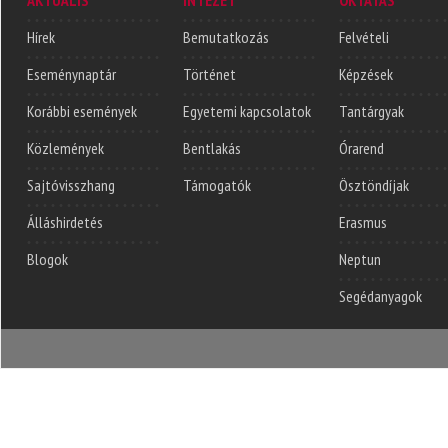
Hírek
Bemutatkozás
Felvételi
Eseménynaptár
Történet
Képzések
Korábbi események
Egyetemi kapcsolatok
Tantárgyak
Közlemények
Bentlakás
Órarend
Sajtóvisszhang
Támogatók
Ösztöndíjak
Álláshirdetés
Erasmus
Blogok
Neptun
Segédanyagok