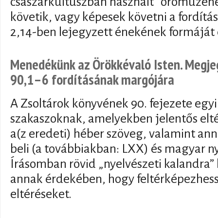
császárkultuszban használt ''örömüzene
követik, vagy képesek követni a fordítá
2,14-ben lejegyzett énekének formáját 
Menedékünk az Örökkévaló Isten. Megje
90,1–6 fordításának margójára
A Zsoltárok könyvének 90. fejezete egyi
szakaszoknak, amelyekben jelentős elt
a(z eredeti) héber szöveg, valamint an
beli (a továbbiakban: LXX) és magyar ny
Írásomban rövid „nyelvészeti kalandra” 
annak érdekében, hogy feltérképezhess
eltéréseket.