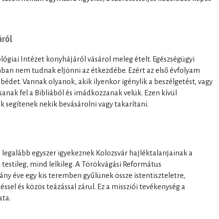
áról
ógiai Intézet konyhájáról vásárol meleg ételt. Egészségügyi
nban nem tudnak eljönni az étkezdébe. Ezért az első évfolyam
bédet. Vannak olyanok, akik ilyenkor igénylik a beszélgetést, vagy
anak fel a Bibliából és imádkozzanak velük. Ezen kívül
k segítenek nekik bevásárolni vagy takarítani.
e legalább egyszer igyekeznek Kolozsvár hajléktalanjainak a
 testileg, mind lelkileg. A Törökvágási Református
 éve egy kis teremben gyűlünek össze istentiszteletre,
ssel és közös teázással zárul. Ez a missziói tevékenység a
ata.