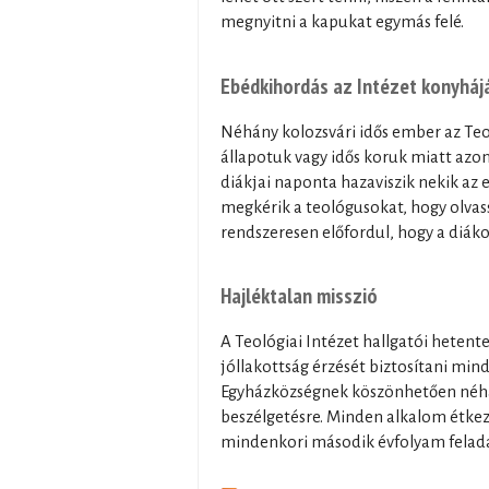
megnyitni a kapukat egymás felé.
Ebédkihordás az Intézet konyháj
Néhány kolozsvári idős ember az Teol
állapotuk vagy idős koruk miatt azo
diákjai naponta hazaviszik nekik az e
megkérik a teológusokat, hogy olvass
rendszeresen előfordul, hogy a diáko
Hajléktalan misszió
A Teológiai Intézet hallgatói hetent
jóllakottság érzését biztosítani mind
Egyházközségnek köszönhetően néhány
beszélgetésre. Minden alkalom étkezé
mindenkori második évfolyam felad