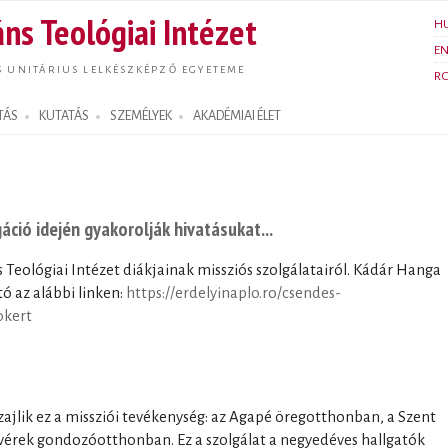
Ugrás a
ns Teológiai Intézet
H
tartalomra
E
S UNITÁRIUS LELKÉSZKÉPZŐ EGYETEME
R
TÁS
KUTATÁS
SZEMÉLYEK
AKADÉMIAI ÉLET
ció idején gyakorolják hivatásukat...
s Teológiai Intézet diákjainak missziós szolgálatairól. Kádár Hanga
ó az alábbi linken:
https://erdelyinaplo.ro/csendes-
okert
jlik ez a missziói tevékenység: az Agapé öregotthonban, a Szent
vérek gondozóotthonban. Ez a szolgálat a negyedéves hallgatók