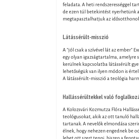
feladata. A heti rendszerességgel tart
de ezen túl betekintést nyerhetünk 
megtapasztalhatjuk az idősotthonok l
Látássérült-misszió
A "jól csak a szívével lát az ember"
egy olyan igazságtartalma, amelyre 
kerülnek kapcsolatba látássérült gye
lehetőségük van ilyen módon is értelm
A látássérült-misszió a teológia har
Hallássérültekkel való foglalkoz
A Kolozsvári Kozmutza Flóra Hallássé
teológusokat, akik az ott tanuló ha
tartanak. A nevelők elmondása szerin
élnek, hogy nehezen engednek be oda
lehet ott szert tenni, hiszen a fennt