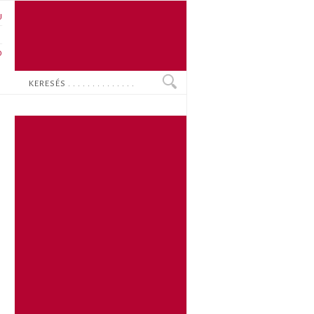
U
N
O
Keresés