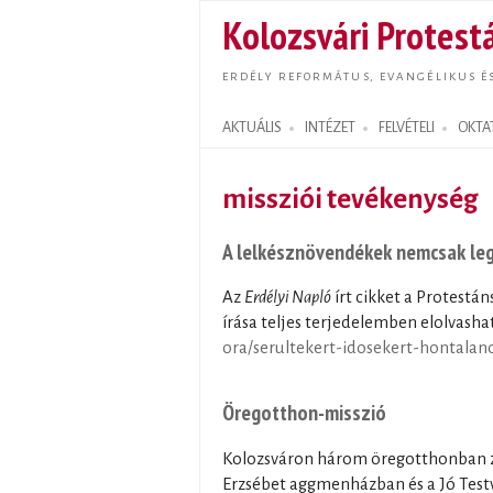
Kolozsvári Protestá
ERDÉLY REFORMÁTUS, EVANGÉLIKUS É
AKTUÁLIS
INTÉZET
FELVÉTELI
OKTA
Search form
missziói tevékenység
A lelkésznövendékek nemcsak legá
Az
Erdélyi Napló
írt cikket a Protestán
írása teljes terjedelemben elolvashat
ora/serultekert-idosekert-hontalan
Öregotthon-misszió
Kolozsváron három öregotthonban za
Erzsébet aggmenházban és a Jó Test