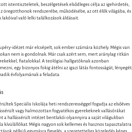
ott istentiszteletek, beszélgetések elsődleges célja az igehirdetés,
az öregotthonok rendszerébe, működésébe, az ott élők világába, és
akóival való lelki találkozások áldásait.
 Exupéry-idézet már elcsépelt, sok ember számára közhely. Mégis van
sokan nem is gondolnak. Már csak azért sem, mert aránylag ritkán
rekekkel, fiatalokkal. A teológiai hallgatóknak azonban
ezni, egy bizonyos fokig átélni az igazi látás fontosságát, lényegét
madik évfolyamának a feladata.
ás
rültek Speciális Iskolája heti rendszerességgel fogadja az elsőéves
llássérült vagy halmozottan fogyatékos gyerekeknek vallásórákat
t a hallássérült intézet bentlakói olyannyira a saját világukban
 kívülállókat. Mégis nagyon sok kellemes és hasznos tapasztalatra
artások nélküli egymásra figyelés, a szeretetteljes közeledés képes