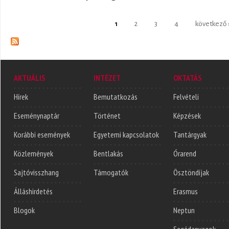
Oldalak
1
2
3
4
következő 
AKTUÁLIS
INTÉZET
OKTATÁS
Hírek
Bemutatkozás
Felvételi
Eseménynaptár
Történet
Képzések
Korábbi események
Egyetemi kapcsolatok
Tantárgyak
Közlemények
Bentlakás
Órarend
Sajtóvisszhang
Támogatók
Ösztöndíjak
Álláshirdetés
Erasmus
Blogok
Neptun
Segédanyagok