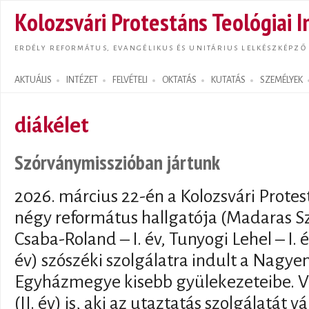
Ugrás
Kolozsvári Protestáns Teológiai I
tarta
ERDÉLY REFORMÁTUS, EVANGÉLIKUS ÉS UNITÁRIUS LELKÉSZKÉPZŐ
AKTUÁLIS
INTÉZET
FELVÉTELI
OKTATÁS
KUTATÁS
SZEMÉLYEK
Search form
diákélet
Szórványmisszióban jártunk
2026. március 22-én a Kolozsvári Protes
négy református hallgatója (Madaras Szil
Csaba-Roland – I. év, Tunyogi Lehel – I. év
év) szószéki szolgálatra indult a Nagy
Egyházmegye kisebb gyülekezeteibe. Ve
(II. év) is, aki az utaztatás szolgálatát vá