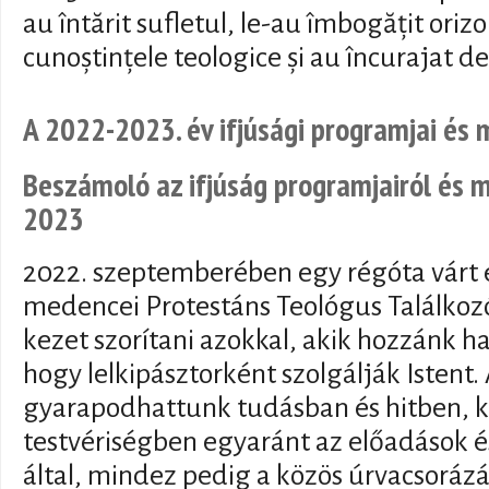
au întărit sufletul, le-au îmbogățit orizo
cunoștințele teologice și au încurajat d
A 2022-2023. év ifjúsági programjai és 
Beszámoló az ifjúság programjairól és m
2023
2022. szeptemberében egy régóta várt 
medencei Protestáns Teológus Találkozóv
kezet szorítani azokkal, akik hozzánk h
hogy lelkipásztorként szolgálják Istent.
gyarapodhattunk tudásban és hitben, 
testvériségben egyaránt az előadások 
által, mindez pedig a közös úrvacsorázás