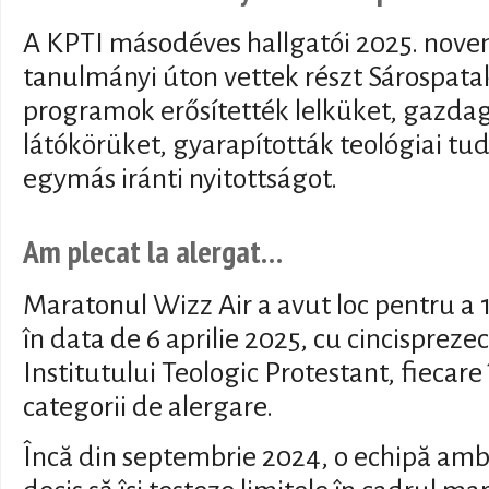
A KPTI másodéves hallgatói 2025. nove
tanulmányi úton vettek részt Sárospata
programok erősítették lelküket, gazdagí
látókörüket, gyarapították teológiai tu
egymás iránti nyitottságot.
Am plecat la alergat…
Maratonul Wizz Air a avut loc pentru a 
în data de 6 aprilie 2025, cu cincispreze
Institutului Teologic Protestant, fiecare 
categorii de alergare.
Încă din septembrie 2024, o echipă ambi