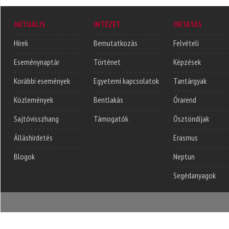
AKTUÁLIS
INTÉZET
OKTATÁS
Hírek
Bemutatkozás
Felvételi
Eseménynaptár
Történet
Képzések
Korábbi események
Egyetemi kapcsolatok
Tantárgyak
Közlemények
Bentlakás
Órarend
Sajtóvisszhang
Támogatók
Ösztöndíjak
Álláshirdetés
Erasmus
Blogok
Neptun
Segédanyagok