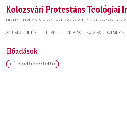
Ugrás
Kolozsvári Protestáns Teológiai I
tarta
ERDÉLY REFORMÁTUS, EVANGÉLIKUS ÉS UNITÁRIUS LELKÉSZKÉPZŐ
AKTUÁLIS
INTÉZET
FELVÉTELI
OKTATÁS
KUTATÁS
SZEMÉLYEK
Search form
Előadások
+ Új előadás hozzáadása