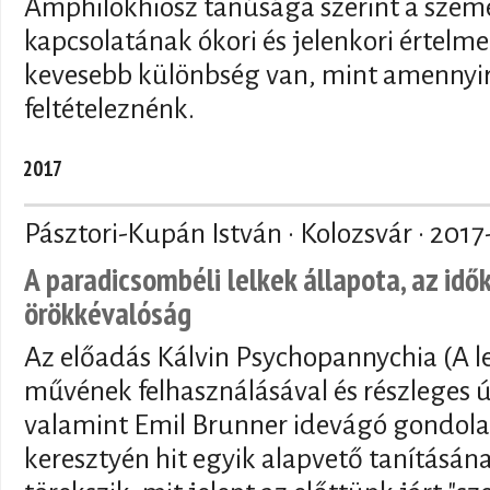
Amphilokhiosz tanúsága szerint a személ
kapcsolatának ókori és jelenkori értelme
kevesebb különbség van, mint amennyire
feltételeznénk.
2017
Pásztori-Kupán István · Kolozsvár ·
2017
A paradicsombéli lelkek állapota, az idő
örökkévalóság
Az előadás Kálvin Psychopannychia (A le
művének felhasználásával és részleges 
valamint Emil Brunner idevágó gondola
keresztyén hit egyik alapvető tanításán