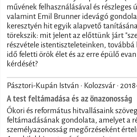
művének felhasználásával és részleges 
valamint Emil Brunner idevágó gondola
keresztyén hit egyik alapvető tanításán
törekszik: mit jelent az előttünk járt "s
részvétele istentiszteleteinken, tovább
idő feletti örök élet és az erre épülő ev
kérdését?
Pásztori-Kupán István · Kolozsvár ·
2018
A test feltámadása és az önazonosság
Ókori és református hitvallásaink szöve
feltámadásának gondolata, amelyet a ré
személyazonosság megőrzéseként értel