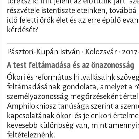
törekszik: mit jelent az előttünk járt "s
részvétele istentiszteleteinken, tovább
idő feletti örök élet és az erre épülő ev
kérdését?
Pásztori-Kupán István · Kolozsvár ·
2017
A test feltámadása és az önazonosság
Ókori és református hitvallásaink szöve
feltámadásának gondolata, amelyet a ré
személyazonosság megőrzéseként értel
Amphilokhiosz tanúsága szerint a személ
kapcsolatának ókori és jelenkori értelme
kevesebb különbség van, mint amennyire
feltételeznénk.