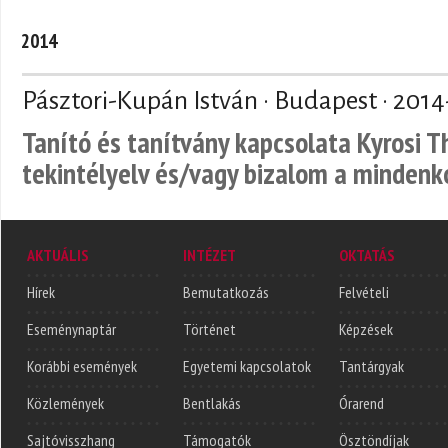
2014
Pásztori-Kupán István · Budapest ·
2014
Tanító és tanítvány kapcsolata Kyrosi 
tekintélyelv és/vagy bizalom a mindenk
AKTUÁLIS
INTÉZET
OKTATÁS
Hírek
Bemutatkozás
Felvételi
Eseménynaptár
Történet
Képzések
Korábbi események
Egyetemi kapcsolatok
Tantárgyak
Közlemények
Bentlakás
Órarend
Sajtóvisszhang
Támogatók
Ösztöndíjak