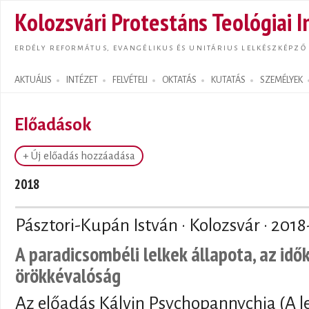
Ugrás
Kolozsvári Protestáns Teológiai I
tarta
ERDÉLY REFORMÁTUS, EVANGÉLIKUS ÉS UNITÁRIUS LELKÉSZKÉPZŐ
AKTUÁLIS
INTÉZET
FELVÉTELI
OKTATÁS
KUTATÁS
SZEMÉLYEK
Search form
Előadások
+ Új előadás hozzáadása
2018
Pásztori-Kupán István · Kolozsvár ·
2018
A paradicsombéli lelkek állapota, az idő
örökkévalóság
Az előadás Kálvin Psychopannychia (A le