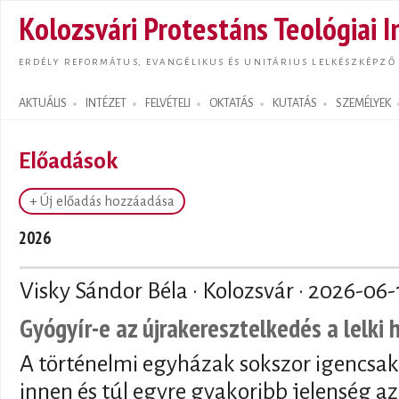
Ugrás
Kolozsvári Protestáns Teológiai I
tarta
ERDÉLY REFORMÁTUS, EVANGÉLIKUS ÉS UNITÁRIUS LELKÉSZKÉPZŐ
AKTUÁLIS
INTÉZET
FELVÉTELI
OKTATÁS
KUTATÁS
SZEMÉLYEK
Search form
Előadások
+ Új előadás hozzáadása
2026
Visky Sándor Béla · Kolozsvár ·
2026-06-
Gyógyír-e az újrakeresztelkedés a lelki
A történelmi egyházak sokszor igencsak
innen és túl egyre gyakoribb jelenség az