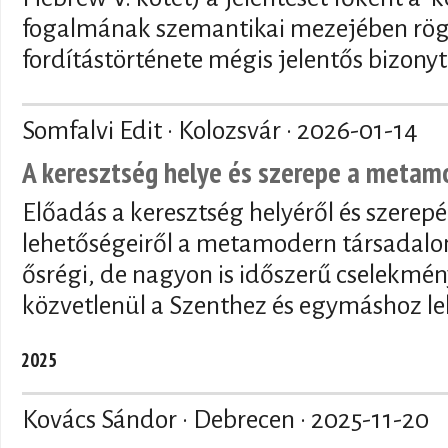
fogalmának szemantikai mezejében rögzí
fordítástörténete mégis jelentős bizony
Somfalvi Edit · Kolozsvár ·
2026-01-14
A keresztség helye és szerepe a meta
Előadás a keresztség helyéről és szerepé
lehetőségeiről a metamodern társadalo
ősrégi, de nagyon is időszerű cselekmén
közvetlenül a Szenthez és egymáshoz le
2025
Kovács Sándor · Debrecen ·
2025-11-20