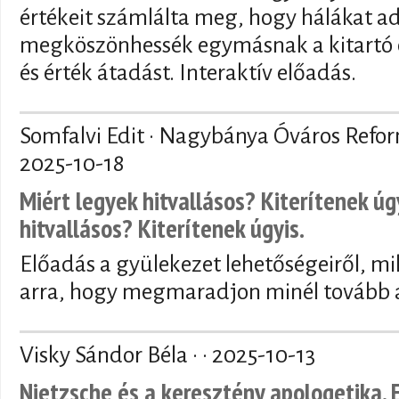
értékeit számlálta meg, hogy hálákat a
megköszönhessék egymásnak a kitartó 
és érték átadást. Interaktív előadás.
Somfalvi Edit · Nagybánya Óváros Refo
2025-10-18
Miért legyek hitvallásos? Kiterítenek úg
hitvallásos? Kiterítenek úgyis.
Előadás a gyülekezet lehetőségeiről, mi
arra, hogy megmaradjon minél tovább a
Visky Sándor Béla · ·
2025-10-13
Nietzsche és a keresztény apologetika. 