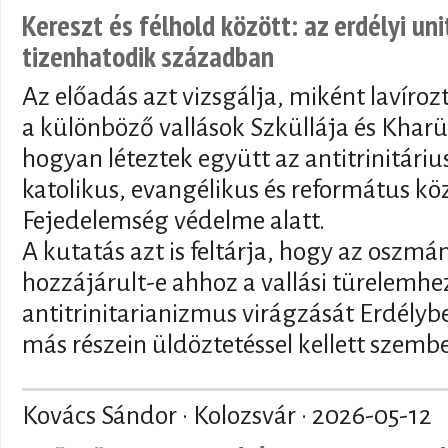
Kereszt és félhold között: az erdélyi un
tizenhatodik században
Az előadás azt vizsgálja, miként lavíroz
a különböző vallások Szküllája és Kharü
hogyan léteztek együtt az antitrinitár
katolikus, evangélikus és református kö
Fejedelemség védelme alatt.
A kutatás azt is feltárja, hogy az oszmán
hozzájárult-e ahhoz a vallási türelemhez
antitrinitarianizmus virágzását Erdély
más részein üldöztetéssel kellett szemb
Kovács Sándor · Kolozsvár ·
2026-05-12