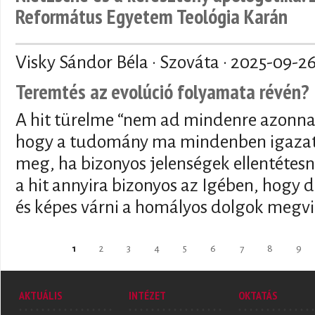
Református Egyetem Teológia Karán
Visky Sándor Béla · Szováta ·
2025-09-2
Teremtés az evolúció folyamata révén?
A hit türelme “nem ad mindenre azonnal
hogy a tudomány ma mindenben igazat 
meg, ha bizonyos jelenségek ellentétesn
a hit annyira bizonyos az Igében, hogy de
és képes várni a homályos dolgok megvi
Oldalak
1
2
3
4
5
6
7
8
9
AKTUÁLIS
INTÉZET
OKTATÁS