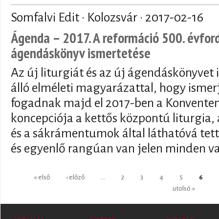
Somfalvi Edit · Kolozsvár ·
2017-02-16
Ágenda – 2017. A reformáció 500. évford
ágendáskönyv ismertetése
Az új liturgiát és az új ágendáskönyvet
álló elméleti magyarázattal, hogy ismer
fogadnak majd el 2017-ben a Konventen.
koncepciója a kettős központú liturgia,
és a sákrámentumok által láthatóvá tet
és egyenlő rangúan van jelen minden vas
Oldalak
« első
‹ előző
…
2
3
4
5
6
utolsó »