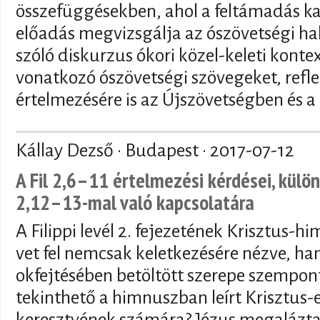
összefüggésekben, ahol a feltámadás ka
előadás megvizsgálja az ószövetségi hal
szóló diskurzus ókori közel-keleti kontex
vonatkozó ószövetségi szövegeket, refl
értelmezésére is az Újszövetségben és a
Kállay Dezső · Budapest ·
2017-07-12
A Fil 2,6–11 értelmezési kérdései, különö
2,12–13-mal való kapcsolatára
A Filippi levél 2. fejezetének Krisztus-
vet fel nemcsak keletkezésére nézve, han
okfejtésében betöltött szerepe szempon
tekinthető a himnuszban leírt Krisztus
keresztyének számára? Jézus megalázt