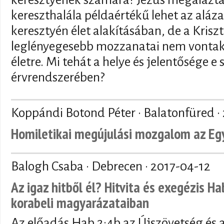
kereszthalála példaértékű lehet az aláz
keresztyén élet alakításában, de a Kris
leglényegesebb mozzanatai nem vontak
életre. Mi tehát a helye és jelentősége e
érvrendszerében?
Koppándi Botond Péter · Balatonfüred ·
Homiletikai megújulási mozgalom az Eg
Balogh Csaba · Debrecen ·
2017-04-12
Az igaz hitből él? Hitvita és exegézis H
korabeli magyarázataiban
Az előadás Hab 2:4b az Újszövetség és a