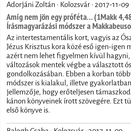
Adorjáni Zoltán · Kolozsvár ·
2017-11-09
Amíg nem jön egy próféta… (1Makk 4,48)
Írásmagyarázási módszer a Makkabeuso
Az intertestamentális kort, vagyis az Ósz
Jézus Krisztus kora közé eső igen-igen
azért nem lehet figyelmen kívül hagyni, 
változások mentek végbe a választott ó
gondolkozásában. Ebben a korban többf
módszer is kialakul, illetve gyakorlatba
jellemzője, hogy erőteljesen támaszkod
kánon könyveinek írott szövegére. Ezt 
első könyve is.
Balogh Csaba · Kolozsvár ·
2017-11-09