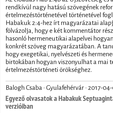
rendkívül nagy hatású szövegének refo
értelmezéstörténetével történetével fogl
Habakuk 2:4-hez írt magyarázatai alapj
fölvázolja, hogy e két kommentátor rész
hasonló hermeneutikai alapelvei hogyan
konkrét szöveg magyarázatában. A tanul
hogy exegetikai, nyelvészeti és hermene
birtokában hogyan viszonyulhat a mai 
értelmezéstörténeti örökséghez.
Balogh Csaba · Gyulafehérvár ·
2017-04-
Egyező olvasatok a Habakuk Septuagint
verzióiban