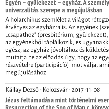
Egyén – gyülekezet – egyház. A személye
univerzalitás szerepe a megújulásban
A holarchikus szemlélet a világot rétegze
érvényes az egyházra is. Az egyének (s
„csapathoz” (presbitérium, gyülekezet)
az egyénekből táplálkozik, és ugyanak
egész, az egyház jóvoltához és küldetés
mutatja be az előadás úgy, hogy az egyé
részvételre (participácíó) motiválja, am
megújulásához.
Kállay Dezső · Kolozsvár ·
2017-11-08
Jézus feltámadása mint történelmi esem
Resurrection of the Son of Man c. könyv