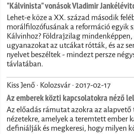
"Kálvinista" vonások Vladimir Jankélévi
Lehet-e köze a XX. század második felé
morálfilozófusának a reformáció egyik s
Kálvinhoz? Földrajzilag mindenképpen, 
ugyanazokat az utcákat rótták, és az s
nyelvet beszéltek - mindezt persze nég
távlatában.
Kiss Jenő · Kolozsvár ·
2017-02-17
Az emberek közti kapcsolatokra néző le
Az előadás rámutat azokra az alapvető te
nézetekre, amelyek a teremtett ember k
definiálják és megkeresi, hogy milyen