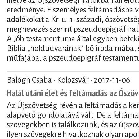
illetve az Újszövetségi iratokban áll el
eredménye. E személyes feltámadásba ve
adalékokat a Kr. u. 1. századi, ószövetsé
megnevezés szerint pszeudoepigráf irat
A Jób testamentuma által egyben betekin
Biblia „holdudvarának” bő irodalmába, 
műfajába, a pszeudoepigráf testamen
Balogh Csaba · Kolozsvár ·
2017-11-06
Halál utáni élet és feltámadás az Ószö
Az Újszövetség révén a feltámadás a ker
alapvető gondolatává vált. De a feltám
szövegekben is találkozunk, és az újszö
ilyen szövegekre hivatkoznak olyan apo