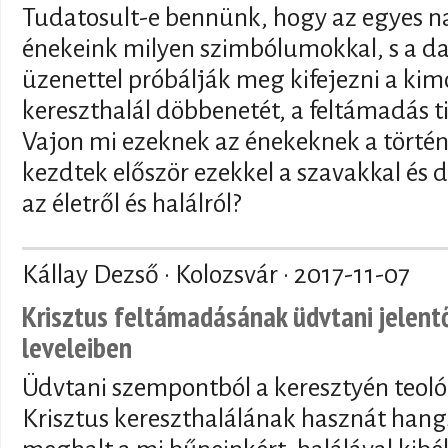
Tudatosult-e bennünk, hogy az egyes na
énekeink milyen szimbólumokkal, s a dal
üzenettel próbálják meg kifejezni a kim
kereszthalál döbbenetét, a feltámadás ti
Vajon mi ezeknek az énekeknek a történ
kezdtek először ezekkel a szavakkal és 
az életről és halálról?
Kállay Dezső · Kolozsvár ·
2017-11-07
Krisztus feltámadásának üdvtani jelent
leveleiben
Üdvtani szempontból a keresztyén teol
Krisztus kereszthalálának hasznát hang