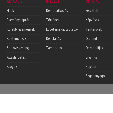
AKTUÁLIS
INTÉZET
OKTATÁS
Hírek
Bemutatkozás
Felvételi
Eseménynaptár
Történet
Képzések
Korábbi események
Egyetemi kapcsolatok
Tantárgyak
Közlemények
Bentlakás
Órarend
Sajtóvisszhang
Támogatók
Ösztöndíjak
Álláshirdetés
Erasmus
Blogok
Neptun
Segédanyagok