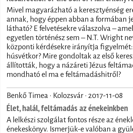
Mivel magyarázható a keresztyénség ere
annak, hogy éppen abban a formában j
látható? E felvetésekre válaszolva – am
egyetlen történész sem – N.T. Wright n
központi kérdésekre irányítja figyelmét:
húsvétkor? Mire gondoltak az első kere
állították, hogy a názáreti Jézus feltáma
mondható el ma e feltámadáshitről?
Benkő Timea · Kolozsvár ·
2017-11-08
Élet, halál, feltámadás az énekeinkben
A lelkészi szolgálat fontos része az énekl
énekeskönyv. Ismerjük-e valóban a gyül