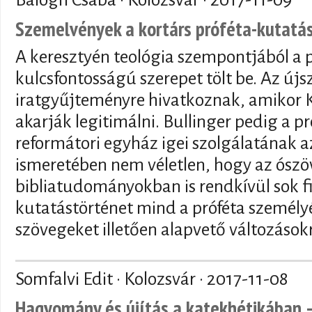
Szemelvények a kortárs próféta-kutatá
A keresztyén teológia szempontjából a p
kulcsfontosságú szerepet tölt be. Az újs
iratgyűjteményre hivatkoznak, amikor K
akarják legitimálni. Bullinger pedig a pr
reformátori egyház igei szolgálatának a
ismeretében nem véletlen, hogy az ószö
bibliatudományokban is rendkívül sok f
kutatástörténet mind a próféta személyé
szövegeket illetően alapvető változások
Somfalvi Edit · Kolozsvár ·
2017-11-08
Hagyomány és újítás a katekhétikában –