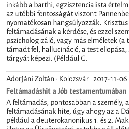
inkább a barthi, egzisztencialista értelm
az utóbbi fontosságát viszont Pannenbe
nyomatékosan hangsúlyozzák. Krisztus v
feltámadásának a kérdése, és ezzel sz
pszichologizáló, vagy más elméletek (a
támadt fel, hallucináció, a test ellopása, 
tárgyát képezi. (Például G.
Adorjáni Zoltán · Kolozsvár ·
2017-11-06
Feltámadáshit a Jób testamentumában
A feltámadás, pontosabban a személy, 
feltámadásának hite, úgy ahogy az a D
például a deuterokanonikus 1. és 2. M