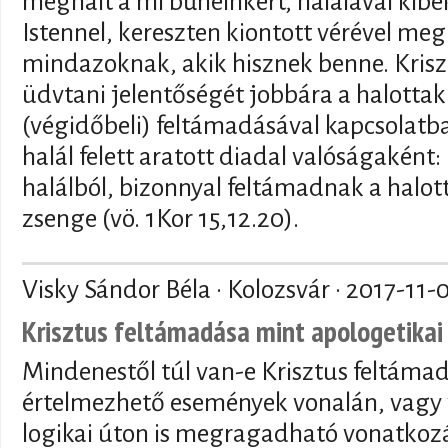
meghalt a mi bűneinkért, halálával kib
Istennel, kereszten kiontott vérével meg
mindazoknak, akik hisznek benne. Kris
üdvtani jelentőségét jobbára a halottak
(végidőbeli) feltámadásával kapcsolat
halál felett aratott diadal valóságaként:
halálból, bizonnyal feltámadnak a halott
zsenge (vö. 1Kor 15,12.20).
Visky Sándor Béla · Kolozsvár ·
2017-11-
Krisztus feltámadása mint apologetikai
Mindenestől túl van-e Krisztus feltáma
értelmezhető események vonalán, vagy 
logikai úton is megragadható vonatkoz