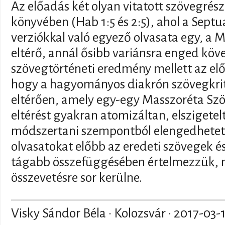
Az előadás két olyan vitatott szövegré
könyvében (Hab 1:5 és 2:5), ahol a Sept
verziókkal való egyező olvasata egy, a 
eltérő, annál ősibb variánsra enged köv
szövegtörténeti eredmény mellett az előa
hogy a hagyományos diakrón szövegkriti
eltérően, amely egy-egy Masszoréta Szö
eltérést gyakran atomizáltan, elszigetel
módszertani szempontból elengedhetetl
olvasatokat előbb az eredeti szövegek é
tágabb összefüggésében értelmezzük, m
összevetésre sor kerülne.
Visky Sándor Béla · Kolozsvár ·
2017-03-