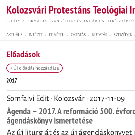
Ugrás
Kolozsvári Protestáns Teológiai I
tarta
ERDÉLY REFORMÁTUS, EVANGÉLIKUS ÉS UNITÁRIUS LELKÉSZKÉPZŐ
AKTUÁLIS
INTÉZET
FELVÉTELI
OKTATÁS
KUTATÁS
SZEMÉLYEK
Search form
Előadások
+ Új előadás hozzáadása
2017
Somfalvi Edit · Kolozsvár ·
2017-11-09
Ágenda – 2017. A reformáció 500. évford
ágendáskönyv ismertetése
Az új liturgiát és az új ágendáskönyvet