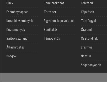
Hírek
Bemutatkozás
Felvételi
Eseménynaptár
Történet
Képzések
Korábbi események
Egyetemi kapcsolatok
Tantárgyak
Közlemények
Bentlakás
Órarend
Sajtóvisszhang
Támogatók
Ösztöndíjak
Álláshirdetés
Erasmus
Blogok
Neptun
Segédanyagok