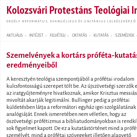
Ugrás
Kolozsvári Protestáns Teológiai I
tarta
ERDÉLY REFORMÁTUS, EVANGÉLIKUS ÉS UNITÁRIUS LELKÉSZKÉPZŐ
AKTUÁLIS
INTÉZET
FELVÉTELI
OKTATÁS
KUTATÁS
SZEMÉLYEK
Search form
Szemelvények a kortárs próféta-kutatá
eredményeiből
A keresztyén teológia szempontjából a prófétai irodalom
kulcsfontosságú szerepet tölt be. Az újszövetségi szerzők 
az iratgyűjteményre hivatkoznak, amikor Krisztus messiás
mivoltát akarják legitimálni. Bullinger pedig a prófétai
küldetésben látja a reformátori egyház igei szolgálatának
analógiáját. Ennek ismeretében nem véletlen, hogy az
ószövetségi prófétizmus a bibliatudományokban is rendkí
sok figyelmet kapott. De ez a kutatástörténet mind a prófé
személyét, mind a prófétai szövegeket illetően alapvető