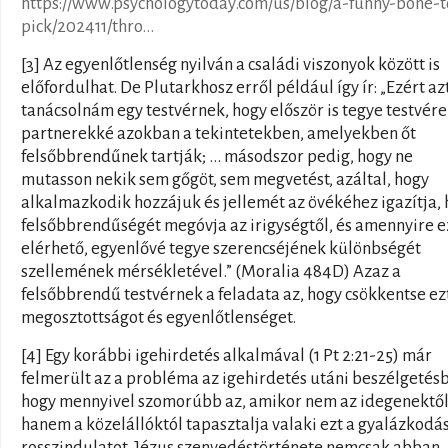
https://www.psychologytoday.com/us/blog/a-funny-bone-t
pick/202411/thro...
[3] Az egyenlőtlenség nyilván a családi viszonyok között is
előfordulhat. De Plutarkhosz erről például így ír: „Ezért az
tanácsolnám egy testvérnek, hogy először is tegye testvére
partnerekké azokban a tekintetekben, amelyekben őt
felsőbbrendűnek tartják; ... másodszor pedig, hogy ne
mutasson nekik sem gőgöt, sem megvetést, azáltal, hogy
alkalmazkodik hozzájuk és jellemét az övékéhez igazítja,
felsőbbrendűségét megóvja az irigységtől, és amennyire e
elérhető, egyenlővé tegye szerencséjének különbségét
szellemének mérsékletével.” (Moralia 484D) Azaz a
felsőbbrendű testvérnek a feladata az, hogy csökkentse ez
megosztottságot és egyenlőtlenséget.
[4] Egy korábbi igehirdetés alkalmával (1 Pt 2:21-25) már
felmerült az a probléma az igehirdetés utáni beszélgetés
hogy mennyivel szomorúbb az, amikor nem az idegenektől
hanem a közelállóktól tapasztalja valaki ezt a gyalázkodás
rosszindulatot. Jézus szenvedéstörténete nemcsak abban