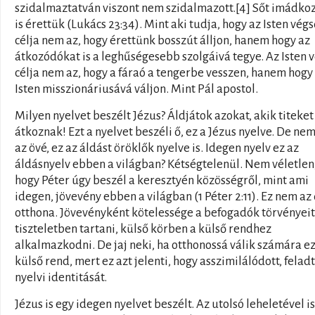
szidalmaztatván viszont nem szidalmazott.[4] Sőt imádko
is érettük (Lukács 23:34). Mint aki tudja, hogy az Isten végs
célja nem az, hogy érettünk bosszút álljon, hanem hogy az
átkozódókat is a leghűségesebb szolgáivá tegye. Az Isten 
célja nem az, hogy a fáraó a tengerbe vesszen, hanem hogy
Isten misszionáriusává váljon. Mint Pál apostol.
Milyen nyelvet beszélt Jézus? Áldjátok azokat, akik titeket
átkoznak! Ezt a nyelvet beszéli ő, ez a Jézus nyelve. De ne
az övé, ez az áldást öröklők nyelve is. Idegen nyelv ez az
áldásnyelv ebben a világban? Kétségtelenül. Nem véletlen
hogy Péter úgy beszél a keresztyén közösségről, mint ami
idegen, jövevény ebben a világban (1 Péter 2:11). Ez nem az 
otthona. Jövevényként kötelessége a befogadók törvényeit
tiszteletben tartani, külső körben a külső rendhez
alkalmazkodni. De jaj neki, ha otthonossá válik számára ez
külső rend, mert ez azt jelenti, hogy asszimilálódott, felad
nyelvi identitását.
Jézus is egy idegen nyelvet beszélt. Az utolsó leheletével is