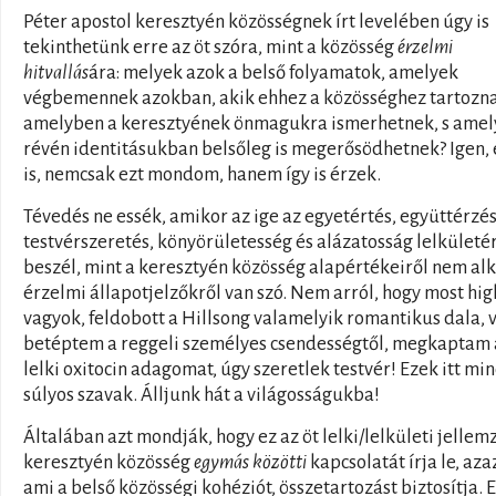
Péter apostol keresztyén közösségnek írt levelében úgy is
tekinthetünk erre az öt szóra, mint a közösség
érzelmi
hitvallás
ára: melyek azok a belső folyamatok, amelyek
végbemennek azokban, akik ehhez a közösséghez tartozn
amelyben a keresztyének önmagukra ismerhetnek, s amel
révén identitásukban belsőleg is megerősödhetnek? Igen, 
is, nemcsak ezt mondom, hanem így is érzek.
Tévedés ne essék, amikor az ige az egyetértés, együttérzés
testvérszeretés, könyörületesség és alázatosság lelkületé
beszél, mint a keresztyén közösség alapértékeiről nem al
érzelmi állapotjelzőkről van szó. Nem arról, hogy most hig
vagyok, feldobott a Hillsong valamelyik romantikus dala, 
betéptem a reggeli személyes csendességtől, megkaptam 
lelki oxitocin adagomat, úgy szeretlek testvér! Ezek itt mi
súlyos szavak. Álljunk hát a világosságukba!
Általában azt mondják, hogy ez az öt lelki/lelkületi jellem
keresztyén közösség
egymás közötti
kapcsolatát írja le, aza
ami a belső közösségi kohéziót, összetartozást biztosítja. 