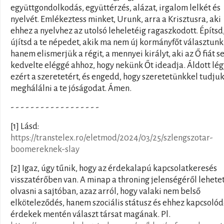
együttgondolkodás, együttérzés, alázat, irgalom lelkét és
nyelvét. Emlékeztess minket, Urunk, arra a Krisztusra, aki
ehhez a nyelvhez az utolsó leheletéig ragaszkodott. Építsd
újítsd a te népedet, akik ma nem új kormányfőt választunk
hanem elismerjük a régit, a mennyei királyt, aki az Ő fiát 
kedvelte eléggé ahhoz, hogy nekünk Őt ideadja. Áldott lég
ezért a szeretetért, és engedd, hogy szeretetünkkel tudju
meghálálni a te jóságodat. Ámen.
- - - - - - - - - - - - - - - - - -
[1] Lásd:
https://transtelex.ro/eletmod/2024/03/25/szlengszotar-
boomereknek-slay
[2] Igaz, úgy tűnik, hogy az érdekalapú kapcsolatkeresés
visszatérőben van. A minap a throning jelenségéről lehete
olvasni a sajtóban, azaz arról, hogy valaki nem belső
elköteleződés, hanem szociális státusz és ehhez kapcsoló
érdekek mentén választ társat magának. Pl.