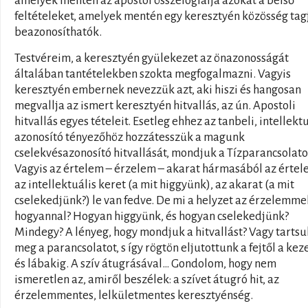
amelyek mentén az apostol összefoglalja azokat a belső
feltételeket, amelyek mentén egy keresztyén közösség tag
beazonosíthatók.
Testvéreim, a keresztyén gyülekezet az önazonosságát
általában tantételekben szokta megfogalmazni. Vagyis
keresztyén embernek nevezzük azt, aki hiszi és hangosan
megvallja az ismert keresztyén hitvallás, az ún. Apostoli
hitvallás egyes tételeit. Esetleg ehhez az tanbeli, intellekt
azonosító tényezőhöz hozzátesszük a magunk
cselekvésazonosító hitvallását, mondjuk a Tízparancsolato
Vagyis az értelem – érzelem – akarat hármasából az értel
az intellektuális keret (a mit higgyünk), az akarat (a mit
cselekedjünk?) le van fedve. De mi a helyzet az érzelemmel
hogyannal? Hogyan higgyünk, és hogyan cselekedjünk?
Mindegy? A lényeg, hogy mondjuk a hitvallást? Vagy tartsu
meg a parancsolatot, s így rögtön eljutottunk a fejtől a kez
és lábakig. A szív átugrásával… Gondolom, hogy nem
ismeretlen az, amiről beszélek: a szívet átugró hit, az
érzelemmentes, lelkületmentes keresztyénség.