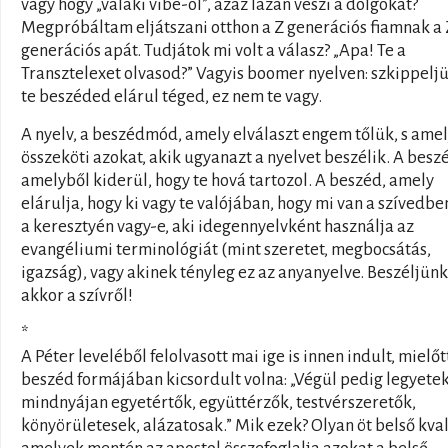
vagy hogy „valaki vibe-ol”, azaz lazán veszi a dolgokat?
Megpróbáltam eljátszani otthon a Z generációs fiamnak a 
generációs apát. Tudjátok mi volt a válasz? „Apa! Te a
Transztelexet olvasod?” Vagyis boomer nyelven: szkippeljü
te beszéded elárul téged, ez nem te vagy.
A nyelv, a beszédmód, amely elválaszt engem tőlük, s ame
összeköti azokat, akik ugyanazt a nyelvet beszélik. A besz
amelyből kiderül, hogy te hová tartozol. A beszéd, amely
elárulja, hogy ki vagy te valójában, hogy mi van a szívedbe
a keresztyén vagy-e, aki idegennyelvként használja az
evangéliumi terminológiát (mint szeretet, megbocsátás,
igazság), vagy akinek tényleg ez az anyanyelve. Beszéljünk
akkor a szívről!
*
A Péter leveléből felolvasott mai ige is innen indult, mielőt
beszéd formájában kicsordult volna: „Végül pedig legyete
mindnyájan egyetértők, együttérzők, testvérszeretők,
könyörületesek, alázatosak.” Mik ezek? Olyan öt belső kval