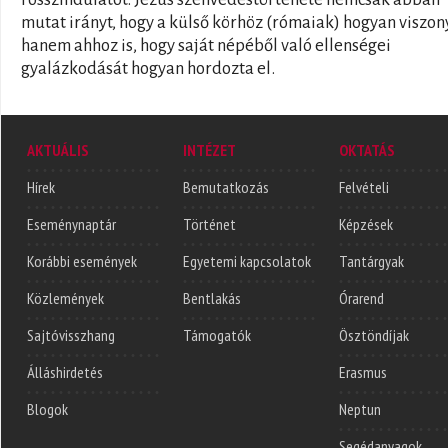
mutat irányt, hogy a külső körhöz (rómaiak) hogyan viszony
hanem ahhoz is, hogy saját népéből való ellenségei
gyalázkodását hogyan hordozta el.
AKTUÁLIS
INTÉZET
OKTATÁS
Hírek
Bemutatkozás
Felvételi
Eseménynaptár
Történet
Képzések
Korábbi események
Egyetemi kapcsolatok
Tantárgyak
Közlemények
Bentlakás
Órarend
Sajtóvisszhang
Támogatók
Ösztöndíjak
Álláshirdetés
Erasmus
Blogok
Neptun
Segédanyagok