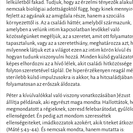
lelkületből fakad. Tudjuk, hogy az érzelmi tényezők alaku
nemcsak biológiai adottságoktól függ, hogy kinek mennyir
fejlett az agyának az amigdala része, hanem a szociális
környezettől is. Az a családi háttér, amelyből származunk,
amelyben a velünk intim kapcsolatban levőkkel való
közösségünket megéljük, az a szeretet, amit ott folyamato
tapasztalunk, vagy az a szeretethiány, meghatározza azt, 
milyennek látjuk ezt a világot ezen az intim körön kívül és
hogyan tudunk viszonyulni hozzá. Minden külső gyalázato
képes elhordozni az a hívő lélek, akit családi hitközössége
folyton szeretetével táplál. De hiperérzékenyen reagál mé
sterilebb külső impulzusokra is akkor, ha a hitcsaládjában 
folyamatosan az erőszak áldozata.
Péter a kívülvalókkal való viszony vonatkozásában Jézust
állítja példának, aki egyrészt maga mondta: Hallottátok, 
megmondatott a régieknek, szeresd felebarátodat, gyűlöl
ellenségedet. Én pedig azt mondom: szeressétek
ellenségeiteket, imádkozzatok azokért, akik titeket átkoz
(Máté 5:43-44). És nemcsak mondta, hanem mutatta is: