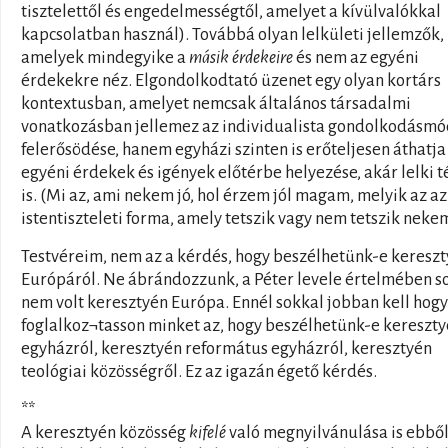
tisztelettől és engedelmességtől, amelyet a kívülvalókkal
kapcsolatban használ). Továbbá olyan lelkületi jellemzők,
amelyek mindegyike a
másik érdekeire
és nem az egyéni
érdekekre néz. Elgondolkodtató üzenet egy olyan kortárs
kontextusban, amelyet nemcsak általános társadalmi
vonatkozásban jellemez az individualista gondolkodásm
felerősödése, hanem egyházi szinten is erőteljesen áthatja
egyéni érdekek és igények előtérbe helyezése, akár lelki t
is. (Mi az, ami nekem jó, hol érzem jól magam, melyik az az
istentiszteleti forma, amely tetszik vagy nem tetszik neke
Testvéreim, nem az a kérdés, hogy beszélhetünk-e keresz
Európáról. Ne ábrándozzunk, a Péter levele értelmében s
nem volt keresztyén Európa. Ennél sokkal jobban kell hogy
foglalkoz¬tasson minket az, hogy beszélhetünk-e kereszt
egyházról, keresztyén református egyházról, keresztyén
teológiai közösségről. Ez az igazán égető kérdés.
**
A keresztyén közösség
kifelé
való megnyilvánulása is ebből