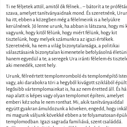
Ti ne féljetek attól, amitől ők félnek… – bátorít a te prófétá
szava, amelyet tanítványaidnak mond. És szeretnénk, Uru
ha itt, ebben a közegben még a félelmeink is a helyükre
kerülnének. Jó lenne urunk, ha abban is látszana, hogy mi 
vagyunk, hogy kitől félünk, hogy miért félünk, hogy kit
tisztelünk, hogy melyek számunkra az igazi értékek.
Szeretnénk, ha nem a világ bizonytalansága, a politikai
választásaink bizonytalan kimenetele befolyásolná életün
hanem egyedül a te, a seregek Ura iránti félelem és tisztele
aki menedék, szent hely.
Urunk, félreértett templomromboló és templomépítő Iste
vagy, aki darabokra töri a hegyből kivágott sziklából épült
legősibb vártemplomainkat is, ha az nem éretted áll. És h
nap alatt is képes vagy olyan templomot építeni, amelyet
emberi kéz soha le nem ronthat. Mi, akik tanítványaiddal
együtt gyakran ámuldozunk a köveken, engedd, hogy ink
mi magunk váljunk kövekké ebben a te folyamatosan épül
templomodban. Igazi sagrada familiává, szent családdá.