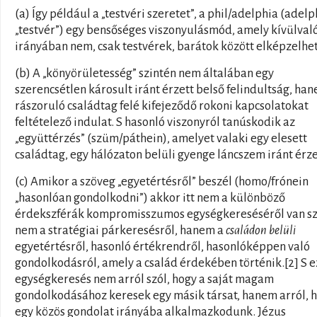
(a) Így például a „testvéri szeretet”, a phil/adelphia (adelp
„testvér”) egy bensőséges viszonyulásmód, amely kívülval
irányában nem, csak testvérek, barátok között elképzelhe
(b) A „könyörületesség” szintén nem általában egy
szerencsétlen károsult iránt érzett belső felindultság, ha
rászoruló családtag felé kifejeződő rokoni kapcsolatokat
feltételező indulat. S hasonló viszonyról tanúskodik az
„együttérzés” (szüm/páthein), amelyet valaki egy elesett
családtag, egy hálózaton belüli gyenge láncszem iránt érze
(c) Amikor a szöveg „egyetértésről” beszél (homo/frónein
„hasonlóan gondolkodni”) akkor itt nem a különböző
érdekszférák kompromisszumos egységkereséséről van sz
nem a stratégiai párkeresésről, hanem a
családon belüli
egyetértésről, hasonló értékrendről, hasonlóképpen való
gondolkodásról, amely a család érdekében történik.[2] S e
egységkeresés nem arról szól, hogy a saját magam
gondolkodásához keresek egy másik társat, hanem arról, 
egy közös gondolat irányába alkalmazkodunk. Jézus