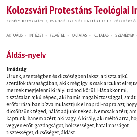
Ugrás
Kolozsvári Protestáns Teológiai I
tarta
ERDÉLY REFORMÁTUS, EVANGÉLIKUS ÉS UNITÁRIUS LELKÉSZKÉPZŐ
AKTUÁLIS
INTÉZET
FELVÉTELI
OKTATÁS
KUTATÁS
SZEMÉLYEK
Search form
Áldás-nyelv
Imádság
Urunk, szentségben és dicsőségben laksz, a tiszta ajkú
szeráfok társaságában, akik még így is csak arcukat elrejt
mernek megjelenni királyi trónod körül. Hát akkor mi,
tisztátalan ajkú néped, aki hamis magabiztossággal, saját
erőforrásaiban bízva mulasztjuk el napról-napra azt, hogy
dicsőítsünk téged, hálát adjunk neked. Nemcsak azért, am
kaptunk, hanem azért, aki vagy. A király, aki méltó arra, h
vegyen erőt, gazdagságot, bölcsességet, hatalmasságot,
tisztességet, dicsőséget, áldást.