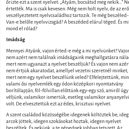
őrizte ezt a szent nyelvet: „Atyám, bocsátsd meg nekik…” 
értették. Ma is csak kevesen. Még nem holt nyelv, de az er
veszélyeztetett nyelvcsaládhoz tartozik. Te még beszéled-
Van-e belőle nyelvvizsgád? A beszéded elárul téged. És mi
mond el rólad?
Imádság
Mennyei Atyánk, vajon érted-e még a mi nyelvünket? Vajo
nem azért nem találnak imádságaink meghallgatásra nála
mert nem ugyanazt a nyelvet beszéljük? És vajon nem azér
nem értjük akaratodat, amellyel vezetni szeretnél minket,
mert nem egy nyelvet beszélünk veled? Elfelejtettünk, min
valami ősi nyelvemlék egy ódon középkori nyomtatvány
borítólapján, föl-fölvillan előttünk egy-egy szó, amiről úgy
véljünk, valamikor ismertük, esetleg valamikor anyanyel
volt. De elvesztettük ezt az édes, krisztusi nyelvet.
A szent családod közösségébe idegenek költöztek be, ide
arcok jöttek, idegen szokásokat hoztak, idegen nyelvet
beszéltek. És nekünk, a te népednek jobban tetszett. Az