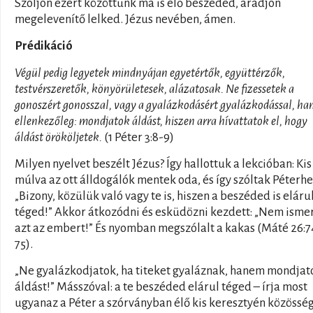
Szóljon ezért közöttünk ma is élő beszéded, áradjon
megelevenítő lelked. Jézus nevében, ámen.
Prédikáció
Végül pedig legyetek mindnyájan egyetértők, együttérzők,
testvérszeretők, könyörületesek, alázatosak. Ne fizessetek a
gonoszért gonosszal, vagy a gyalázkodásért gyalázkodással, h
ellenkezőleg: mondjatok áldást, hiszen arra hívattatok el, hogy
áldást örököljetek.
(1 Péter 3:8-9)
Milyen nyelvet beszélt Jézus? Így hallottuk a lekcióban: Kis
múlva az ott álldogálók mentek oda, és így szóltak Péterhe
„Bizony, közülük való vagy te is, hiszen a beszéded is eláru
téged!” Akkor átkozódni és esküdözni kezdett: „Nem ism
azt az embert!” És nyomban megszólalt a kakas (Máté 26:7
75).
„Ne gyalázkodjatok, ha titeket gyaláznak, hanem mondjat
áldást!” Másszóval: a te beszéded elárul téged – írja most
ugyanaz a Péter a szórványban élő kis keresztyén közössé