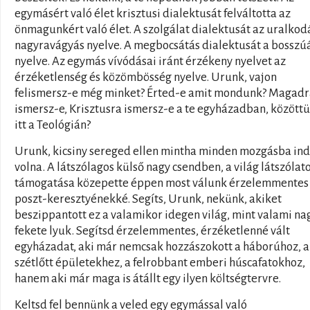
egymásért való élet krisztusi dialektusát felváltotta az
önmagunkért való élet. A szolgálat dialektusát az uralkod
nagyravágyás nyelve. A megbocsátás dialektusát a bosszúá
nyelve. Az egymás vívódásai iránt érzékeny nyelvet az
érzéketlenség és közömbösség nyelve. Urunk, vajon
felismersz-e még minket? Érted-e amit mondunk? Magadr
ismersz-e, Krisztusra ismersz-e a te egyházadban, között
itt a Teológián?
Urunk, kicsiny sereged ellen mintha minden mozgásba ind
volna. A látszólagos külső nagy csendben, a világ látszólat
támogatása közepette éppen most válunk érzelemmentes
poszt-keresztyénekké. Segíts, Urunk, nekünk, akiket
beszippantott ez a valamikor idegen világ, mint valami na
fekete lyuk. Segítsd érzelemmentes, érzéketlenné vált
egyházadat, aki már nemcsak hozzászokott a háborúhoz, a
szétlőtt épületekhez, a felrobbant emberi húscafatokhoz,
hanem aki már maga is átállt egy ilyen költségtervre.
Keltsd fel bennünk a veled egy egymással való