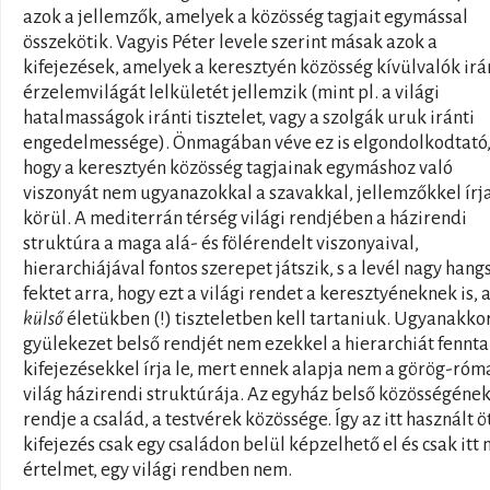
azok a jellemzők, amelyek a közösség tagjait egymással
összekötik. Vagyis Péter levele szerint másak azok a
kifejezések, amelyek a keresztyén közösség kívülvalók irá
érzelemvilágát lelkületét jellemzik (mint pl. a világi
hatalmasságok iránti tisztelet, vagy a szolgák uruk iránti
engedelmessége). Önmagában véve ez is elgondolkodtató
hogy a keresztyén közösség tagjainak egymáshoz való
viszonyát nem ugyanazokkal a szavakkal, jellemzőkkel írj
körül. A mediterrán térség világi rendjében a házirendi
struktúra a maga alá- és fölérendelt viszonyaival,
hierarchiájával fontos szerepet játszik, s a levél nagy hang
fektet arra, hogy ezt a világi rendet a keresztyéneknek is, 
külső
életükben (!) tiszteletben kell tartaniuk. Ugyanakko
gyülekezet belső rendjét nem ezekkel a hierarchiát fennta
kifejezésekkel írja le, mert ennek alapja nem a görög-róm
világ házirendi struktúrája. Az egyház belső közösségéne
rendje a család, a testvérek közössége. Így az itt használt ö
kifejezés csak egy családon belül képzelhető el és csak itt 
értelmet, egy világi rendben nem.