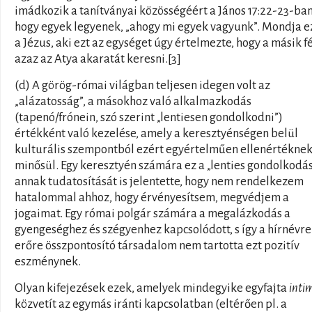
imádkozik a tanítványai közösségéért a János 17:22-23-ban
hogy egyek legyenek, „ahogy mi egyek vagyunk”. Mondja e
a Jézus, aki ezt az egységet úgy értelmezte, hogy a másik fé
azaz az Atya akaratát keresni.[3]
(d) A görög-római világban teljesen idegen volt az
„alázatosság”, a másokhoz való alkalmazkodás
(tapenó/frónein, szó szerint „lentiesen gondolkodni”)
értékként való kezelése, amely a keresztyénségen belül
kulturális szempontból ezért egyértelműen ellenértékne
minősül. Egy keresztyén számára ez a „lenties gondolkodá
annak tudatosítását is jelentette, hogy nem rendelkezem
hatalommal ahhoz, hogy érvényesítsem, megvédjem a
jogaimat. Egy római polgár számára a megalázkodás a
gyengeséghez és szégyenhez kapcsolódott, s így a hírnévre
erőre összpontosító társadalom nem tartotta ezt pozitív
eszménynek.
Olyan kifejezések ezek, amelyek mindegyike egyfajta
intim
közvetít az egymás iránti kapcsolatban (eltérően pl. a