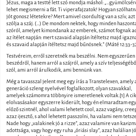
Jézus, maga a testté lett szó mondja máshol: „…gyümölcsér
lehet megismerni a fát. Ti viperafajzatok! Hogyan szólhat
jót gonosz létetekre? Mert amivel csordultig van a szív, azt
szólja a száj. (…) De mondom nektek, hogy minden haszont
szóról, amelyet kimondanak az emberek, számot fognak a
az ítélet napján: mert szavaid alapján ítéltetsz majd igazn
és szavaid alapján ítéltetsz majd bűnösnek.” (Máté 12:33-3
Testvéreim, erről szeretnék ma beszélni. Nem egyszerűen
beszédről, hanem arról a szájról, amely a szív teljességébő
szól, ami arról árulkodik, ami bennünk van.
Még a tavasszal jelent meg egy írás a Transtelexen, amely 
generáció szleng nyelvével foglalkozott, olyan szavakkal,
amelyek számomra többnyire ismeretlenek voltak.[1] A ci
elolvasásakor egyszerre kiderült, hogy én elmaradtam eg
előző szintnél, ahol valami lehetett cool, azaz vagány, cree
azaz ijesztő, s ahol lehetett passzolni, ha valami nem tetsze
Nade hogy „valakinek jó a rizze”, azaz valamire van ka
riz
m
adottsága, vagy hogy egy ruha „óriási slay”, azaz halálian jó