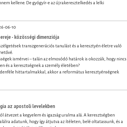
nnem kellene. De gyógyír-e az újrakeresztelkedés a lelki
26-06-10
ereje - közösségi dimenziója
szélgetések transzgenerációs tanulást és a keresztyén életre való
hetővé.
sségek ismérvei – talán az elmosódó határok is okozzák, hogy nincs
ben és a keresztségnek a személy életében?
denféle hittartalmakkal, akkor a református keresztyénségnek
ógia az apostoli levelekben
lól átvezet a kegyelem és igazság uralma alá. A keresztségben
lálra adatunk, hogy így átjutva az ítéleten, belé oltatassunk, és a