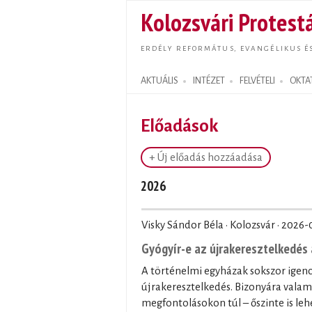
Kolozsvári Protestá
ERDÉLY REFORMÁTUS, EVANGÉLIKUS É
AKTUÁLIS
INTÉZET
FELVÉTELI
OKTA
Search form
Előadások
+ Új előadás hozzáadása
2026
Visky Sándor Béla · Kolozsvár ·
2026-
Gyógyír-e az újrakeresztelkedés 
A történelmi egyházak sokszor igenc
újrakeresztelkedés. Bizonyára valam
megfontolásokon túl – őszinte is leh