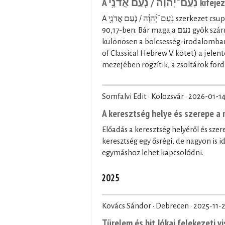
A  אֲדֹנָ֥י
A נֹֽעַם־יְ֜הוָ֗ה / נֹ֤עַם אֲדֹנָ֥י szerkezet csupán kétszer fordul elő a Héber Bibliában: a Zsolt 27,4-ben és a Zsolt
90,17-ben. Bár maga a נעם gyök származékszavai többször is előfordulnak a Héber Bibliában,
különösen a bölcsesség-irodalomban (p
of Classical Hebrew V. kötet) a jele
mezejében rögzítik, a zsoltárok ford
Somfalvi Edit · Kolozsvár ·
2026-01-1
A keresztség helye és szerepe 
Előadás a keresztség helyéről és sz
keresztség egy ősrégi, de nagyon is 
egymáshoz lehet kapcsolódni.
2025
Kovács Sándor · Debrecen ·
2025-11-
Türelem és hit Jókai felekezeti v