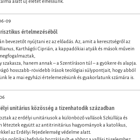
alma alatt új életet élhessünk.
06-09
trisztikus értelmezéséből
n bevezetőt nyújtani ez az előadás. Az, amit a keresztségről az
lianus, Karthágói Ciprián, a kappadókiai atyák és mások művein
 megfogalmaztak,
szakasza, hanem annak – a Szentíráson túl – a gyökere és alapja.
gó hosszabb-rövidebb írások teológiai súlypontjait, hogy abból
nk le a mai egyházi értelemezésünk és gyakorlatunk számára is.
06
délyi unitárius közösség a tizenhatodik században
roztak az erdélyi unitáriusok a különböző vallások Szküllája és
 léteztek együtt az antitrinitárius hagyományok a katolikus,
kkel az Erdélyi Fejedelemség védelme alatt.
zmán politikai befolyás hozzájárult-e ahhoz a vallási türelemhez,