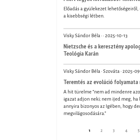
Előadás a gyülekezet lehetőségeiről
a kisebbségi létben.
Visky Sándor Béla · ·
2025-10-13
Nietzsche és a keresztény apolo
Teológia Karán
Visky Sándor Béla · Szováta ·
2025-09
Teremtés az evolúció folyamata 
A hit türelme “nem ad mindenre az
igazat adjon neki; nem ijed meg, ha 
annyira bizonyos az Igében, hogy der
megvilágosodására.”
Oldalak
1
2
3
4
5