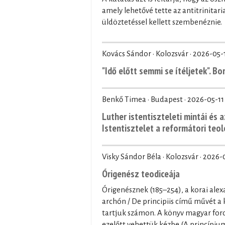
amely lehetővé tette az antitrinita
üldöztetéssel kellett szembenéznie.
Kovács Sándor · Kolozsvár ·
2026-05-
"Idő előtt semmi se ítéljetek". B
Benkő Timea · Budapest ·
2026-05-11
Luther istentiszteleti mintái és a
Istentisztelet a reformátori teo
Visky Sándor Béla · Kolozsvár ·
2026-
Órigenész teodiceája
Órigenésznek (185–254), a korai alex
archón / De principiis című művét a
tartjuk számon. A könyv magyar ford
ezelőtt vehettük kézbe (A princípium