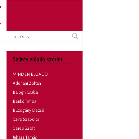
U
N
O
Keresés
Szűrés előadó szerint
MINDEN ELŐADÓ
Adorjáni Zoltán
Balogh Csaba
Benkő Timea
Buzogány Dezső
Czire Szabolcs
Geréb Zsolt
Juhász Tamás