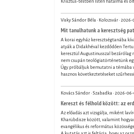
Krisztus-testben Isten hatalma és olt
Visky Sándor Béla · Kolozsvár ·
2026-
Mit tanulhatunk a keresztség pa
A korai egyház keresztségtanába kívá
atyák a Didakhéval kezdődően Tertul
keresztül Augustinusszal bezárólag
nem csupán teológiatörténetünk egy 
Úgy próbáljuk bemutatni a témába vá
hasznos következtetéseket szűrhessü
Kovács Sándor · Szabadka ·
2026-06-
Kereszt és félhold között: az er
Az előadás azt vizsgálja, miként laví
Kharübdisze között, valamint hogyan
evangélikus és református közössége
A kutatás azt is feltárja, hogy az os