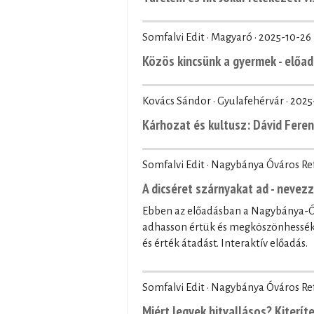
Somfalvi Edit · Magyaró ·
2025-10-26
Közös kincsünk a gyermek - előad
Kovács Sándor · Gyulafehérvár ·
2025
Kárhozat és kultusz: Dávid Fere
Somfalvi Edit · Nagybánya Óváros R
A dicséret szárnyakat ad - nevez
Ebben az előadásban a Nagybánya-Óv
adhasson értük és megköszönhessék 
és érték átadást. Interaktív előadás.
Somfalvi Edit · Nagybánya Óváros R
Miért legyek hitvallásos? Kiteríte