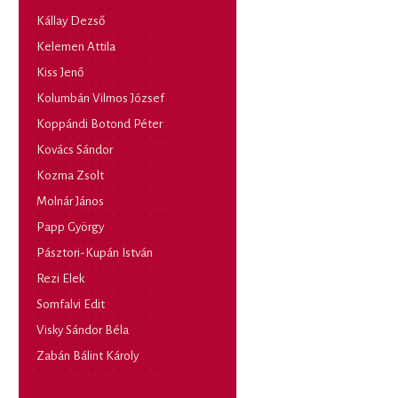
Kállay Dezső
Kelemen Attila
Kiss Jenő
Kolumbán Vilmos József
Koppándi Botond Péter
Kovács Sándor
Kozma Zsolt
Molnár János
Papp György
Pásztori-Kupán István
Rezi Elek
Somfalvi Edit
Visky Sándor Béla
Zabán Bálint Károly