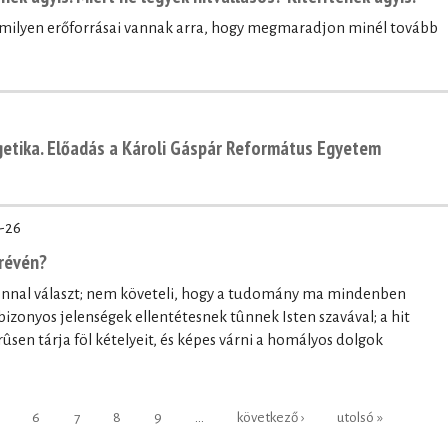
, milyen erőforrásai vannak arra, hogy megmaradjon minél tovább
getika. Előadás a Károli Gáspár Református Egyetem
-26
révén?
onnal választ; nem követeli, hogy a tudomány ma mindenben
bizonyos jelenségek ellentétesnek tûnnek Isten szavával; a hit
ûsen tárja föl kételyeit, és képes várni a homályos dolgok
6
7
8
9
…
következő ›
utolsó »