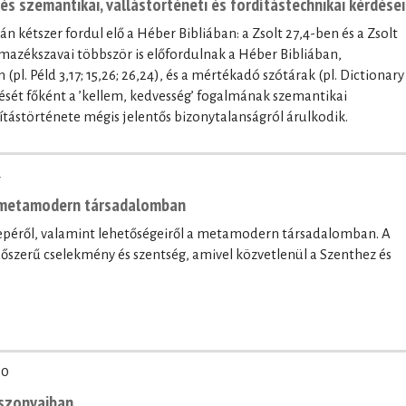
נֹֽעַם־יְ֜הוָ֗ה / נֹ֤עַם kifejezés szemantikai, vallástörténeti és fordítástechnikai kérdései
l. Péld 3,17; 15,26; 26,24), és a mértékadó szótárak (pl. Dictionary
ntését főként a ’kellem, kedvesség’ fogalmának szemantikai
ítástörténete mégis jelentős bizonytalanságról árulkodik.
4
a metamodern társadalomban
erepéről, valamint lehetőségeiről a metamodern társadalomban. A
időszerű cselekmény és szentség, amivel közvetlenül a Szenthez és
20
iszonyaiban