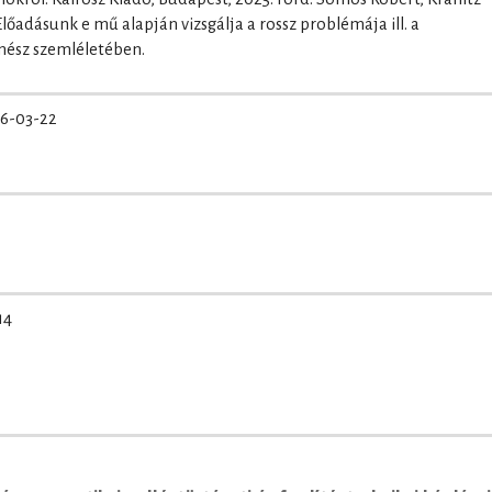
őadásunk e mű alapján vizsgálja a rossz problémája ill. a
nész szemléletében.
6-03-22
14