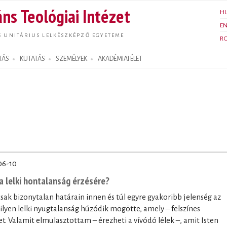
Ugrás a
ns Teológiai Intézet
H
tartalomra
E
S UNITÁRIUS LELKÉSZKÉPZŐ EGYETEME
R
TÁS
KUTATÁS
SZEMÉLYEK
AKADÉMIAI ÉLET
06-10
a lelki hontalanság érzésére?
sak bizonytalan határain innen és túl egyre gyakoribb jelenség az
ilyen lelki nyugtalanság húzódik mögötte, amely – felszínes
et. Valamit elmulasztottam – érezheti a vívódó lélek –, amit Isten