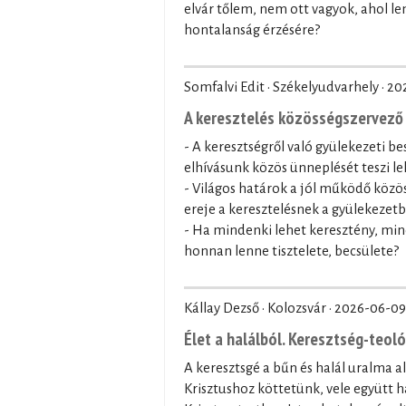
elvár tőlem, nem ott vagyok, ahol le
hontalanság érzésére?
Somfalvi Edit · Székelyudvarhely ·
20
A keresztelés közösségszervező 
- A keresztségről való gyülekezeti be
elhívásunk közös ünneplését teszi le
- Világos határok a jól működő közö
ereje a keresztelésnek a gyülekezet
- Ha mindenki lehet keresztény, min
honnan lenne tisztelete, becsülete?
Kállay Dezső · Kolozsvár ·
2026-06-09
Élet a halálból. Keresztség-teol
A keresztsgé a bűn és halál uralma a
Krisztushoz köttetünk, vele együtt ha