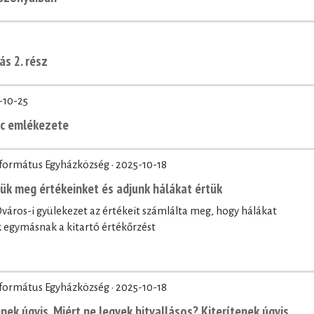
ás 2. rész
-10-25
nc emlékezete
eformátus Egyházközség ·
2025-10-18
zük meg értékeinket és adjunk hálákat értük
áros-i gyülekezet az értékeit számlálta meg, hogy hálákat
egymásnak a kitartó értékőrzést
eformátus Egyházközség ·
2025-10-18
nek úgyis. Miért ne legyek hitvallásos? Kiterítenek úgyis.