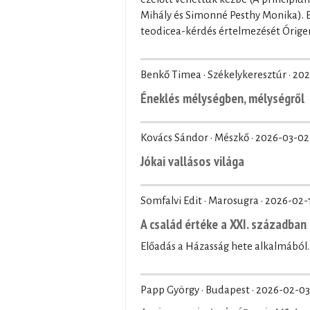
Mihály és Simonné Pesthy Monika). El
teodicea-kérdés értelmezését Órige
Benkő Timea · Székelykeresztúr ·
202
Éneklés mélységben, mélységről
Kovács Sándor · Mészkő ·
2026-03-02
Jókai vallásos világa
Somfalvi Edit · Marosugra ·
2026-02-
A család értéke a XXI. században
Előadás a Házasság hete alkalmából.
Papp György · Budapest ·
2026-02-03