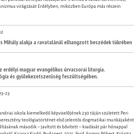
rianizmus virágzását Erdélyben, miközben Európa más részein
12
ors Mihály alakja a ravatalánál elhangzott beszédek tükrében
z erdélyi magyar evangélikus úrvacsorai liturgia.
lógia és gyülekezetszerűség feszültségében.
03-23
andriai iskola kiemelkedő képviselőjének 230 táján született Peri
 keresztény teológiatörténet első jelentős dogmatikai munkájaként
ításának második – javított és bővített – kiadását pár hónappal
okról. Kairosz Kiadó, Budapest, 2025. Ford. Somos Róbert, Kránitz