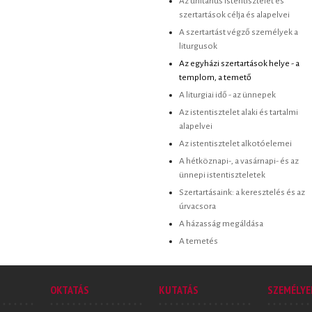
Az unitárius istentisztelet és
szertartások célja és alapelvei
A szertartást végző személyek a
liturgusok
Az egyházi szertartások helye - a
templom, a temető
A liturgiai idő - az ünnepek
Az istentisztelet alaki és tartalmi
alapelvei
Az istentisztelet alkotóelemei
A hétköznapi-, a vasárnapi- és az
ünnepi istentiszteletek
Szertartásaink: a keresztelés és az
úrvacsora
A házasság megáldása
A temetés
OKTATÁS
KUTATÁS
SZEMÉLYE