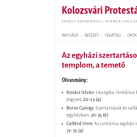
Kolozsvári Protestá
ERDÉLY REFORMÁTUS, EVANGÉLIKUS É
AKTUÁLIS
INTÉZET
FELVÉTELI
OKTA
Search form
Az egyházi szertartáso
templom, a temető
Olvasmány:
Kovács István:
Liturgika. Unitárius
jegyzet
, 20-23 (4)
Boros György:
Szertartások és vall
egyházban
, 30-35 (6)
Gellérd Imre:
Az unitárius egyház i
72-75 (4)