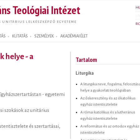
Ugrás a
ns Teológiai Intézet
H
tartalomra
E
S UNITÁRIUS LELKÉSZKÉPZŐ EGYETEME
R
TÁS
KUTATÁS
SZEMÉLYEK
AKADÉMIAI ÉLET
k helye - a
Tartalom
Liturgika
A liturgika neve, fogalma, felosztása
helye a gyakorlati teológiában
 Egyházszertartástan - egyetemi
Az őskeresztény és az ókatolikus
egyház istentisztelete
ási szokások az unitárius
A római katolikus és a lutheránus
egyház istentisztelete
stentisztelete és szertartásai
,
A református és az ortodox egyház
istentisztelete