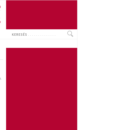
U
N
O
Keresés
,