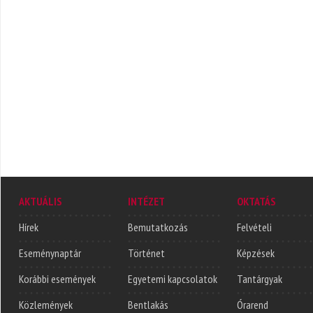
AKTUÁLIS
INTÉZET
OKTATÁS
Hírek
Bemutatkozás
Felvételi
Eseménynaptár
Történet
Képzések
Korábbi események
Egyetemi kapcsolatok
Tantárgyak
Közlemények
Bentlakás
Órarend