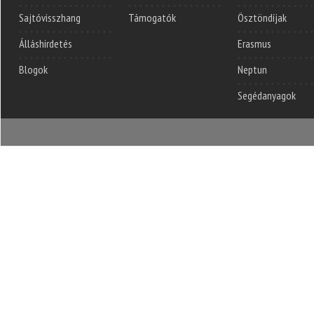
Sajtóvisszhang
Támogatók
Ösztöndíjak
Álláshirdetés
Erasmus
Blogok
Neptun
Segédanyagok