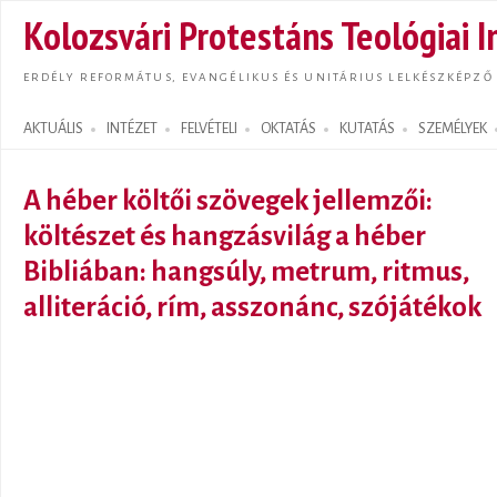
Ugrás
Kolozsvári Protestáns Teológiai I
tarta
ERDÉLY REFORMÁTUS, EVANGÉLIKUS ÉS UNITÁRIUS LELKÉSZKÉPZŐ
AKTUÁLIS
INTÉZET
FELVÉTELI
OKTATÁS
KUTATÁS
SZEMÉLYEK
Search form
A héber költői szövegek jellemzői:
költészet és hangzásvilág a héber
Bibliában: hangsúly, metrum, ritmus,
alliteráció, rím, asszonánc, szójátékok