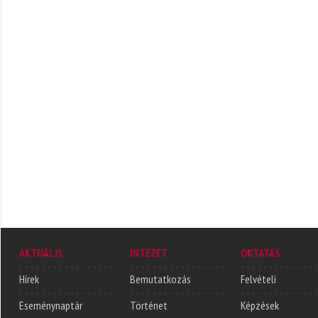
AKTUÁLIS
INTÉZET
OKTATÁS
Hírek
Bemutatkozás
Felvételi
Eseménynaptár
Történet
Képzések