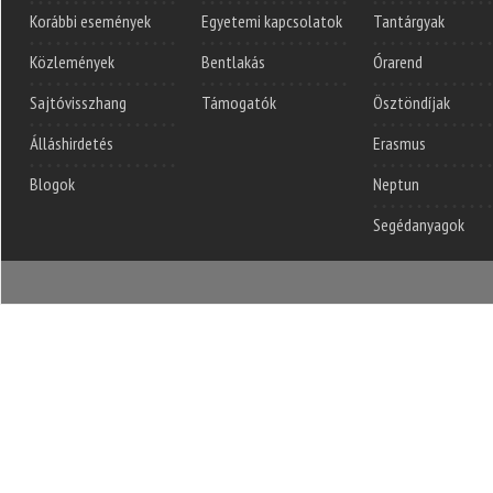
Korábbi események
Egyetemi kapcsolatok
Tantárgyak
Közlemények
Bentlakás
Órarend
Sajtóvisszhang
Támogatók
Ösztöndíjak
Álláshirdetés
Erasmus
Blogok
Neptun
Segédanyagok