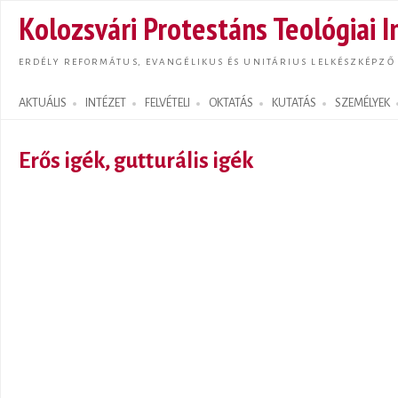
Ugrás
Kolozsvári Protestáns Teológiai I
tarta
ERDÉLY REFORMÁTUS, EVANGÉLIKUS ÉS UNITÁRIUS LELKÉSZKÉPZŐ
AKTUÁLIS
INTÉZET
FELVÉTELI
OKTATÁS
KUTATÁS
SZEMÉLYEK
Search form
Erős igék, gutturális igék