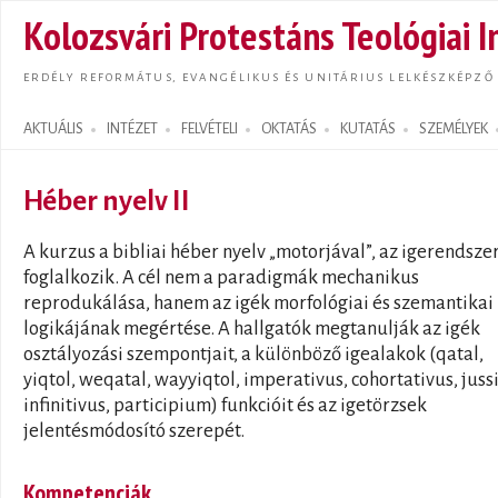
Ugrás
Kolozsvári Protestáns Teológiai I
tarta
ERDÉLY REFORMÁTUS, EVANGÉLIKUS ÉS UNITÁRIUS LELKÉSZKÉPZŐ
AKTUÁLIS
INTÉZET
FELVÉTELI
OKTATÁS
KUTATÁS
SZEMÉLYEK
Search form
Héber nyelv II
A kurzus a bibliai héber nyelv „motorjával”, az igerendsze
foglalkozik. A cél nem a paradigmák mechanikus
reprodukálása, hanem az igék morfológiai és szemantikai
logikájának megértése. A hallgatók megtanulják az igék
osztályozási szempontjait, a különböző igealakok (qatal,
yiqtol, weqatal, wayyiqtol, imperativus, cohortativus, juss
infinitivus, participium) funkcióit és az igetörzsek
jelentésmódosító szerepét.
Kompetenciák