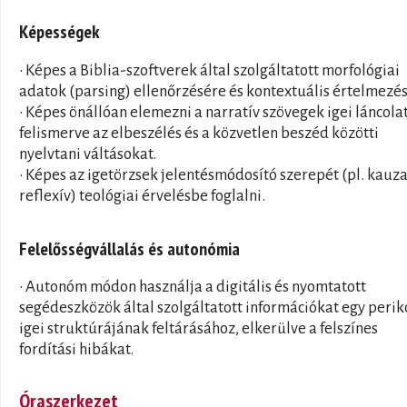
Képességek
• Képes a Biblia-szoftverek által szolgáltatott morfológiai
adatok (parsing) ellenőrzésére és kontextuális értelmezés
• Képes önállóan elemezni a narratív szövegek igei láncolat
felismerve az elbeszélés és a közvetlen beszéd közötti
nyelvtani váltásokat.
• Képes az igetörzsek jelentésmódosító szerepét (pl. kauza
reflexív) teológiai érvelésbe foglalni.
Felelősségvállalás és autonómia
• Autonóm módon használja a digitális és nyomtatott
segédeszközök által szolgáltatott információkat egy peri
igei struktúrájának feltárásához, elkerülve a felszínes
fordítási hibákat.
Óraszerkezet