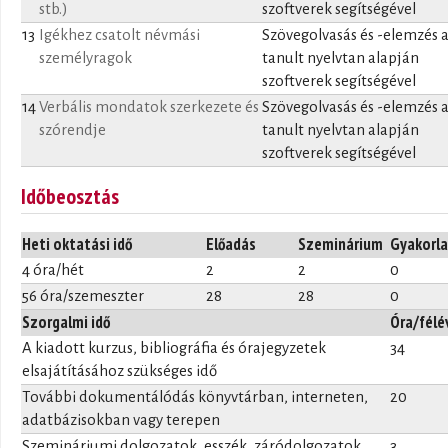
stb.)
szoftverek segítségével
13
Igékhez csatolt névmási
Szövegolvasás és -elemzés 
személyragok
tanult nyelvtan alapján
szoftverek segítségével
14
Verbális mondatok szerkezete és
Szövegolvasás és -elemzés 
szórendje
tanult nyelvtan alapján
szoftverek segítségével
Időbeosztás
Heti oktatási idő
Előadás
Szeminárium
Gyakorla
4 óra/hét
2
2
0
56 óra/szemeszter
28
28
0
Szorgalmi idő
Óra/félé
A kiadott kurzus, bibliográfia és órajegyzetek
34
elsajátításához szükséges idő
További dokumentálódás könyvtárban, interneten,
20
adatbázisokban vagy terepen
Szemináriumi dolgozatok, esszék, záródolgozatok
3