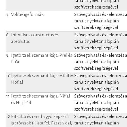
tanult nyelvtan alapján
szoftverek segítségével
7
Volitív igeformák
Szövegolvasás és -elemzés 
tanult nyelvtan alapján
szoftverek segítségével
8
Infinitivus constructus és
Szövegolvasás és -elemzés 
absolutus
tanult nyelvtan alapján
szoftverek segítségével
9
Igetörzsek szemantikája: Pi'el és
Szövegolvasás és -elemzés 
Pu'al
tanult nyelvtan alapján
szoftverek segítségével
10
Igetörzsek szemantikája: Hif'il és
Szövegolvasás és -elemzés 
Hof'al
tanult nyelvtan alapján
szoftverek segítségével
11
Igetörzsek szemantikája: Nif'al
Szövegolvasás és -elemzés 
és Hitpa'el
tanult nyelvtan alapján
szoftverek segítségével
12
Ritkább és rendhagyó képzésű
Szövegolvasás és -elemzés 
igetörzsek (Histaf'el, Passzív qal,
tanult nyelvtan alapján