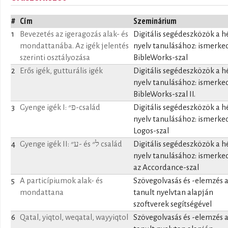
#
Cím
Szeminárium
1
Bevezetés az igeragozás alak- és
Digitális segédeszközök a h
mondattanába. Az igék jelentés
nyelv tanulásához: ismerke
szerinti osztályozása
BibleWorks-szal
2
Erős igék, gutturális igék
Digitális segédeszközök a h
nyelv tanulásához: ismerke
BibleWorks-szal II.
3
Gyenge igék I: פ״-család
Digitális segédeszközök a h
nyelv tanulásához: ismerke
Logos-szal
4
Gyenge igék II: ע״- és ל״ család
Digitális segédeszközök a h
nyelv tanulásához: ismerke
az Accordance-szal
5
A particípiumok alak- és
Szövegolvasás és -elemzés 
mondattana
tanult nyelvtan alapján
szoftverek segítségével
6
Qatal, yiqtol, weqatal, wayyiqtol
Szövegolvasás és -elemzés 