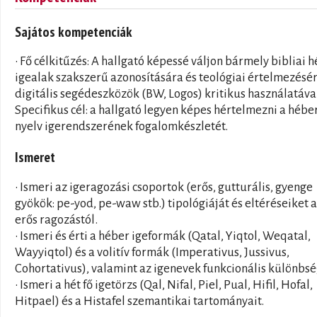
Sajátos kompetenciák
• Fő célkitűzés: A hallgató képessé váljon bármely bibliai 
igealak szakszerű azonosítására és teológiai értelmezésé
digitális segédeszközök (BW, Logos) kritikus használatával
Specifikus cél: a hallgató legyen képes hértelmezni a hébe
nyelv igerendszerének fogalomkészletét.
Ismeret
• Ismeri az igeragozási csoportok (erős, gutturális, gyenge
gyökök: pe-yod, pe-waw stb.) tipológiáját és eltéréseiket 
erős ragozástól.
• Ismeri és érti a héber igeformák (Qatal, Yiqtol, Weqatal,
Wayyiqtol) és a volitív formák (Imperativus, Jussivus,
Cohortativus), valamint az igenevek funkcionális különbsé
• Ismeri a hét fő igetörzs (Qal, Nifal, Piel, Pual, Hifil, Hofal,
Hitpael) és a Histafel szemantikai tartományait.