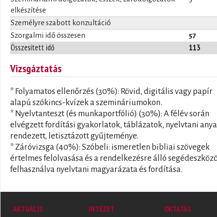
elkészítése
Személyre szabott konzultáció
Szorgalmi idő összesen
57
Összesített idő
113
Vizsgáztatás
* Folyamatos ellenőrzés (30%): Rövid, digitális vagy papír
alapú szókincs-kvízek a szemináriumokon.
* Nyelvtanteszt (és munkaportfólió) (30%): A félév során
elvégzett fordítási gyakorlatok, táblázatok, nyelvtani any
rendezett, letisztázott gyűjteménye.
* Záróvizsga (40%): Szóbeli: ismeretlen bibliai szövegek
értelmes felolvasása és a rendelkezésre álló segédeszköz
felhasználva nyelvtani magyarázata és fordítása.
AKTUÁLIS
INTÉZET
OKTATÁS