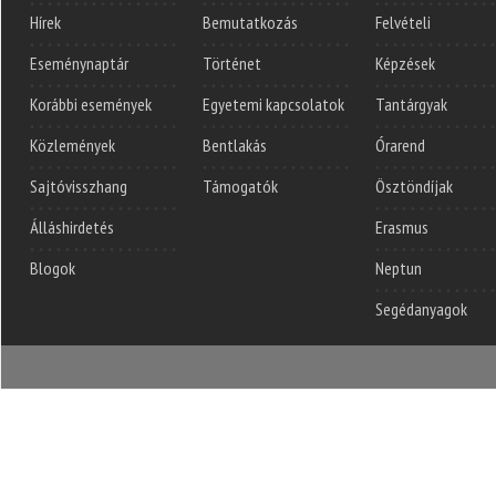
Hírek
Bemutatkozás
Felvételi
Eseménynaptár
Történet
Képzések
Korábbi események
Egyetemi kapcsolatok
Tantárgyak
Közlemények
Bentlakás
Órarend
Sajtóvisszhang
Támogatók
Ösztöndíjak
Álláshirdetés
Erasmus
Blogok
Neptun
Segédanyagok