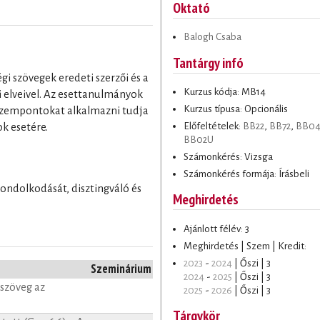
Oktató
Balogh Csaba
Tantárgy infó
gi szövegek eredeti szerzői és a
Kurzus kódja: MB14
 elveivel. Az esettanulmányok
Kurzus típusa: Opcionális
zempontokat alkalmazni tudja
Előfeltételek:
BB22
,
BB72
,
BB0
ok esetére.
BB02U
Számonkérés: Vizsga
Számonkérés formája: Írásbeli
 gondolkodását, disztingváló és
Meghirdetés
Ajánlott félév: 3
Meghirdetés | Szem | Kredit:
2023
-
2024
| Őszi | 3
Szeminárium
2024
-
2025
| Őszi | 3
szöveg az
2025
-
2026
| Őszi | 3
Tárgykör