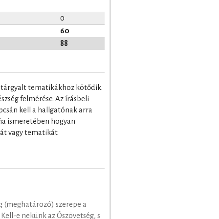
0
60
88
n tárgyalt tematikákhoz kötődik.
zség felmérése. Az írásbeli
csán kell a hallgatónak arra
áfia ismeretében hogyan
pát vagy tematikát.
g (meghatározó) szerepe a
 Kell-e nekünk az Ószövetség, s