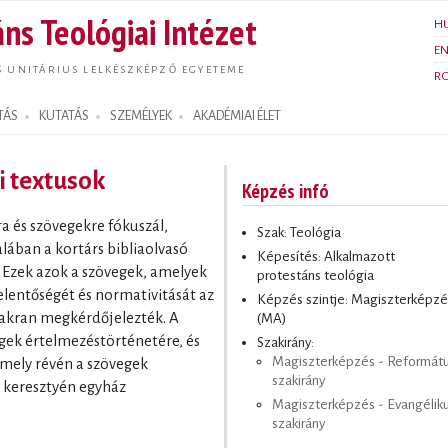
Ugrás a
ns Teológiai Intézet
H
tartalomra
E
S UNITÁRIUS LELKÉSZKÉPZŐ EGYETEME
R
TÁS
KUTATÁS
SZEMÉLYEK
AKADÉMIAI ÉLET
 textusok
Képzés infó
a és szövegekre fókuszál,
Szak: Teológia
alában a kortárs bibliaolvasó
Képesítés: Alkalmazott
 Ezek azok a szövegek, amelyek
protestáns teológia
elentőségét és normativitását az
Képzés szintje: Magiszterképzé
akran megkérdőjelezték. A
(MA)
egek értelmezéstörténetére, és
Szakirány:
Magiszterképzés - Reformát
amely révén a szövegek
szakirány
 keresztyén egyház
Magiszterképzés - Evangélik
szakirány