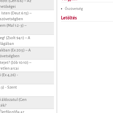
ott (Gen 6:6) – Az
ehetőségei
Ószövetség
] Isten (Deut 6:15) –
Letöltés
 Ószövetségben
em (Mal 1:2-3) –
g! (Zsolt 94:1) – A
világában
kban (Ex 20:5) – A
szövetségben
jet? (Jób 10:10) –
etlen arcai
(Ex 4,26) -
3) - Szent
ő áldozatul (Gen
cék?
letfilozófia az