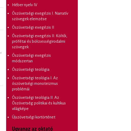
Héber nyelv IV
Ószövetségi exegézis I. Narratív
szövegek elemzése
Ószövetségi exegézis II
Ószövetségi exegézis II: Költői,
prófétai és bölcsességirodalmi
szövegek
4
,
Ószövetségi exegézis
módszertan
Ószövetségi teológia
Ószövetségi teológia I. Az
ószövetségi monoteizmus
problémái
Ószövetségi teológia II. Az
Ószövetség politikai és kultikus
világképe
Újszövetségi kortörténet
Ugyanaz az oktató