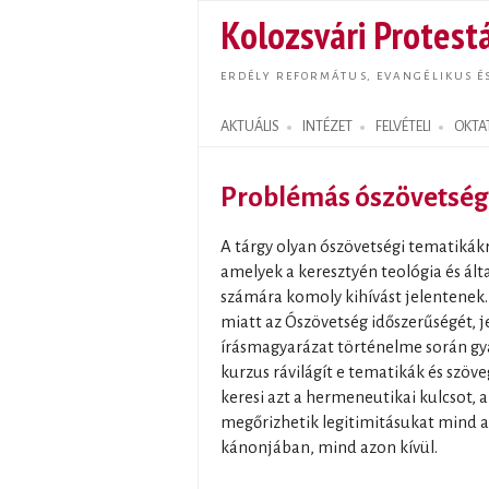
Kolozsvári Protestá
ERDÉLY REFORMÁTUS, EVANGÉLIKUS É
AKTUÁLIS
INTÉZET
FELVÉTELI
OKTA
Search form
Problémás ószövetségi
A tárgy olyan ószövetségi tematikákr
amelyek a keresztyén teológia és ált
számára komoly kihívást jelentenek.
miatt az Ószövetség időszerűségét, j
írásmagyarázat történelme során gy
kurzus rávilágít e tematikák és szöv
keresi azt a hermeneutikai kulcsot, 
megőrizhetik legitimitásukat mind a
kánonjában, mind azon kívül.