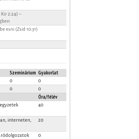
Kir 2:24) –
égben
e esni (Zsid 10:31)
Szeminárium
Gyakorlat
0
0
0
0
Óra/félév
jegyzetek
40
n, interneten,
20
záródolgozatok
0