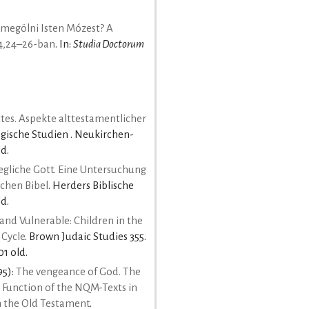
 megölni Isten Mózest? A
 4,24–26-ban
. In:
Studia Doctorum
tes. Aspekte alttestamentlicher
ogische Studien . Neukirchen-
d.
gliche Gott. Eine Untersuchung
schen Bibel
. Herders Biblische
ld.
and Vulnerable: Children in the
 Cycle
. Brown Judaic Studies 355.
01 old.
95):
The vengeance of God. The
Function of the NQM-Texts in
in the Old Testament
.