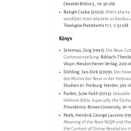
Cercetări Biblice
5., 19-30 old.
Balogh Csaba
(2020):
Miért akarta
veszélyes Isten képzete az Exodus
Theologiae Protestantis
11.1, 7-37 old.
Könyv
Jeremias, Jörg
(1997):
Die Reue Got
Gottesvorstellung
. Biblisch-Theol
Vluyn: Neukirchener Verlag, 200 ol
Döhling, Jan-Dirk
(2009):
Der bewe
des Motivs der Reue in der Hebräi
Studien 61. Freiburg: Herder, 592 o
Parker, Julie Faith
(2013):
Valuable 
Hebrew Bible, Especially the Elisha
Providence: Brown University, 91-1
Peels, Hendrik George Laurens
(19
Meaning of the Root NQM and the 
the Context of Divine Revelation 