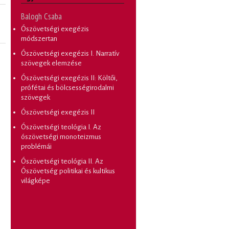
Balogh Csaba
Ószövetségi exegézis
módszertan
Ószövetségi exegézis I. Narratív
szövegek elemzése
Ószövetségi exegézis II: Költői,
prófétai és bölcsességirodalmi
szövegek
Ószövetségi exegézis II
Ószövetségi teológia I. Az
ószövetségi monoteizmus
problémái
Ószövetségi teológia II. Az
Ószövetség politikai és kultikus
világképe