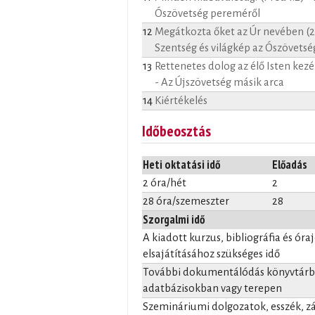
Ószövetség pereméről
12
Megátkozta őket az Úr nevében (2 
Szentség és világkép az Ószövets
13
Rettenetes dolog az élő Isten kezéb
- Az Újszövetség másik arca
14
Kiértékelés
Időbeosztás
Heti oktatási idő
Előadás
2 óra/hét
2
28 óra/szemeszter
28
Szorgalmi idő
A kiadott kurzus, bibliográfia és óra
elsajátításához szükséges idő
További dokumentálódás könyvtárba
adatbázisokban vagy terepen
Szemináriumi dolgozatok, esszék, 