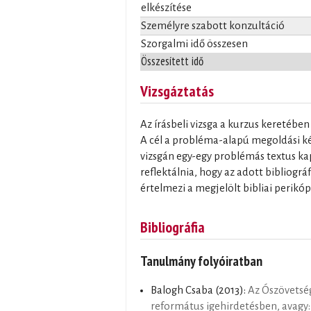
elkészítése
Személyre szabott konzultáció
Szorgalmi idő összesen
Összesített idő
Vizsgáztatás
Az írásbeli vizsga a kurzus keretébe
A cél a probléma-alapú megoldási kés
vizsgán egy-egy problémás textus kap
reflektálnia, hogy az adott bibliogr
értelmezi a megjelölt bibliai perikó
Bibliográfia
Tanulmány folyóiratban
Balogh Csaba
(2013):
Az Ószövetsé
református igehirdetésben, avagy: