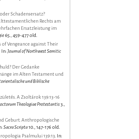
 oder Schadensersatz?
alttestamentlichen Rechts am
mehrfachen Ersatzleistung im
gie
65., 459-477 old.
 of Vengeance against Their
. In:
Journal of Northwest Semitic
chuld? Der Gedanke
änge im Alten Testament und
ltorientalische und Biblische
zületés. A Zsoltárok 139:13-16
octorum Theologiae Protestantis
3.,
d Geburt. Anthropologische
In:
Sacra Scripta
10., 147-176 old.
tropologia Psalmului 139:13
. In: