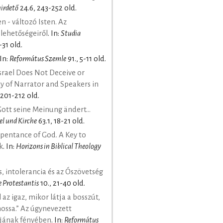
hirdető
24.6, 243-252 old.
 - változó Isten. Az
 lehetőségeiről
. In:
Studia
-31 old.
 In:
Református Szemle
91., 5-11 old.
Israel Does Not Deceive or
ty of Narrator and Speakers in
 201-212 old.
tt seine Meinung ändert...
el und Kirche
63.1, 18-21 old.
pentance of God. A Key to
k
. In:
Horizons in Biblical Theology
, intolerancia és az Ószövetség
 Protestantis
10., 21-40 old.
 az igaz, mikor látja a bosszút,
ossa.” Az úgynevezett
נ szemantikájának fényében
. In:
Református