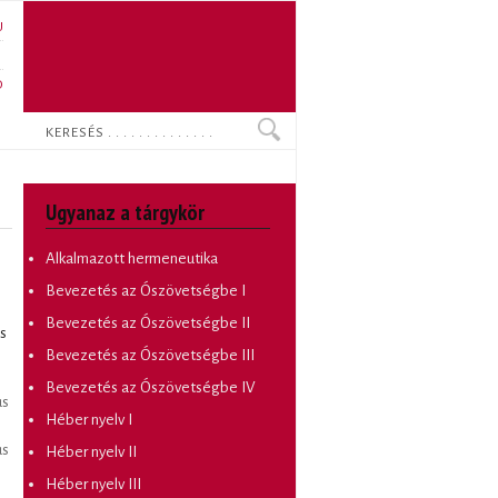
U
N
O
Keresés
Ugyanaz a tárgykör
Alkalmazott hermeneutika
Bevezetés az Ószövetségbe I
Bevezetés az Ószövetségbe II
s
Bevezetés az Ószövetségbe III
Bevezetés az Ószövetségbe IV
us
Héber nyelv I
us
Héber nyelv II
Héber nyelv III