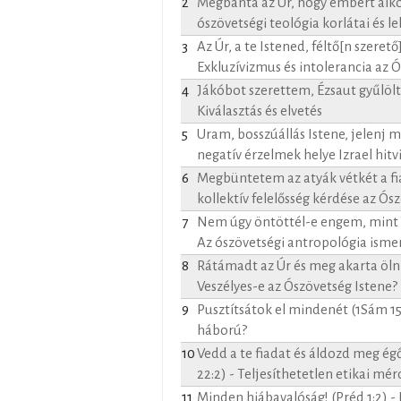
2
Megbánta az Úr, hogy embert alkot
ószövetségi teológia korlátai és l
3
Az Úr, a te Istened, féltő[n szerető
Exkluzívizmus és intolerancia az
4
Jákóbot szerettem, Ézsaut gyűlölt
Kiválasztás és elvetés
5
Uram, bosszúállás Istene, jelenj me
negatív érzelmek helye Izrael hit
6
Megbüntetem az atyák vétkét a fia
kollektív felelősség kérdése az Ó
7
Nem úgy öntöttél-e engem, mint te
Az ószövetségi antropológia ismer
8
Rátámadt az Úr és meg akarta ölni 
Veszélyes-e az Ószövetség Istene?
9
Pusztítsátok el mindenét (1Sám 15:
háború?
10
Vedd a te fiadat és áldozd meg ég
22:2) - Teljesíthetetlen etikai mér
11
Minden hiábavalóság! (Préd 1:2) - É