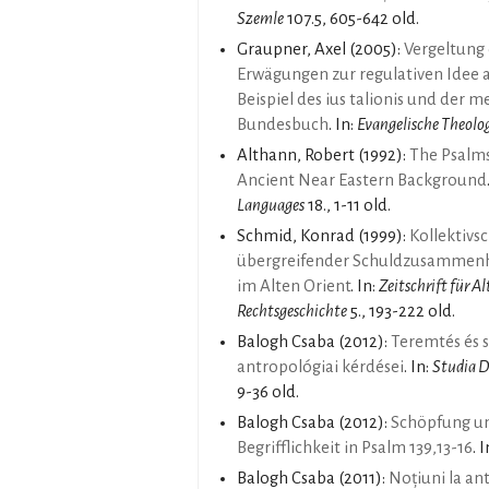
Szemle
107.5, 605-642 old.
Graupner, Axel
(2005):
Vergeltung
Erwägungen zur regulativen Idee 
Beispiel des ius talionis und der 
Bundesbuch
. In:
Evangelische Theolo
Althann, Robert
(1992):
The Psalms
Ancient Near Eastern Background
Languages
18., 1-11 old.
Schmid, Konrad
(1999):
Kollektivs
übergreifender Schuldzusammenh
im Alten Orient
. In:
Zeitschrift für A
Rechtsgeschichte
5., 193-222 old.
Balogh Csaba
(2012):
Teremtés és s
antropológiai kérdései
. In:
Studia D
9-36 old.
Balogh Csaba
(2012):
Schöpfung un
Begrifflichkeit in Psalm 139,13-16
. 
Balogh Csaba
(2011):
Noțiuni la an