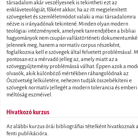
társadalom akár veszélyesnek is tekintheti ezt az
enkláveteológiát, főként akkor, ha az itt megjelenített
szövegeket és szemléletmódot valaki a mai társadalomra
nézve is irányadónak tekintené. Minden olyan modern
teológiai intézménynek, amelynek tanrendjében a bibliai
hagyományok nem csupán vallástörténeti dokumentumké
jelennek meg, hanem a normatív corpus részeként,
foglalkoznia kell e szövegek által felvetett problémával. 
pontosan ez a mérvadó jelleg az, amely miatt az a
szöveggyűjtemény problémássá válhat. Éppen azok a mod
olvasók, akik különböző mértékben ráhangolódnak az
Ószövetség lelkületére, nehezen tudják összebékíteni e
szövegek normatív jellegét a modern tolerancia és emberi
méltóság eszméivel.
Hivatkozó kurzus
Az alábbi kurzus órái bibliográfiai tételként hivatkoznak 
fenti publikációra.