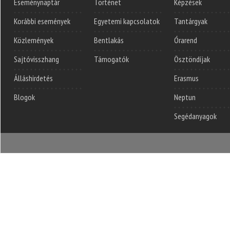
Eseménynaptár
Történet
Képzések
Korábbi események
Egyetemi kapcsolatok
Tantárgyak
Közlemények
Bentlakás
Órarend
Sajtóvisszhang
Támogatók
Ösztöndíjak
Álláshirdetés
Erasmus
Blogok
Neptun
Segédanyagok