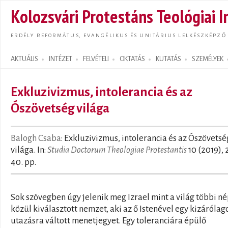
Ugrás
Kolozsvári Protestáns Teológiai I
tarta
ERDÉLY REFORMÁTUS, EVANGÉLIKUS ÉS UNITÁRIUS LELKÉSZKÉPZŐ
AKTUÁLIS
INTÉZET
FELVÉTELI
OKTATÁS
KUTATÁS
SZEMÉLYEK
Search form
Exkluzivizmus, intolerancia és az
Ószövetség világa
Balogh Csaba
: Exkluzivizmus, intolerancia és az Ószövetsé
világa. In:
Studia Doctorum Theologiae Protestantis
10 (2019), 
40. pp.
Sok szövegben úgy jelenik meg Izrael mint a világ többi n
közül kiválasztott nemzet, aki az ő Istenével egy kizárólag
utazásra váltott menetjegyet. Egy toleranciára épülő