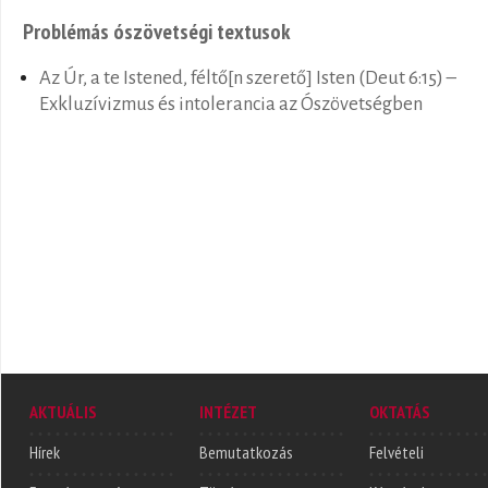
Problémás ószövetségi textusok
Az Úr, a te Istened, féltő[n szerető] Isten (Deut 6:15) –
Exkluzívizmus és intolerancia az Ószövetségben
AKTUÁLIS
INTÉZET
OKTATÁS
Hírek
Bemutatkozás
Felvételi