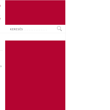
U
N
O
Keresés
os