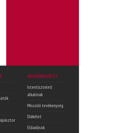
K
AKADÉMIAI ÉLET
Istentiszteleti
alkalmak
tatók
Missziói tevékenység
Diákélet
lkipásztor
Előadások