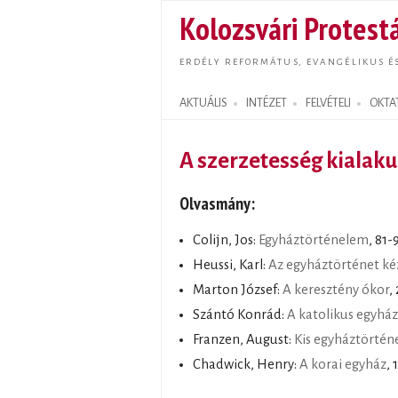
Kolozsvári Protestá
ERDÉLY REFORMÁTUS, EVANGÉLIKUS É
AKTUÁLIS
INTÉZET
FELVÉTELI
OKTA
Search form
A szerzetesség kialaku
Olvasmány:
Colijn, Jos:
Egyháztörténelem
, 81-
Heussi, Karl:
Az egyháztörténet ké
Marton József:
A keresztény ókor
,
Szántó Konrád:
A katolikus egyház
Franzen, August:
Kis egyháztörtén
Chadwick, Henry:
A korai egyház
, 