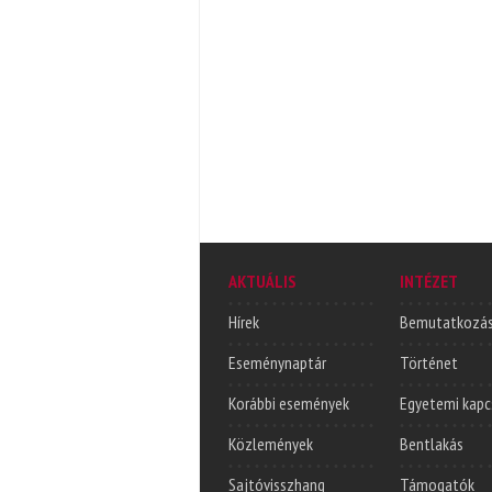
AKTUÁLIS
INTÉZET
Hírek
Bemutatkozá
Eseménynaptár
Történet
Korábbi események
Egyetemi kapc
Közlemények
Bentlakás
Sajtóvisszhang
Támogatók