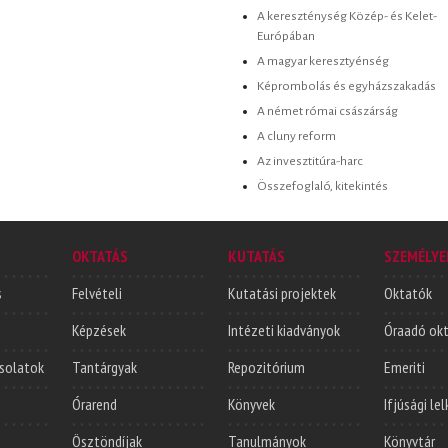
A kereszténység Közép- és Kelet-
Európában
A magyar keresztyénség
Képrombolás és egyházszakadás
A német római császárság
A cluny reform
Az invesztitúra-harc
Összefoglaló, kitekintés
OKTATÁS
KUTATÁS
SZEMÉLYE
s
Felvételi
Kutatási projektek
Oktatók
Képzések
Intézeti kiadványok
Óraadó ok
solatok
Tantárgyak
Repozitórium
Emeriti
Órarend
Könyvek
Ifjúsági le
Ösztöndíjak
Tanulmányok
Könyvtár