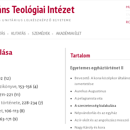
Ugrás a
ns Teológiai Intézet
H
tartalomra
E
S UNITÁRIUS LELKÉSZKÉPZŐ EGYETEME
R
TÁS
KUTATÁS
SZEMÉLYEK
AKADÉMIAI ÉLET
lása
Tartalom
Egyetemes egyháztörténet II
Bevezető. A korai középkor általán
92 (12)
ismertetése
zikönyve
, 153-156 (4)
Aurelius Augustinus
 211-221 (11)
A pelagianista vita
 története
, 228-234 (7)
A szerzetesség kialakulása
et
, 106-113 (8)
Népvándorlás és az egyház
163-171 (9)
Az ír-skót és az angolszász misszió
Nagy Károly és kora