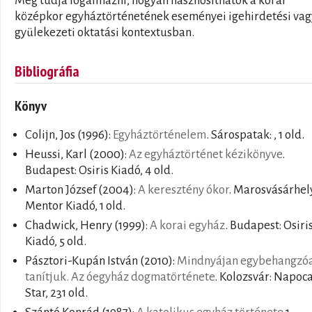
Meg tudja fogalmazni, hogyan hasznosíthatók a korai
középkor egyháztörténetének eseményei igehirdetési vag
gyülekezeti oktatási kontextusban.
Bibliográfia
Könyv
Colijn, Jos
(1996):
Egyháztörténelem
. Sárospatak: , 1 old.
Heussi, Karl
(2000):
Az egyháztörténet kézikönyve
.
Budapest: Osiris Kiadó, 4 old.
Marton József
(2004):
A keresztény ókor
. Marosvásárhel
Mentor Kiadó, 1 old.
Chadwick, Henry
(1999):
A korai egyház
. Budapest: Osiri
Kiadó, 5 old.
Pásztori-Kupán István
(2010):
Mindnyájan egybehangzó
tanítjuk. Az óegyház dogmatörténete
. Kolozsvár: Napoc
Star, 231 old.