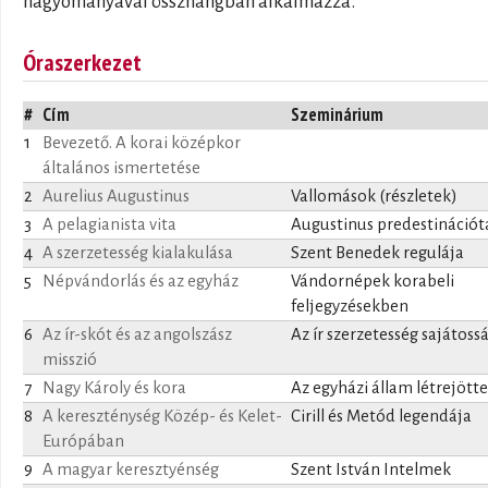
hagyományával összhangban alkalmazza.
Óraszerkezet
#
Cím
Szeminárium
1
Bevezető. A korai középkor
általános ismertetése
2
Aurelius Augustinus
Vallomások (részletek)
3
A pelagianista vita
Augustinus predestináció
4
A szerzetesség kialakulása
Szent Benedek regulája
5
Népvándorlás és az egyház
Vándornépek korabeli
feljegyzésekben
6
Az ír-skót és az angolszász
Az ír szerzetesség sajátoss
misszió
7
Nagy Károly és kora
Az egyházi állam létrejötte
8
A kereszténység Közép- és Kelet-
Cirill és Metód legendája
Európában
9
A magyar keresztyénség
Szent István Intelmek