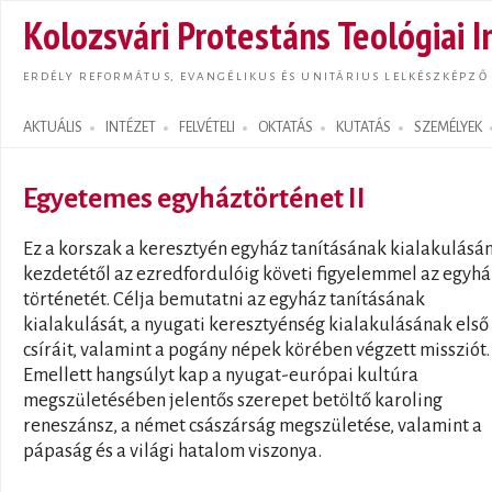
Ugrás
Kolozsvári Protestáns Teológiai I
tarta
ERDÉLY REFORMÁTUS, EVANGÉLIKUS ÉS UNITÁRIUS LELKÉSZKÉPZŐ
AKTUÁLIS
INTÉZET
FELVÉTELI
OKTATÁS
KUTATÁS
SZEMÉLYEK
Search form
Egyetemes egyháztörténet II
Ez a korszak a keresztyén egyház tanításának kialakulásá
kezdetétől az ezredfordulóig követi figyelemmel az egyhá
történetét. Célja bemutatni az egyház tanításának
kialakulását, a nyugati keresztyénség kialakulásának első
csíráit, valamint a pogány népek körében végzett missziót.
Emellett hangsúlyt kap a nyugat-európai kultúra
megszületésében jelentős szerepet betöltő karoling
reneszánsz, a német császárság megszületése, valamint a
pápaság és a világi hatalom viszonya.