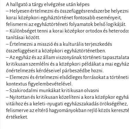
A hallgató a tárgy elvégzése után képes:
– Helyesen értelmezni és összefüggésrendszerbe helyezni
korai középkori egyháztörténet fontosabb eseményeit,
felismerni az egyháztörténeti folyamatok belső logikáját.
– Különbséget tenni a korai középkor ortodox és heterodo
tanításai között.
– Értelmezni a misszió és a kulturális terjeszkedés
összefüggéseit a középkori egyháztörténetben.
– Az egyház és az állam viszonyának történeti tapasztalata
kritikusan szemlélni és a középkori példákat a mai egyház
önértelmezés kérdéseivel párbeszédbe hozni.
– Elemezni és értelmezni elsődleges forrásokat a történeti
kontextus figyelembevételével.
– Szakirodalmi munkákat kritikusan olvasni
– Nyitottan és kritikusan közelíteni a kora középkor egyhá
vitáihoz és a keleti-nyugati egyházszakadás örökségéhez,
felismerve az eltérő hagyományokban rejlő közös kereszt
értékeket.