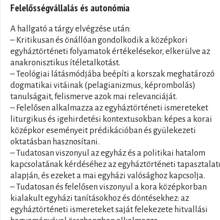
Felelősségvállalás és autonómia
A hallgató a tárgy elvégzése után:
– Kritikusan és önállóan gondolkodik a középkori
egyháztörténeti folyamatok értékelésekor, elkerülve az
anakronisztikus ítéletalkotást.
– Teológiai látásmódjába beépíti a korszak meghatározó
dogmatikai vitáinak (pelagianizmus, képrombolás)
tanulságait, felismerve azok mai relevanciáját.
– Felelősen alkalmazza az egyháztörténeti ismereteket
liturgikus és igehirdetési kontextusokban: képes a korai
középkor eseményeit prédikációban és gyülekezeti
oktatásban hasznosítani.
– Tudatosan viszonyul az egyház és a politikai hatalom
kapcsolatának kérdéséhez az egyháztörténeti tapasztalat
alapján, és ezeket a mai egyházi valósághoz kapcsolja.
– Tudatosan és felelősen viszonyul a kora középkorban
kialakult egyházi tanításokhoz és döntésekhez: az
egyháztörténeti ismereteket saját felekezete hitvallási