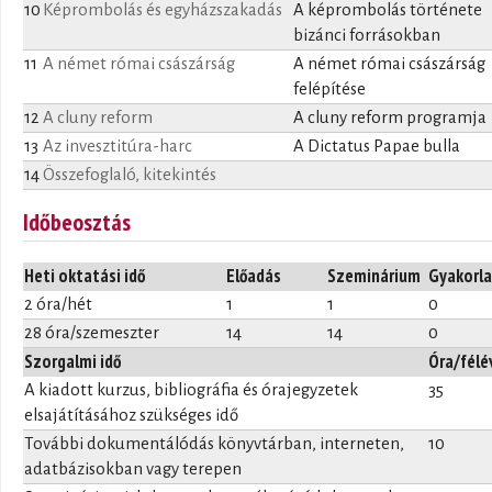
10
Képrombolás és egyházszakadás
A képrombolás története
bizánci forrásokban
11
A német római császárság
A német római császárság
felépítése
12
A cluny reform
A cluny reform programja
13
Az invesztitúra-harc
A Dictatus Papae bulla
14
Összefoglaló, kitekintés
Időbeosztás
Heti oktatási idő
Előadás
Szeminárium
Gyakorla
2 óra/hét
1
1
0
28 óra/szemeszter
14
14
0
Szorgalmi idő
Óra/félé
A kiadott kurzus, bibliográfia és órajegyzetek
35
elsajátításához szükséges idő
További dokumentálódás könyvtárban, interneten,
10
adatbázisokban vagy terepen