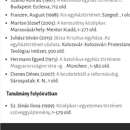
Szántó Konrád
(1987):
A katolikus egyház története
1..
Budapest: Ecclesia, 712 old.
Franzen, August
(1998):
Kis egyháztörténet
. Szeged: , 1 ol
Marton József
(2005):
A keresztény középkor
.
Marosvásárhely: Mentor Kiadó, 1-277 old.
Juhász István
(2015):
Jézus Krisztus egyháza. Az
egyháztörténet vázlata
. Kolozsvár: Kolozsvári Protestán
Teológiai Intézet, 500 old.
Hermann Egyed
(1973):
A katolikus egyház története
Magyarországon 1914-ig.
. München: , 1-582 old.
Dienes Dénes
(2007):
A kezdetektől a reformációig
.
Sárospatak: K. N., 1 old.
Tanulmány folyóiratban
Sz. Jónás Ilona
(1999):
Középkori egyetemes történeti
szöveggyűjtemény
, 1-579 old.