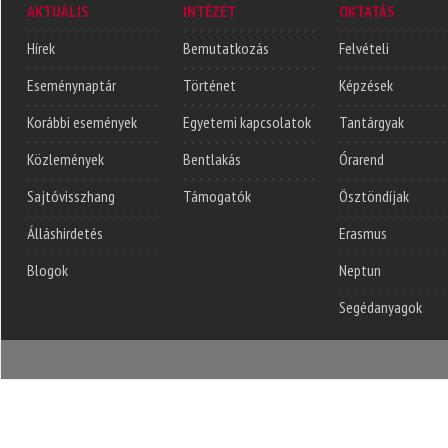
AKTUÁLIS
INTÉZET
OKTATÁS
Hírek
Bemutatkozás
Felvételi
Eseménynaptár
Történet
Képzések
Korábbi események
Egyetemi kapcsolatok
Tantárgyak
Közlemények
Bentlakás
Órarend
Sajtóvisszhang
Támogatók
Ösztöndíjak
Álláshirdetés
Erasmus
Blogok
Neptun
Segédanyagok