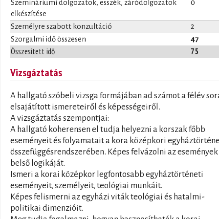
Szemináriumi dolgozatok, esszék, záródolgozatok
0
elkészítése
Személyre szabott konzultáció
2
Szorgalmi idő összesen
47
Összesített idő
75
Vizsgáztatás
A hallgató szóbeli vizsga formájában ad számot a félév so
elsajátított ismereteiről és képességeiről.
A vizsgáztatás szempontjai:
A hallgató koherensen el tudja helyezni a korszak főbb
eseményeit és folyamatait a kora középkori egyháztörtén
összefüggésrendszerében. Képes felvázolni az események
belső logikáját.
Ismeri a korai középkor legfontosabb egyháztörténeti
eseményeit, személyeit, teológiai munkáit.
Képes felismerni az egyházi viták teológiai és hatalmi-
politikai dimenzióit.