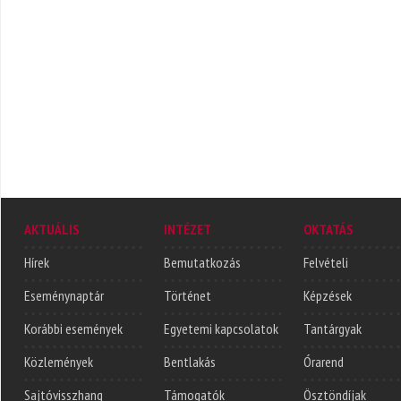
AKTUÁLIS
INTÉZET
OKTATÁS
Hírek
Bemutatkozás
Felvételi
Eseménynaptár
Történet
Képzések
Korábbi események
Egyetemi kapcsolatok
Tantárgyak
Közlemények
Bentlakás
Órarend
Sajtóvisszhang
Támogatók
Ösztöndíjak