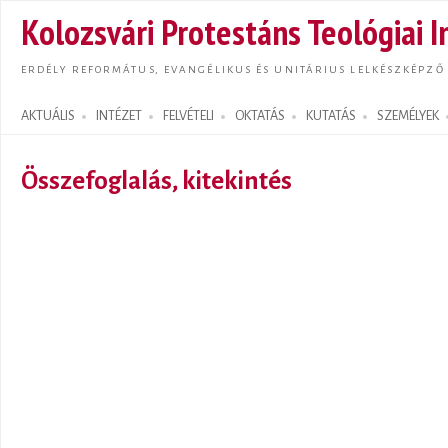
Ugrás
Kolozsvári Protestáns Teológiai I
tarta
ERDÉLY REFORMÁTUS, EVANGÉLIKUS ÉS UNITÁRIUS LELKÉSZKÉPZŐ
AKTUÁLIS
INTÉZET
FELVÉTELI
OKTATÁS
KUTATÁS
SZEMÉLYEK
Search form
Összefoglalás, kitekintés