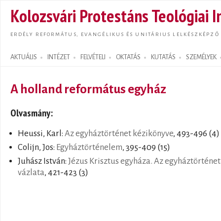
Ugrás
Kolozsvári Protestáns Teológiai I
tarta
ERDÉLY REFORMÁTUS, EVANGÉLIKUS ÉS UNITÁRIUS LELKÉSZKÉPZŐ
AKTUÁLIS
INTÉZET
FELVÉTELI
OKTATÁS
KUTATÁS
SZEMÉLYEK
Search form
A holland református egyház
Olvasmány:
Heussi, Karl:
Az egyháztörténet kézikönyve
, 493-496 (4)
Colijn, Jos:
Egyháztörténelem
, 395-409 (15)
Juhász István:
Jézus Krisztus egyháza. Az egyháztörténet
vázlata
, 421-423 (3)