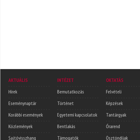
AKTUÁLIS
INTÉZET
OKTATÁS
Hírek
Bemutatkozás
Felvételi
Eseménynaptár
Történet
Képzések
Korábbi események
Egyetemi kapcsolatok
Tantárgyak
Közlemények
Bentlakás
Órarend
Sajtóvisszhang
Támogatók
Ösztöndíjak