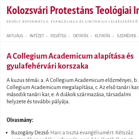
Ugrás
Kolozsvári Protestáns Teológiai I
tarta
ERDÉLY REFORMÁTUS, EVANGÉLIKUS ÉS UNITÁRIUS LELKÉSZKÉPZŐ
AKTUÁLIS
INTÉZET
FELVÉTELI
OKTATÁS
KUTATÁS
SZEMÉLYEK
Search form
A Collegium Academicum alapítása és
gyulafehérvári korszaka
A kuzus témái: a. A Collegium Academicum előzményei, b.
Collegium Academicum megalapítása, c. Az első tanári kar,
második tanári kar, e. A diákok származása, társadalmi
helyzete és további pályája.
Olvasmány:
Buzogány Dezső:
Harc a tiszta evangéliumért. Kétszáz