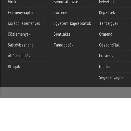
Hírek
Bemutatkozás
Felvételi
Eseménynaptár
Történet
Képzések
Korábbi események
Egyetemi kapcsolatok
Tantárgyak
Közlemények
Bentlakás
Órarend
Sajtóvisszhang
Támogatók
Ösztöndíjak
Álláshirdetés
Erasmus
Blogok
Neptun
Segédanyagok