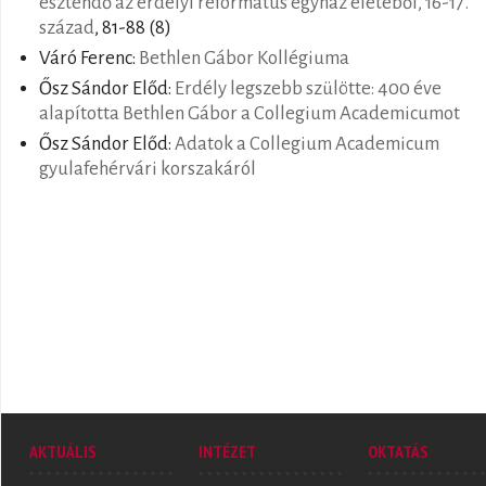
esztendő az erdélyi református egyház életéből, 16-17.
század
, 81-88 (8)
Váró Ferenc:
Bethlen Gábor Kollégiuma
Ősz Sándor Előd:
Erdély legszebb szülötte: 400 éve
alapította Bethlen Gábor a Collegium Academicumot
Ősz Sándor Előd:
Adatok a Collegium Academicum
gyulafehérvári korszakáról
AKTUÁLIS
INTÉZET
OKTATÁS