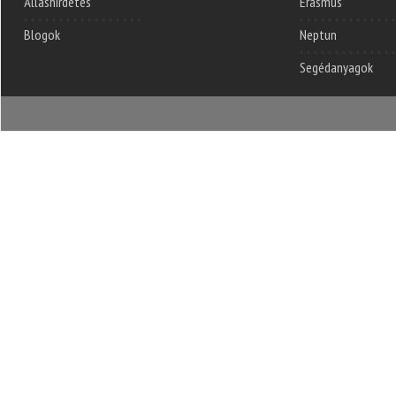
Álláshirdetés
Erasmus
Blogok
Neptun
Segédanyagok