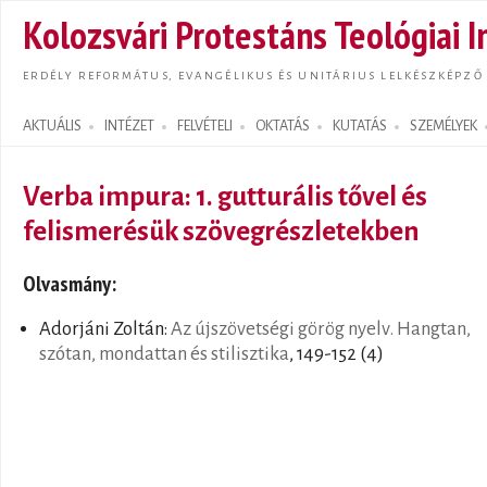
Ugrás
Kolozsvári Protestáns Teológiai I
tarta
ERDÉLY REFORMÁTUS, EVANGÉLIKUS ÉS UNITÁRIUS LELKÉSZKÉPZŐ
AKTUÁLIS
INTÉZET
FELVÉTELI
OKTATÁS
KUTATÁS
SZEMÉLYEK
Search form
Verba impura: 1. gutturális tővel és
felismerésük szövegrészletekben
Olvasmány:
Adorjáni Zoltán:
Az újszövetségi görög nyelv. Hangtan,
szótan, mondattan és stilisztika
, 149-152 (4)