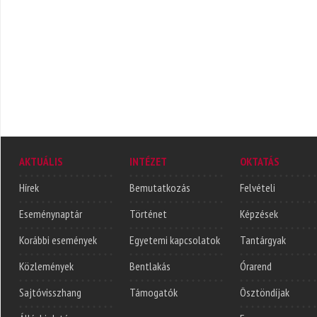
AKTUÁLIS
INTÉZET
OKTATÁS
Hírek
Bemutatkozás
Felvételi
Eseménynaptár
Történet
Képzések
Korábbi események
Egyetemi kapcsolatok
Tantárgyak
Közlemények
Bentlakás
Órarend
Sajtóvisszhang
Támogatók
Ösztöndíjak